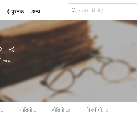
ई-पुस्तक
अन्य
ई
,
भारत
ऑडियो
वीडियो
फ़िल्मी गीत
1
1
18
3