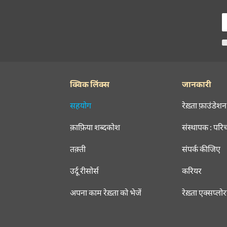
क्विक लिंक्स
जानकारी
सहयोग
रेख़्ता फ़ाउंडेशन
क़ाफ़िया शब्दकोश
संस्थापक : परि
तक़्ती
संपर्क कीजिए
उर्दू रीसोर्स
करियर
अपना काम रेख़्ता को भेजें
रेख़्ता एक्सप्लो