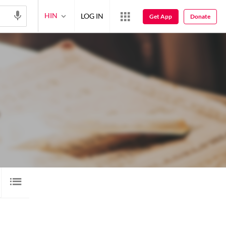
HIN
LOG IN
Get App
Donate