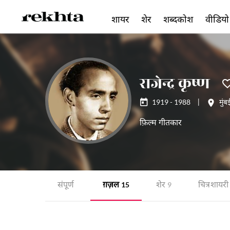
शायर
शेर
शब्दकोश
वीडियो
राजेन्द्र कृष्ण
1919 - 1988
|
मुंब
फ़िल्म गीतकार
संपूर्ण
ग़ज़ल
शेर
चित्र शायरी
15
9