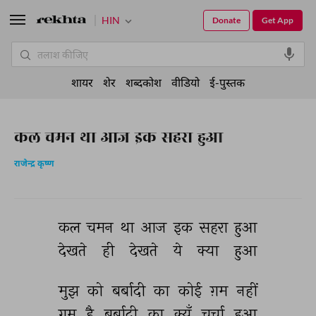
HIN
Donate
Get App
शायर
शेर
शब्दकोश
वीडियो
ई-पुस्तक
कल चमन था आज इक सहरा हुआ
राजेन्द्र कृष्ण
कल 
चमन 
था 
आज 
इक 
सहरा 
हुआ 
देखते 
ही 
देखते 
ये 
क्या 
हुआ 
मुझ 
को 
बर्बादी 
का 
कोई 
ग़म 
नहीं 
ग़म 
है 
बर्बादी 
का 
क्यूँ 
चर्चा 
हुआ 