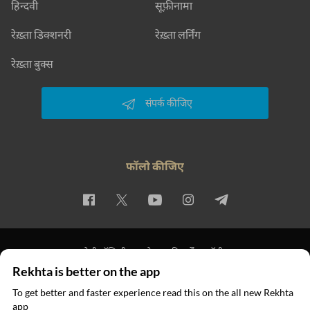
हिन्दवी
सूफ़ीनामा
रेख़्ता डिक्शनरी
रेख़्ता लर्निंग
रेख़्ता बुक्स
संपर्क कीजिए
फॉलो कीजिए
प्राइवेसी पॉलिसी
इस्तेमाल की शर्तें
कॉपीराइट
Rekhta is better on the app
© 2026 Rekhta™ Foundation. All rights reserved.
To get better and faster experience read this on the all new Rekhta
app