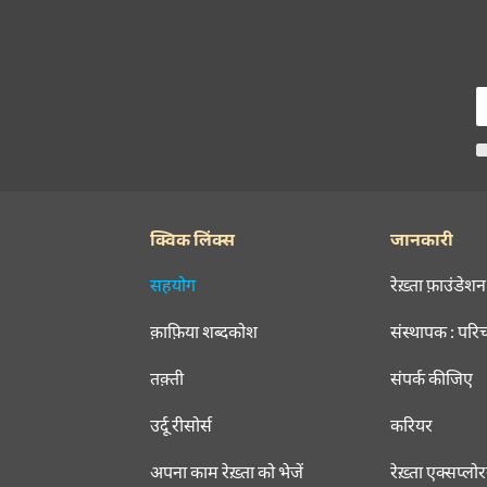
क्विक लिंक्स
जानकारी
सहयोग
रेख़्ता फ़ाउंडेशन
क़ाफ़िया शब्दकोश
संस्थापक : परि
तक़्ती
संपर्क कीजिए
उर्दू रीसोर्स
करियर
अपना काम रेख़्ता को भेजें
रेख़्ता एक्सप्लो