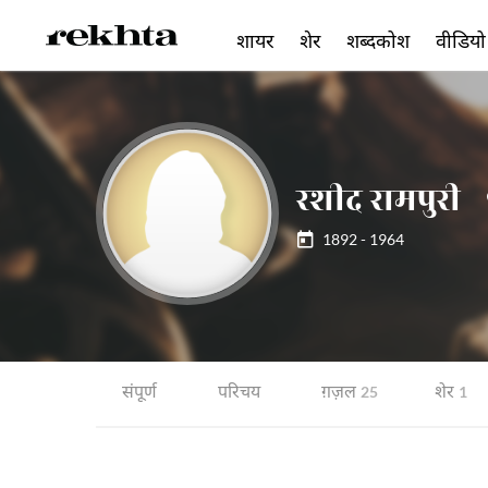
शायर
शेर
शब्दकोश
वीडियो
रशीद रामपुरी
1892 - 1964
संपूर्ण
परिचय
ग़ज़ल
शेर
25
1