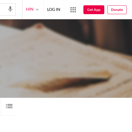
HIN
LOG IN
Get App
Donate