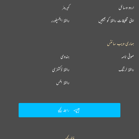
اردو وسائل
کیریئر
اپنی تخلیقات ریختہ کو بھیجیں
ریختہ ایکسپلورر
ہماری ویب سائٹس
صوفی نامہ
ہندوی
ریختہ لرننگ
ریختہ ڈکشنری
ریختہ بکس
رابطہ کیجیے
فالو کیجیے