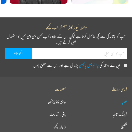
ریختہ نیوز لیٹر سبسکرائب کیجیے
آپ کو باقاعدگی سے کچھ حاصل کرنا ہے لیکن اس کے علاوہ آپ کسی بھی ای میل کا استعمال
نہیں کرتے ہیں۔
میں نے ریختہ کی
پرائیویسی پالیسی
پڑھ لی ہے اور اس سے متفق ہوں
فوری رابطے
معلومات
عطیہ
ریختہ فاؤنڈیشن
فرہنگ قافیہ
بانی : تعارف
تقطیع
رابطہ کیجیے