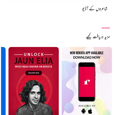
شاعروں کے آڈیو
مزید دریافت کیجیے