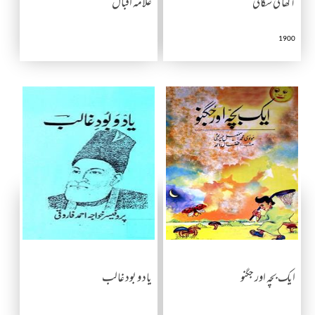
آلھا کی سگائی
علامہ اقبال
1900
ایک بچہ اور جگنو
یاد و بود غالب