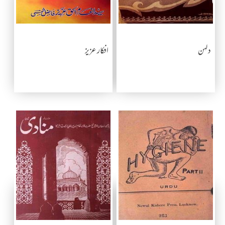
دلہن
افکار عزیز