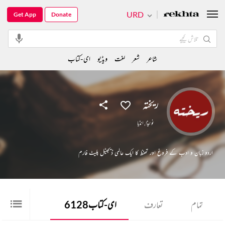
URD
Get App
Donate
شاعر
شعر
لغت
ویڈیو
ای-کتاب
ریختہ
نوئیڈا
,
انڈیا
اردو زبان و ادب کے فروغ اور تحفظ کا ایک عالمی ڈیجیٹل پلیٹ فارم
تمام
تعارف
ای-کتاب
6128