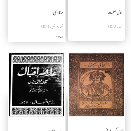
حفظ صحت
منادی
حصہ۔002
شمارہ نمبر۔004
1973