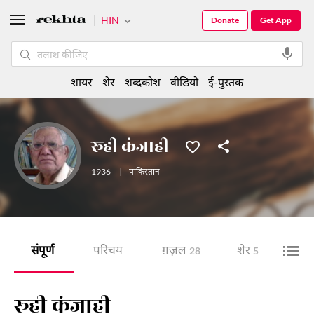
HIN
Donate
Get App
शायर
शेर
शब्दकोश
वीडियो
ई-पुस्तक
रूही कंजाही
1936
|
पाकिस्तान
संपूर्ण
परिचय
ग़ज़ल
शेर
हास्
28
5
रूही कंजाही