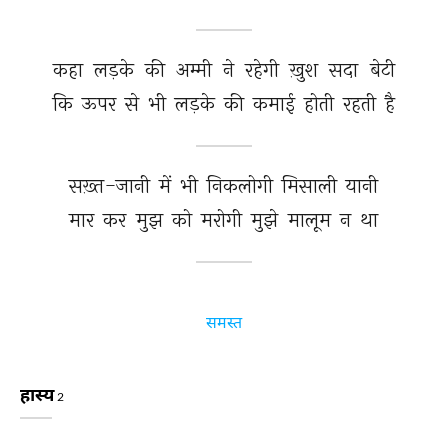
कहा 
लड़के 
की 
अम्मी 
ने 
रहेगी 
ख़ुश 
सदा 
बेटी 
कि 
ऊपर 
से 
भी 
लड़के 
की 
कमाई 
होती 
रहती 
है 
सख़्त-जानी 
में 
भी 
निकलोगी 
मिसाली 
यानी 
मार 
कर 
मुझ 
को 
मरोगी 
मुझे 
मालूम 
न 
था 
समस्त
हास्य
2