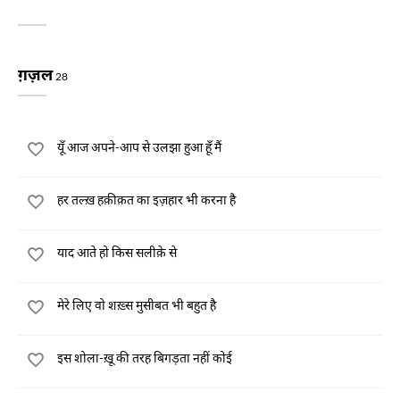
ग़ज़ल
28
यूँ आज अपने-आप से उलझा हुआ हूँ मैं
हर तल्ख़ हक़ीक़त का इज़हार भी करना है
याद आते हो किस सलीक़े से
मेरे लिए वो शख़्स मुसीबत भी बहुत है
इस शोला-ख़ू की तरह बिगड़ता नहीं कोई