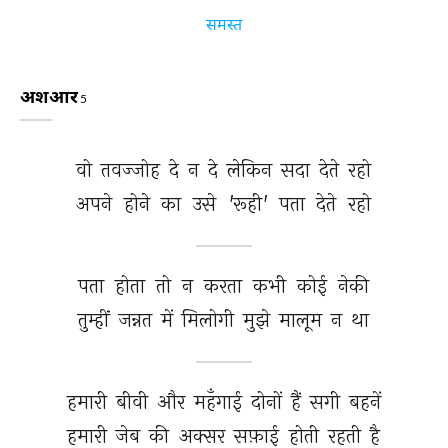
समस्त
अशआर
5
वो 
तवज्जोह 
दे 
न 
दे 
लेकिन 
सदा 
देते 
रहो 
अपने 
होने 
का 
उसे 
'रूही' 
पता 
देते 
रहो 
पता 
होता 
तो 
न 
करता 
कभी 
कोई 
नेकी 
तुम्हीं 
जन्नत 
में 
मिलोगी 
मुझे 
मालूम 
न 
था 
हमारी 
बीवी 
और 
महँगाई 
दोनों 
हैं 
सगी 
बहनें 
हमारी 
जेब 
की 
अक्सर 
सफ़ाई 
होती 
रहती 
है 