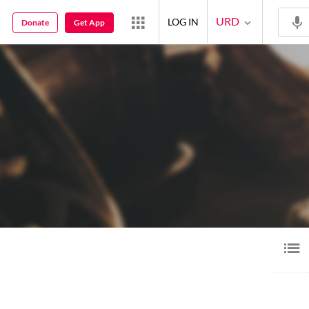
URD
LOG IN
Donate
Get App