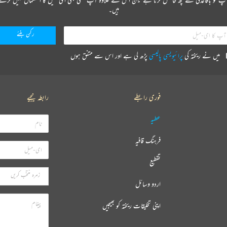
ہیں۔
میں نے ریختہ کی
پرائیویسی پالیسی
پڑھ لی ہے اور اس سے متفق ہوں
فوری رابطے
رابطہ کیجیے
عطیہ
فرہنگ قافیہ
تقطیع
اردو وسائل
اپنی تخلیقات ریختہ کو بھیجیں