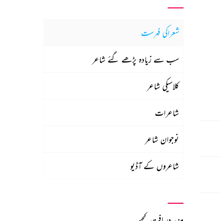
شعراکی فہرست
سب سے زیادہ پڑھے گئے شاعر
کلاسیکی شاعر
شاعرات
نوجوان شاعر
شاعروں کے آڈیو
مزید دریافت کیجیے