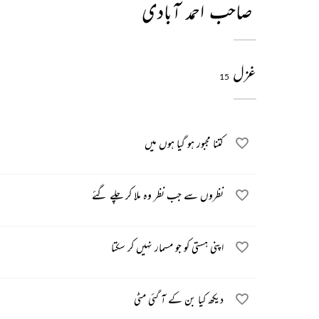
صاحب احمد آبادی
غزل
15
کتنا مجبور ہو گیا ہوں میں
نظروں سے جب نظر وہ ملا کر چلے گئے
اپنی ہستی کو جو مسمار نہیں کر سکتا
دیکھ کیا بن کے آ گئی مٹی