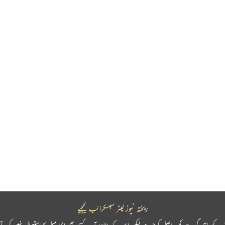
ریختہ نیوز لیٹر سبسکرائب کیجیے
پ کو باقاعدگی سے کچھ حاصل کرنا ہے لیکن اس کے علاوہ آپ کسی بھی ای میل کا استعمال نہیں کرتے