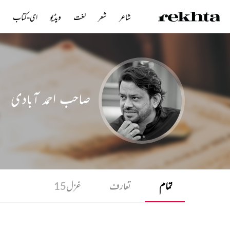
شاعر
شعر
لغت
ویڈیو
ای-کتاب
ن
صاحب احمد آبادی
تمام
تعارف
غزل
15