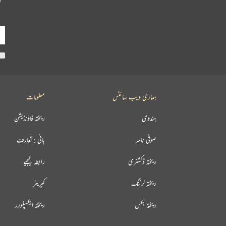
ہماری ویب سائٹس
معلومات
ہندوی
ریختہ فاؤنڈیشن
صوفی نامہ
بانی : تعارف
ریختہ ڈکشنری
رابطہ کیجیے
ریختہ لرننگ
کیریئر
ریختہ بکس
ریختہ ایکسپلورر