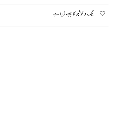
رنگ و خوشبو کا جیسے ڈیرا ہے