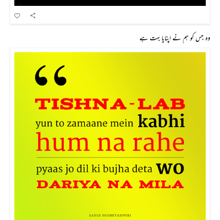
وہ جس کو ہم نے اپنایا بہت ہے