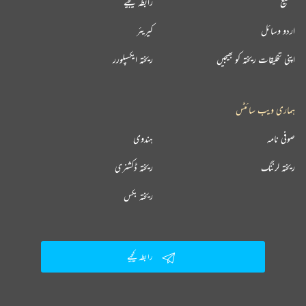
تقطیع
رابطہ کیجیے
اردو وسائل
کیریئر
اپنی تخلیقات ریختہ کو بھیجیں
ریختہ ایکسپلورر
ہماری ویب سائٹس
صوفی نامہ
ہندوی
ریختہ لرننگ
ریختہ ڈکشنری
ریختہ بکس
رابطہ کیجیے