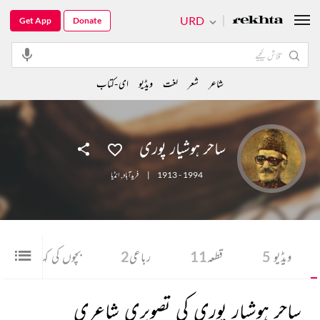
URD
Get App
Donate
شاعر
شعر
لغت
ویڈیو
ای-کتاب
ساحر ہوشیار پوری
1913 - 1994
|
فریدآباد
,
انڈیا
ویڈیو
5
قطعہ
11
رباعی
2
بچوں کی کہانی
1
ساحر ہوشیار پوری کی تصویری شاعری