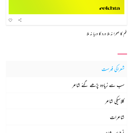
غم کا صحرا نہ ملا درد کا دریا نہ ملا
شعراکی فہرست
سب سے زیادہ پڑھے گئے شاعر
کلاسیکی شاعر
شاعرات