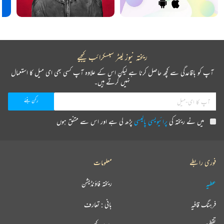
ریختہ نیوز لیٹر سبسکرائب کیجیے
آپ کو باقاعدگی سے کچھ حاصل کرنا ہے لیکن اس کے علاوہ آپ کسی بھی ای میل کا استعمال
نہیں کرتے ہیں۔
میں نے ریختہ کی
پرائیویسی پالیسی
پڑھ لی ہے اور اس سے متفق ہوں
فوری رابطے
معلومات
عطیہ
ریختہ فاؤنڈیشن
فرہنگ قافیہ
بانی : تعارف