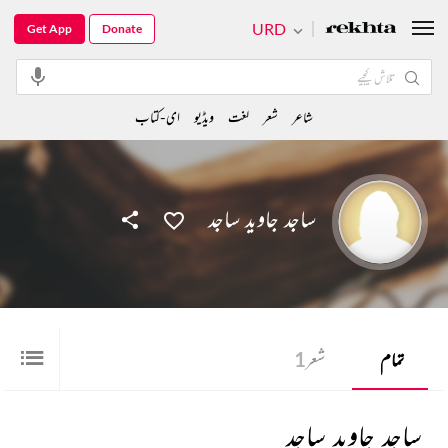
URD
Get App
Donate
شاعر
شعر
لغت
ویڈیو
ای-کتاب
ساجد جاوید ساجد
تمام
شعر
1
ساجد جاوید ساجد