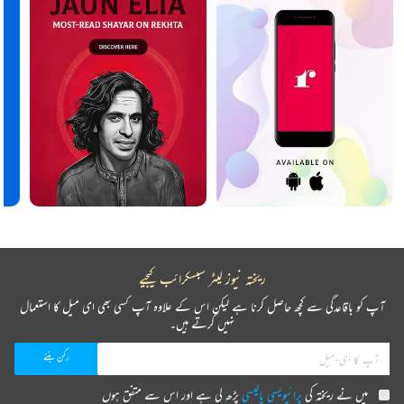
ریختہ نیوز لیٹر سبسکرائب کیجیے
آپ کو باقاعدگی سے کچھ حاصل کرنا ہے لیکن اس کے علاوہ آپ کسی بھی ای میل کا استعمال
نہیں کرتے ہیں۔
میں نے ریختہ کی
پرائیویسی پالیسی
پڑھ لی ہے اور اس سے متفق ہوں