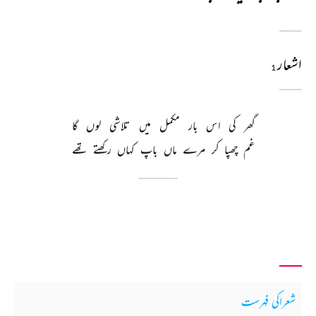
اشعار
1
گھر 
کی 
اس 
بار 
مکمل 
میں 
تلاشی 
لوں 
گا 
غم 
چھپا 
کر 
مرے 
ماں 
باپ 
کہاں 
رکھتے 
تھے 
شعراکی فہرست