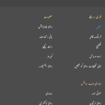
فوری رابطے
معلومات
عطیہ
ریختہ فاؤنڈیشن
فرہنگ قافیہ
بانی : تعارف
تقطیع
رابطہ کیجیے
اردو وسائل
کیریئر
اپنی تخلیقات ریختہ کو بھیجیں
ریختہ ایکسپلورر
ہماری ویب سائٹس
صوفی نامہ
ہندوی
ریختہ لرننگ
ریختہ ڈکشنری