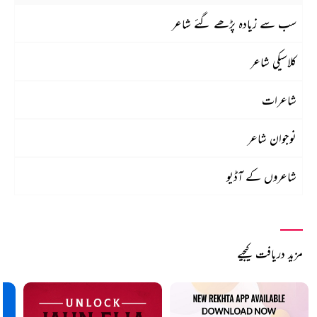
سب سے زیادہ پڑھے گئے شاعر
کلاسیکی شاعر
شاعرات
نوجوان شاعر
شاعروں کے آڈیو
مزید دریافت کیجیے