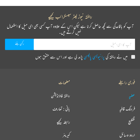
ریختہ نیوز لیٹر سبسکرائب کیجیے
آپ کو باقاعدگی سے کچھ حاصل کرنا ہے لیکن اس کے علاوہ آپ کسی بھی ای میل کا استعمال
نہیں کرتے ہیں۔
میں نے ریختہ کی
پرائیویسی پالیسی
پڑھ لی ہے اور اس سے متفق ہوں
فوری رابطے
معلومات
عطیہ
ریختہ فاؤنڈیشن
فرہنگ قافیہ
بانی : تعارف
تقطیع
رابطہ کیجیے
اردو وسائل
کیریئر