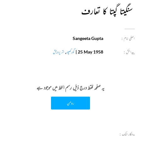
سنگیتا گپتا کا تعارف
اصلی نام :
Sangeeta Gupta
پیدائش :
25 May 1958
|
گورکھپور
,
اتر پردیش
یہ صفحہ فقط درج ذیل رسم الخط میں موجود ہے
رومن
مددگار لنک :