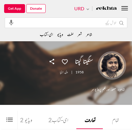
URD
Get App
Donate
شاعر
شعر
لغت
ویڈیو
ای-کتاب
سنگیتا گپتا
1958
|
دلی
,
انڈیا
شاعرہ، مصور اور فلم پروڈیوسر
تمام
تعارف
ای-کتاب
2
ویڈیو
2