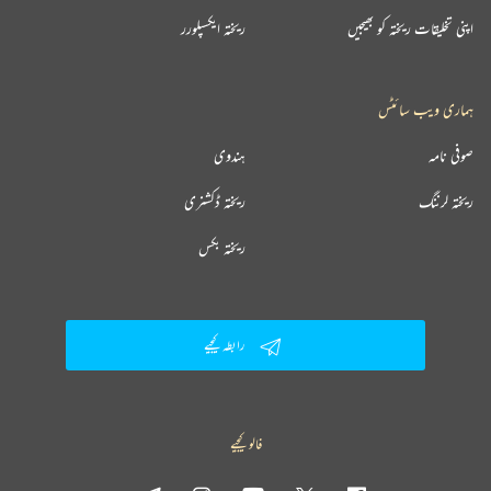
اپنی تخلیقات ریختہ کو بھیجیں
ریختہ ایکسپلورر
ہماری ویب سائٹس
صوفی نامہ
ہندوی
ریختہ لرننگ
ریختہ ڈکشنری
ریختہ بکس
رابطہ کیجیے
فالو کیجیے