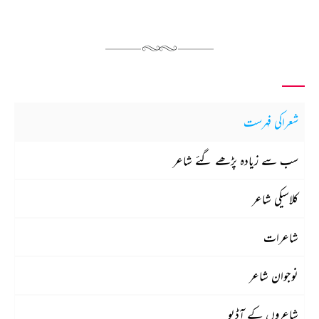
شعراکی فہرست
سب سے زیادہ پڑھے گئے شاعر
کلاسیکی شاعر
شاعرات
نوجوان شاعر
شاعروں کے آڈیو