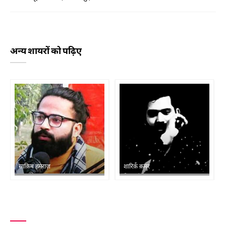
अन्य शायरों को पढ़िए
साक़िब हमराज़
शारिक़ क़मर