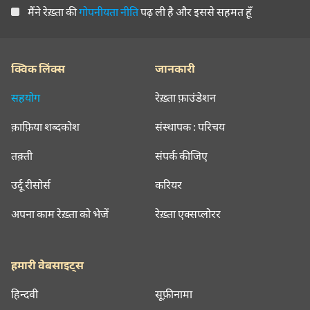
मैंने रेख़्ता की
गोपनीयता नीति
पढ़ ली है और इससे सहमत हूँ
क्विक लिंक्स
जानकारी
सहयोग
रेख़्ता फ़ाउंडेशन
क़ाफ़िया शब्दकोश
संस्थापक : परिचय
तक़्ती
संपर्क कीजिए
उर्दू रीसोर्स
करियर
अपना काम रेख़्ता को भेजें
रेख़्ता एक्सप्लोरर
हमारी वेबसाइट्स
हिन्दवी
सूफ़ीनामा