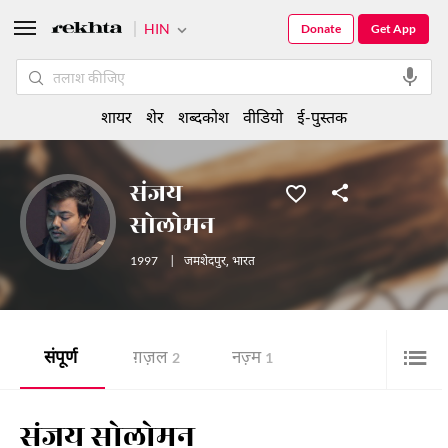
HIN
Donate
Get App
शायर
शेर
शब्दकोश
वीडियो
ई-पुस्तक
संजय
सोलोमन
1997
|
जमशेदपुर
,
भारत
संपूर्ण
ग़ज़ल
नज़्म
2
1
संजय सोलोमन