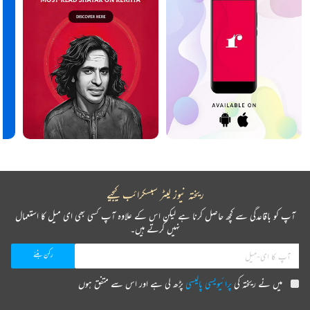
ریختہ نیوز لیٹر سبسکرائب کیجیے
آپ کو باقاعدگی سے کچھ حاصل کرنا ہے لیکن اس کے علاوہ آپ کسی بھی ای میل کا استعمال
نہیں کرتے ہیں۔
میں نے ریختہ کی
پرائیویسی پالیسی
پڑھ لی ہے اور اس سے متفق ہوں