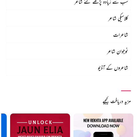
سب سے زیادہ پڑھے گئے شاعر
کلاسیکی شاعر
شاعرات
نوجوان شاعر
شاعروں کے آڈیو
مزید دریافت کیجیے