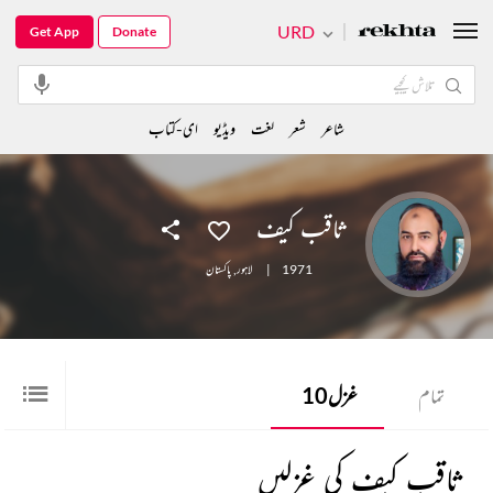
URD
Get App
Donate
شاعر
شعر
لغت
ویڈیو
ای-کتاب
ثاقب کیف
1971
|
لاہور
,
پاکستان
تمام
غزل
10
ثاقب کیف کی غزلیں