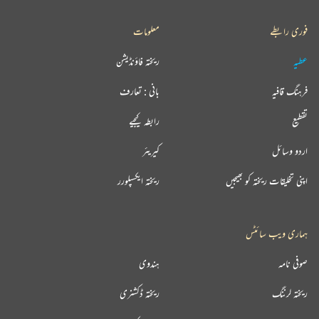
فوری رابطے
معلومات
عطیہ
ریختہ فاؤنڈیشن
فرہنگ قافیہ
بانی : تعارف
تقطیع
رابطہ کیجیے
اردو وسائل
کیریئر
اپنی تخلیقات ریختہ کو بھیجیں
ریختہ ایکسپلورر
ہماری ویب سائٹس
صوفی نامہ
ہندوی
ریختہ لرننگ
ریختہ ڈکشنری