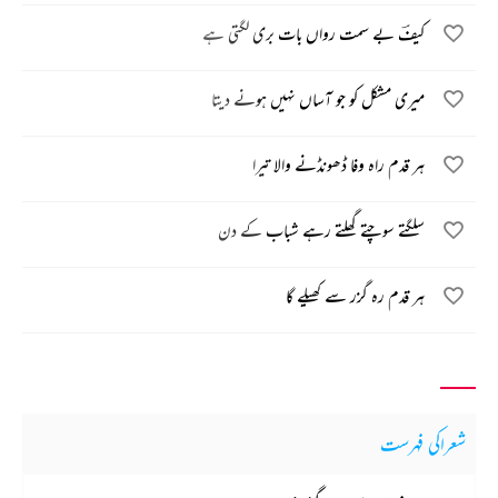
کیفؔ بے سمت رواں بات بری لگتی ہے
میری مشکل کو جو آساں نہیں ہونے دیتا
ہر قدم راہ وفا ڈھونڈنے والا تیرا
سلگتے سوچتے گھلتے رہے شباب کے دن
ہر قدم رہ گزر سے کھیلے گا
شعراکی فہرست