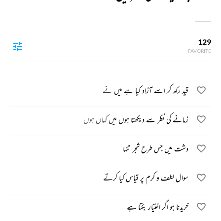
129
FAVORITE
قید رکھ کر اسے آزاد کیا ہے میں نے
زمانے کی نظر سے دیکھتا ہوں میں کہاں ہوں
دشت میں جس طرح شجر تنہا
سوال لطف و کرم پر قیاس کیا کرتے
خریدنا ہو اگر اختیار بکتا ہے