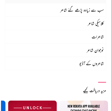
سب سے زیادہ پڑھے گئے شاعر
کلاسیکی شاعر
شاعرات
نوجوان شاعر
شاعروں کے آڈیو
مزید دریافت کیجیے