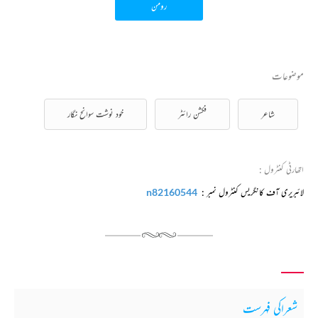
رومن
موضوعات
شاعر
فکشن رائٹر
خود نوشت سوانح نگار
اتھارٹی کنٹرول :
لائبریری آف کانگریس کنٹرول نمبر :
n82160544
شعراکی فہرست