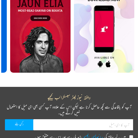
ریختہ نیوز لیٹر سبسکرائب کیجیے
آپ کو باقاعدگی سے کچھ حاصل کرنا ہے لیکن اس کے علاوہ آپ کسی بھی ای میل کا استعمال
نہیں کرتے ہیں۔
میں نے ریختہ کی
پرائیویسی پالیسی
پڑھ لی ہے اور اس سے متفق ہوں