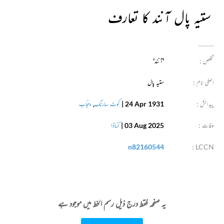
ستیہ پال آنند کا تعارف
تخلص :
'آنند'
اصلی نام :
ستیہ پال
پیدائش :
24 Apr 1931
|
کوٹ سارنگ
,
پنجاب
وفات :
03 Aug 2025
|
کناڈا
n82160544
LCCN :
یہ صفحہ فقط درج ذیل رسم الخط میں موجود ہے