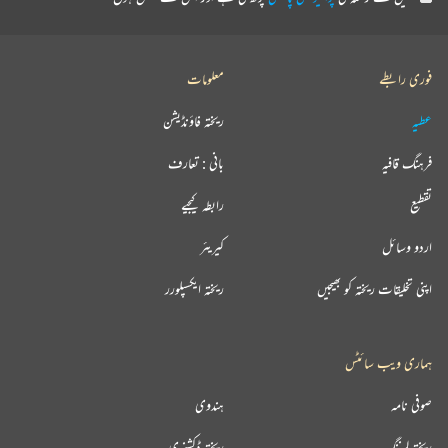
فوری رابطے
معلومات
عطیہ
ریختہ فاؤنڈیشن
فرہنگ قافیہ
بانی : تعارف
تقطیع
رابطہ کیجیے
اردو وسائل
کیریئر
اپنی تخلیقات ریختہ کو بھیجیں
ریختہ ایکسپلورر
ہماری ویب سائٹس
صوفی نامہ
ہندوی
ریختہ لرننگ
ریختہ ڈکشنری