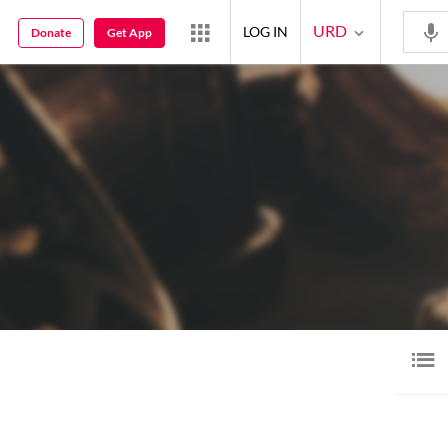
URD
LOG IN
Donate
Get App