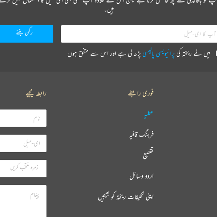
ہیں۔
میں نے ریختہ کی
پرائیویسی پالیسی
پڑھ لی ہے اور اس سے متفق ہوں
فوری رابطے
رابطہ کیجیے
عطیہ
فرہنگ قافیہ
تقطیع
اردو وسائل
اپنی تخلیقات ریختہ کو بھیجیں