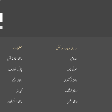
ہماری ویب سائٹس
معلومات
ہندوی
ریختہ فاؤنڈیشن
صوفی نامہ
بانی : تعارف
ریختہ ڈکشنری
رابطہ کیجیے
ریختہ لرننگ
کیریئر
ریختہ بکس
ریختہ ایکسپلورر