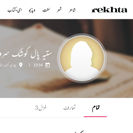
شاعر
شعر
لغت
ویڈیو
ای-کتاب
ن
ستیہ پال کوشک سرو
1934
|
چندی گڑھ
,
انڈ
تمام
تعارف
غزل
3