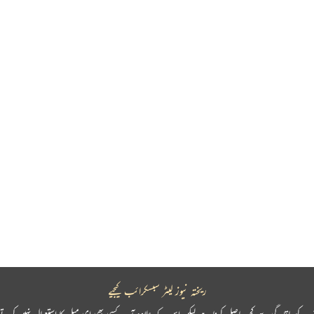
ریختہ نیوز لیٹر سبسکرائب کیجیے
پ کو باقاعدگی سے کچھ حاصل کرنا ہے لیکن اس کے علاوہ آپ کسی بھی ای میل کا استعمال نہیں کرتے