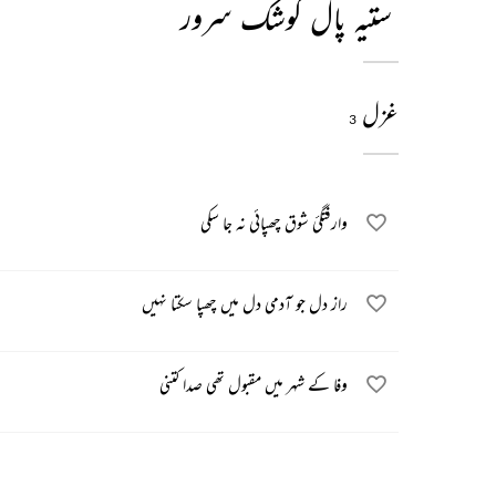
ستیہ پال کوشک سرور
غزل
3
وارفتگئ شوق چھپائی نہ جا سکی
راز دل جو آدمی دل میں چھپا سکتا نہیں
وفا کے شہر میں مقبول تھی صدا کتنی