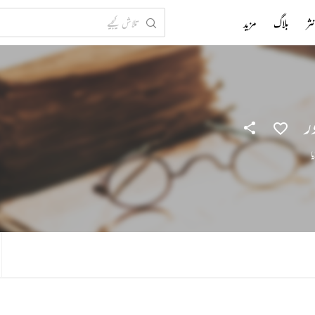
ثر
بلاگ
مزید
ر
یا