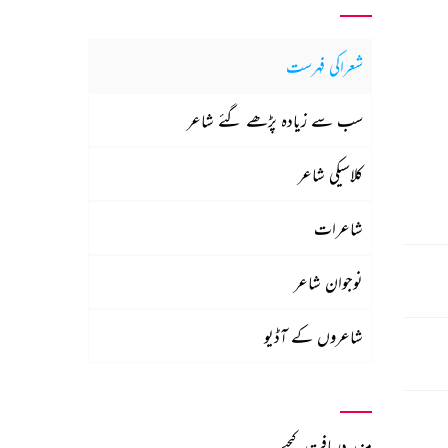
شعراکی فہرست
سب سے زیادہ پڑھے گئے شاعر
کلاسیکی شاعر
شاعرات
نوجوان شاعر
شاعروں کے آڈیو
مزید دریافت کیجیے