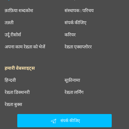
क़ाफ़िया शब्दकोश
संस्थापक : परिचय
तक़्ती
संपर्क कीजिए
उर्दू रीसोर्स
करियर
अपना काम रेख़्ता को भेजें
रेख़्ता एक्सप्लोरर
हमारी वेबसाइट्स
हिन्दवी
सूफ़ीनामा
रेख़्ता डिक्शनरी
रेख़्ता लर्निंग
रेख़्ता बुक्स
संपर्क कीजिए