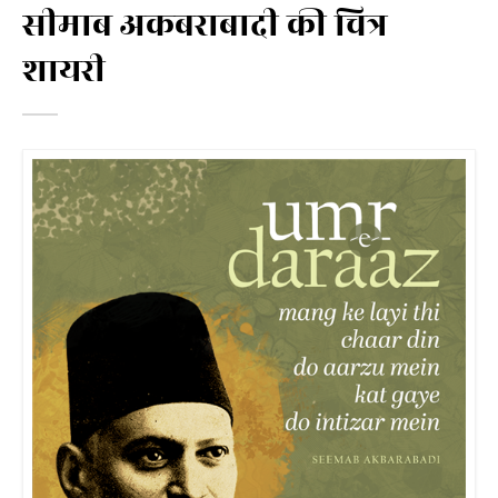
सीमाब अकबराबादी की चित्र
शायरी