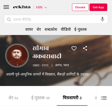
HIN
Donate
Get App
शायर
शेर
शब्दकोश
वीडियो
ई-पुस्तक
सीमाब
अकबराबादी
1882 - 1951
|
आगरा
,
भारत
अग्रणी पूर्व-आधुनिक शायरों में विख्यात, सैंकड़ों शागिर्दों के उस्ताद।
शेर
ई-पुस्तक
चित्र शायरी
ऑडियो
46
48
3
5