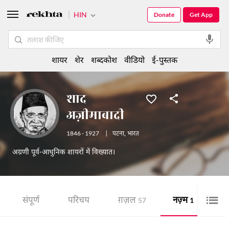
HIN
Donate
Get App
शायर
शेर
शब्दकोश
वीडियो
ई-पुस्तक
शाद
अज़ीमाबादी
1846 - 1927
|
पटना
,
भारत
अग्रणी पूर्व-आधुनिक शायरों में विख्यात।
संपूर्ण
परिचय
ग़ज़ल
नज़्म
शे
57
1