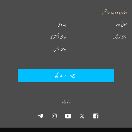
ہماری ویب سائٹس
صوفی نامہ
ہندوی
ریختہ لرننگ
ریختہ ڈکشنری
ریختہ بکس
رابطہ کیجیے
فالو کیجیے