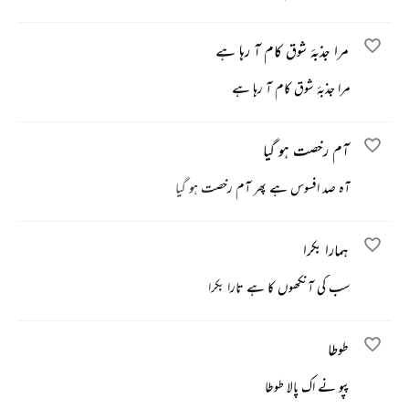
مرا جذبۂ شوق کام آ رہا ہے
مرا جذبۂ شوق کام آ رہا ہے
آم رخصت ہو گیا
آہ صد افسوس ہے پھر آم رخصت ہو گیا
ہمارا بکرا
سب کی آنکھوں کا ہے تارا بکرا
طوطا
پپو نے اک پالا طوطا