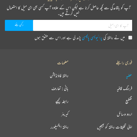
آپ کو باقاعدگی سے کچھ حاصل کرنا ہے لیکن اس کے علاوہ آپ کسی بھی ای میل کا استعمال
نہیں کرتے ہیں۔
میں نے ریختہ کی
پرائیویسی پالیسی
پڑھ لی ہے اور اس سے متفق ہوں
فوری رابطے
معلومات
عطیہ
ریختہ فاؤنڈیشن
فرہنگ قافیہ
بانی : تعارف
تقطیع
رابطہ کیجیے
اردو وسائل
کیریئر
اپنی تخلیقات ریختہ کو بھیجیں
ریختہ ایکسپلورر