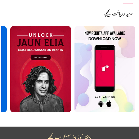
مزید دریافت کیجیے
ریختہ نیوز لیٹر سبسکرائب کیجیے