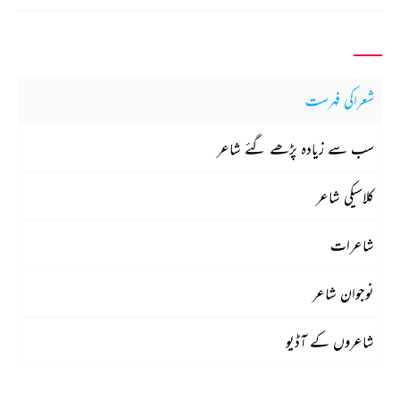
شعراکی فہرست
سب سے زیادہ پڑھے گئے شاعر
کلاسیکی شاعر
شاعرات
نوجوان شاعر
شاعروں کے آڈیو