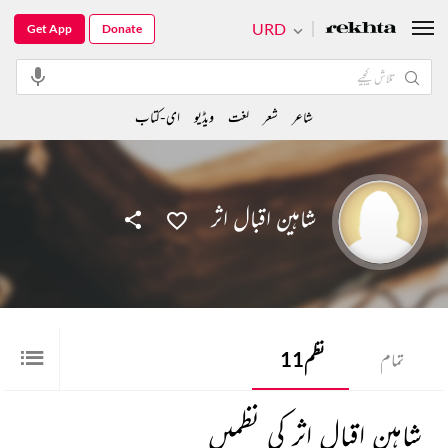
URD
Get App
Donate
شاعر
شعر
لغت
ویڈیو
ای-کتاب
شاہین اقبال اثر
تمام
نظم
11
شاہین اقبال اثر کی نظمیں