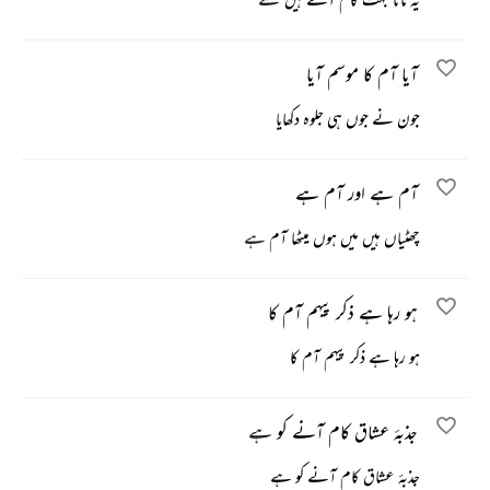
آیا آم کا موسم آیا
جون نے جوں ہی جلوہ دکھایا
آم ہے اور آم ہے
چھٹیاں ہیں میں ہوں میٹھا آم ہے
ہو رہا ہے ذکر پیہم آم کا
ہو رہا ہے ذکر پیہم آم کا
جذبۂ عشاق کام آنے کو ہے
جذبۂ عشاق کام آنے کو ہے