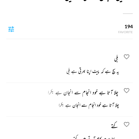
194
FAVORITE
بلی
یہ سچ ہے کہ پیٹ اپنا بھرتی ہے بلی
چلا آتا ہے خود انجام سے انجان ہے بکرا
چلا آتا ہے خود انجام سے انجان ہے بکرا
کتے
یہ مانا بہت کام آتے ہیں کتے