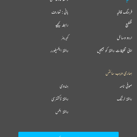
فرہنگ قافیہ
بانی : تعارف
تقطیع
رابطہ کیجیے
اردو وسائل
کیریئر
اپنی تخلیقات ریختہ کو بھیجیں
ریختہ ایکسپلورر
ہماری ویب سائٹس
صوفی نامہ
ہندوی
ریختہ لرننگ
ریختہ ڈکشنری
ریختہ بکس