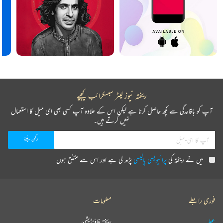
ریختہ نیوز لیٹر سبسکرائب کیجیے
آپ کو باقاعدگی سے کچھ حاصل کرنا ہے لیکن اس کے علاوہ آپ کسی بھی ای میل کا استعمال
نہیں کرتے ہیں۔
میں نے ریختہ کی
پرائیویسی پالیسی
پڑھ لی ہے اور اس سے متفق ہوں
فوری رابطے
معلومات
عطیہ
ریختہ فاؤنڈیشن