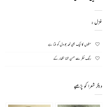
غزل
2
سکوں کا ایک بھی لمحہ جو دل کو ملتا ہے
رنگ نظر سے حسن تمنا نکھار کے
دیگر شعرا کو پڑھیے