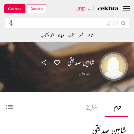
URD
Get App
Donate
شاعر
شعر
لغت
ویڈیو
ای-کتاب
شاہین صدیقی
لندن
,
برطانیہ
تمام
غزل
2
شاہین صدیقی