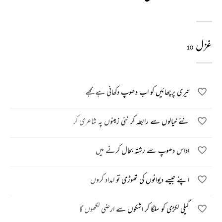
غزل
10
تیری پرچھائیں کو اب دھوپ دکھانی ہے مجھے
نئے خیالوں سے رابطہ کر نئی زمینوں پہ شاعری کر
اداس دھوپ سے رشتہ بحال کرنے میں
اپنے جیسے دیوانوں کی تھوڑی تو امداد کروں
گیلی لکڑی کو سلگا کر اشکوں سے ارضی لکھوں گا