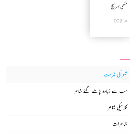
مٹھی بھر سچ
جلد-002
شعراکی فہرست
سب سے زیادہ پڑھے گئے شاعر
کلاسیکی شاعر
شاعرات