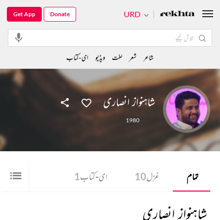
URD
Get App
Donate
شاعر
شعر
لغت
ویڈیو
ای-کتاب
شاہنواز انصاری
1980
تمام
غزل
10
ای-کتاب
1
شاہنواز انصاری