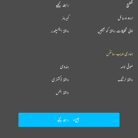
تقطیع
رابطہ کیجیے
اردو وسائل
کیریئر
اپنی تخلیقات ریختہ کو بھیجیں
ریختہ ایکسپلورر
ہماری ویب سائٹس
صوفی نامہ
ہندوی
ریختہ لرننگ
ریختہ ڈکشنری
ریختہ بکس
رابطہ کیجیے