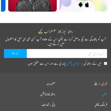
ریختہ نیوز لیٹر سبسکرائب کیجیے
آپ کو باقاعدگی سے کچھ حاصل کرنا ہے لیکن اس کے علاوہ آپ کسی بھی ای میل کا استعمال
نہیں کرتے ہیں۔
میں نے ریختہ کی
پرائیویسی پالیسی
پڑھ لی ہے اور اس سے متفق ہوں
فوری رابطے
معلومات
عطیہ
ریختہ فاؤنڈیشن
فرہنگ قافیہ
بانی : تعارف