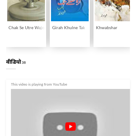
Chak Se Utre Wajood
Girah Khulne Tak
Khwabshar
वीडियो
38
This video is playing from YouTube