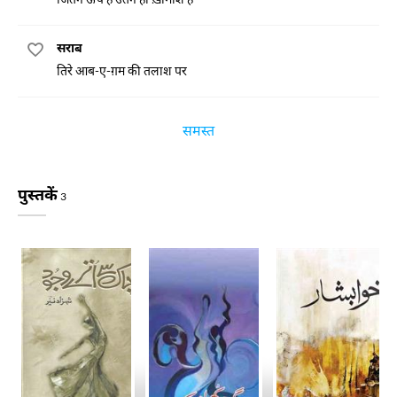
सराब
तिरे आब-ए-ग़म की तलाश पर
समस्त
पुस्तकें
3