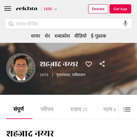
HIN
Donate
Get App
शायर
शेर
शब्दकोश
वीडियो
ई-पुस्तक
शहज़ाद नय्यर
1973
|
गुजरांवाला
,
पाकिस्तान
संपूर्ण
परिचय
ग़ज़ल
नज़्म
ई-
21
6
शहज़ाद नय्यर