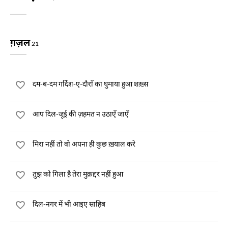
ग़ज़ल
21
दम-ब-दम गर्दिश-ए-दौराँ का घुमाया हुआ शख़्स
आप दिल-जूई की ज़हमत न उठाएँ जाएँ
मिरा नहीं तो वो अपना ही कुछ ख़याल करे
तुझ को गिला है तेरा मुक़द्दर नहीं हुआ
दिल-नगर में भी आइए साहिब