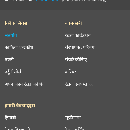
क्विक लिंक्स
जानकारी
सहयोग
रेख़्ता फ़ाउंडेशन
क़ाफ़िया शब्दकोश
संस्थापक : परिचय
तक़्ती
संपर्क कीजिए
उर्दू रीसोर्स
करियर
अपना काम रेख़्ता को भेजें
रेख़्ता एक्सप्लोरर
हमारी वेबसाइट्स
हिन्दवी
सूफ़ीनामा
रेख़्ता डिक्शनरी
रेख़्ता लर्निंग