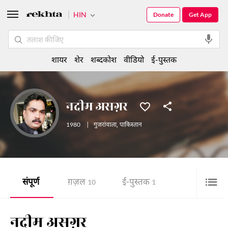
HIN
Donate
Get App
शायर
शेर
शब्दकोश
वीडियो
ई-पुस्तक
नदीम असग़र
1980
|
गुजरांवाला
,
पाकिस्तान
संपूर्ण
ग़ज़ल
ई-पुस्तक
10
1
नदीम असग़र