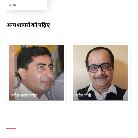
2016
अन्य शायरों को पढ़िए
नबील अहमद नबील
नवीन जोशी