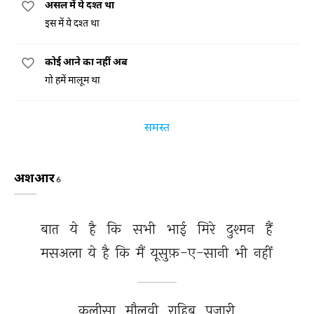
असल में ये दश्त था
इस में ये दश्त था
कोई आने का नहीं अब
गो हमें मालूम था
समस्त
अशआर
6
बात 
ये 
है 
कि 
सभी 
भाई 
मिरे 
दुश्मन 
हैं 
मसअला 
ये 
है 
कि 
मैं 
यूसुफ़-ए-सानी 
भी 
नहीं 
कलीसा 
मौलवी 
राहिब 
पुजारी 