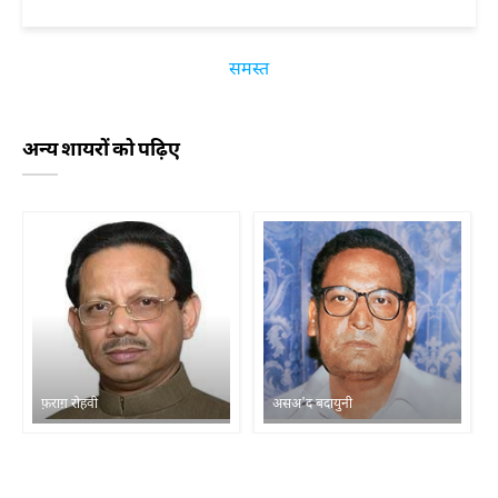
समस्त
अन्य शायरों को पढ़िए
फ़राग़ रोहवी
असअ'द बदायुनी