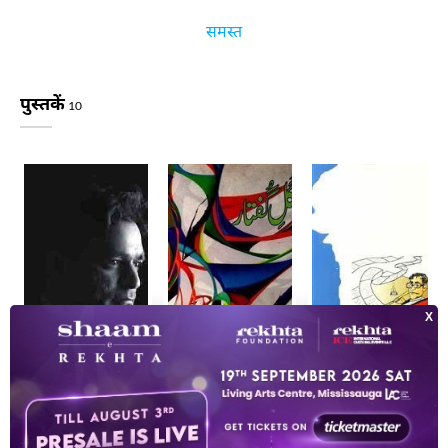
समस्त
पुस्तकें
10
Crescendo
गुल-ए-गुफ़्तार
कार-ए-ज़बाँ दराज़ है