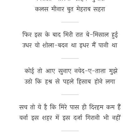
कलस 
मीनार 
बुत 
मेहराब 
सहरा 
फिर 
इस 
के 
बाद 
मिरी 
रात 
बे-मिसाल 
हुई 
उधर 
वो 
शोला-बदन 
था 
इधर 
मैं 
पानी 
था 
कोई 
तो 
आए 
सुनाए 
नवेद-ए-ताज़ा 
मुझे 
उठो 
कि 
हश्र 
से 
पहले 
हिसाब 
होने 
लगा 
सच 
तो 
ये 
है 
कि 
मिरे 
पास 
ही 
दिरहम 
कम 
हैं 
वर्ना 
इस 
शहर 
में 
इस 
दर्जा 
गिरानी 
भी 
नहीं 