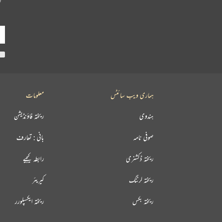
ہماری ویب سائٹس
معلومات
ہندوی
ریختہ فاؤنڈیشن
صوفی نامہ
بانی : تعارف
ریختہ ڈکشنری
رابطہ کیجیے
ریختہ لرننگ
کیریئر
ریختہ بکس
ریختہ ایکسپلورر