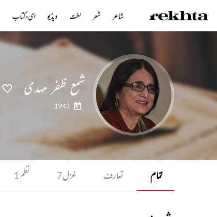
شاعر
شعر
لغت
ویڈیو
ای-کتاب
ن
شمع ظفر مہدی
1943
تمام
تعارف
غزل
نظم
1
7