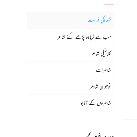
شعراکی فہرست
سب سے زیادہ پڑھے گئے شاعر
کلاسیکی شاعر
شاعرات
نوجوان شاعر
شاعروں کے آڈیو
مزید دریافت کیجیے