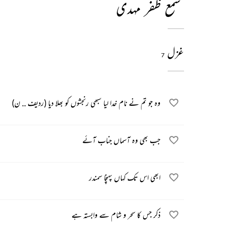
شمع ظفر مہدی
غزل
7
وہ جو تم نے نام خدا لیا سبھی رنجشوں کو بھلا دیا (ردیف .. ن)
جب بھی وہ آسماں جناب آئے
ابھی اس تک کہاں پہنچا سمندر
ذکر جس کا سحر و شام سے وابستہ ہے