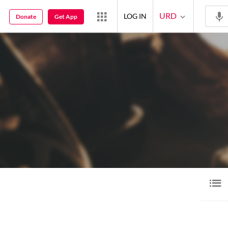
URD
LOG IN
Donate
Get App