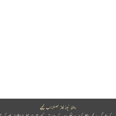
ریختہ نیوز لیٹر سبسکرائب کیجیے
پ کو باقاعدگی سے کچھ حاصل کرنا ہے لیکن اس کے علاوہ آپ کسی بھی ای میل کا استعمال نہیں کرتے