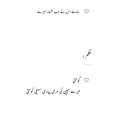
سنائے اس نے جب اشعار میرے
نظم
1
گومتی
میرے بچپن کی مری پیاری سہیلی گومتی