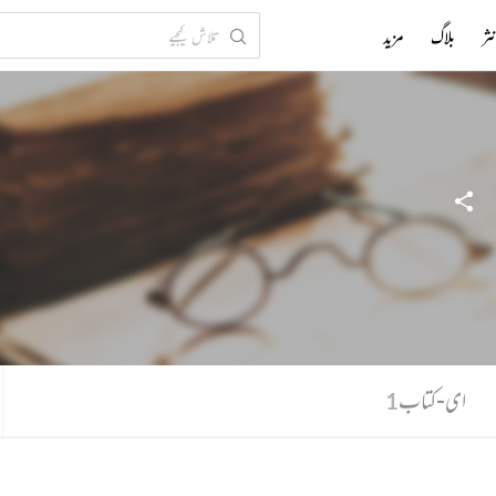
ثر
بلاگ
مزید
ای-کتاب
1