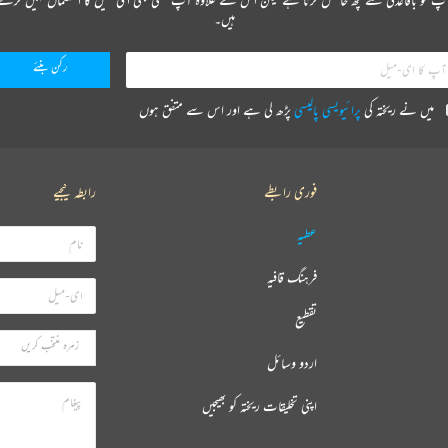
ہیں۔
میں نے ریختہ کی
پرائیویسی پالیسی
پڑھ لی ہے اور اس سے متفق ہوں
فوری رابطے
رابطہ کیجیے
عطیہ
فرہنگ قافیہ
تقطیع
اردو وسائل
اپنی تخلیقات ریختہ کو بھیجیں