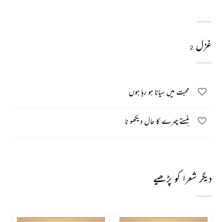
غزل
2
محبت میں سیانا ہو رہا ہوں
ہنستے چہرے کا حال دیکھو نا
دیگر شعرا کو پڑھیے