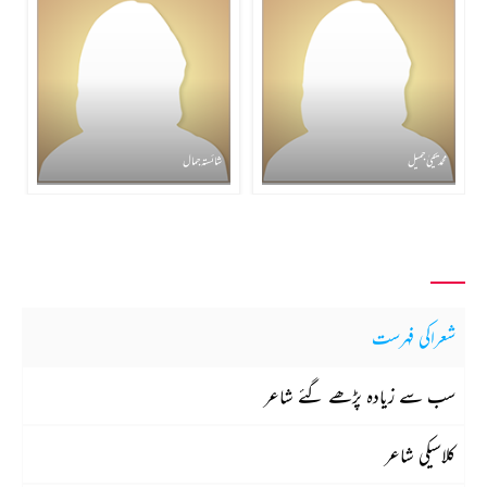
محمد یحییٰ جمیل
شائستہ جمال
شعراکی فہرست
سب سے زیادہ پڑھے گئے شاعر
کلاسیکی شاعر