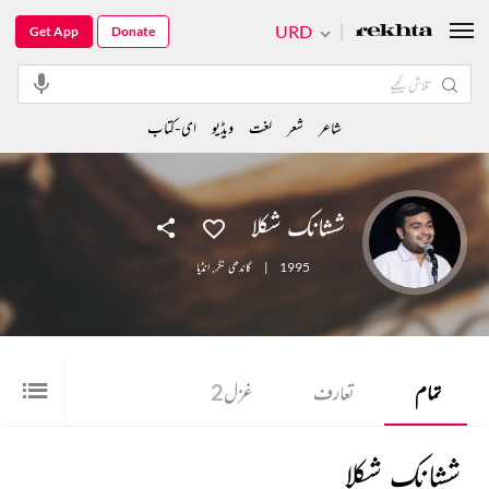
URD
Get App
Donate
شاعر
شعر
لغت
ویڈیو
ای-کتاب
ششانک شکلا
1995
|
گاندھی نگر
,
انڈیا
تمام
تعارف
غزل
2
ششانک شکلا