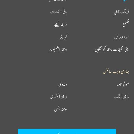
فرہنگ قافیہ
بانی : تعارف
تقطیع
رابطہ کیجیے
اردو وسائل
کیریئر
اپنی تخلیقات ریختہ کو بھیجیں
ریختہ ایکسپلورر
ہماری ویب سائٹس
صوفی نامہ
ہندوی
ریختہ لرننگ
ریختہ ڈکشنری
ریختہ بکس