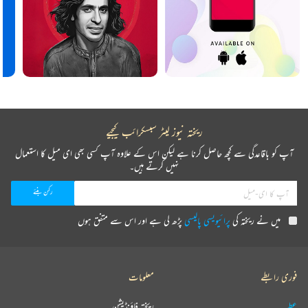
ریختہ نیوز لیٹر سبسکرائب کیجیے
آپ کو باقاعدگی سے کچھ حاصل کرنا ہے لیکن اس کے علاوہ آپ کسی بھی ای میل کا استعمال
نہیں کرتے ہیں۔
میں نے ریختہ کی
پرائیویسی پالیسی
پڑھ لی ہے اور اس سے متفق ہوں
فوری رابطے
معلومات
عطیہ
ریختہ فاؤنڈیشن