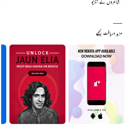
شاعروں کے آڈیو
مزید دریافت کیجیے