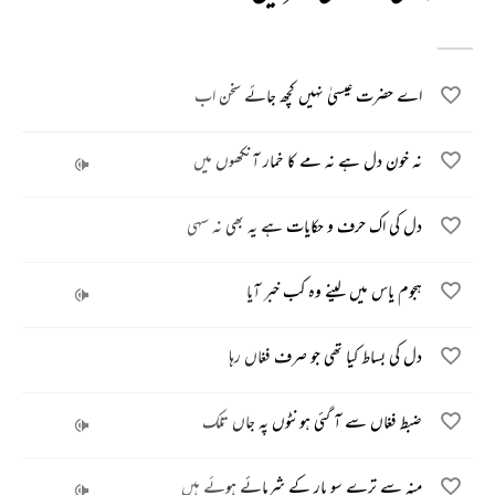
اے حضرت عیسیٰ نہیں کچھ جائے سخن اب
نہ خون دل ہے نہ مے کا خمار آنکھوں میں
دل کی اک حرف و حکایات ہے یہ بھی نہ سہی
ہجوم یاس میں لینے وہ کب خبر آیا
دل کی بساط کیا تھی جو صرف فغاں رہا
ضبط فغاں سے آ گئی ہونٹوں پہ جاں تلک
منہ سے ترے سو بار کے شرمائے ہوئے ہیں