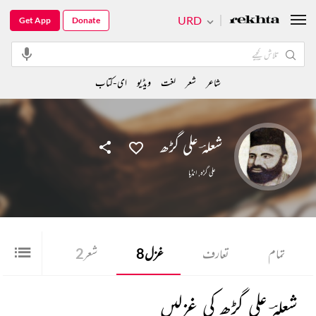
URD
Get App
Donate
شاعر
شعر
لغت
ویڈیو
ای-کتاب
شعلہؔ علی گڑھ
علی گڑہ
,
انڈیا
تمام
تعارف
غزل
8
شعر
2
آڈیو
4
شعلہؔ علی گڑھ کی غزلیں