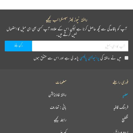
ریختہ نیوز لیٹر سبسکرائب کیجیے
آپ کو باقاعدگی سے کچھ حاصل کرنا ہے لیکن اس کے علاوہ آپ کسی بھی ای میل کا استعمال
نہیں کرتے ہیں۔
میں نے ریختہ کی
پرائیویسی پالیسی
پڑھ لی ہے اور اس سے متفق ہوں
فوری رابطے
معلومات
عطیہ
ریختہ فاؤنڈیشن
فرہنگ قافیہ
بانی : تعارف
تقطیع
رابطہ کیجیے
اردو وسائل
کیریئر