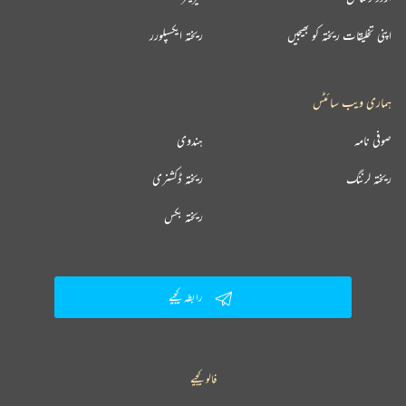
اپنی تخلیقات ریختہ کو بھیجیں
ریختہ ایکسپلورر
ہماری ویب سائٹس
صوفی نامہ
ہندوی
ریختہ لرننگ
ریختہ ڈکشنری
ریختہ بکس
رابطہ کیجیے
فالو کیجیے