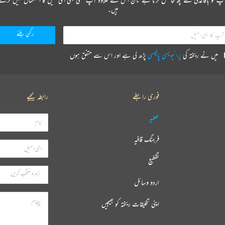
ہیں۔
میں نے ریختہ کی
پرائیویسی پالیسی
پڑھ لی ہے اور اس سے متفق ہوں
فوری رابطے
رابطہ کیجیے
عطیہ
فرہنگ قافیہ
تقطیع
اردو وسائل
اپنی تخلیقات ریختہ کو بھیجیں