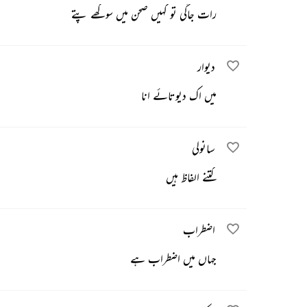
رات جاگی تو کہیں صحن میں سوکھے پتے
دیوار
میں اک دیوتائے انا
سانولی
کتنے الفاظ ہیں
اضطراب
جہاں میں اضطراب ہے