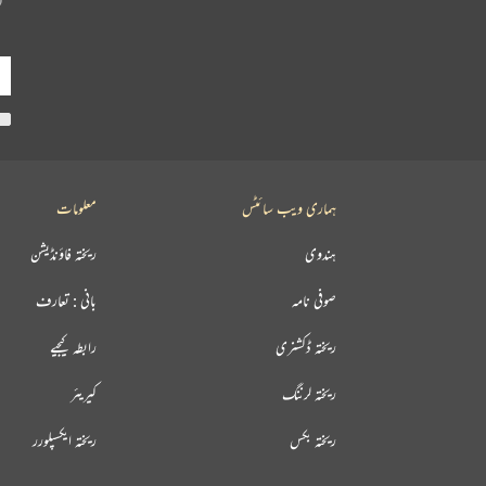
ہماری ویب سائٹس
معلومات
ہندوی
ریختہ فاؤنڈیشن
صوفی نامہ
بانی : تعارف
ریختہ ڈکشنری
رابطہ کیجیے
ریختہ لرننگ
کیریئر
ریختہ بکس
ریختہ ایکسپلورر