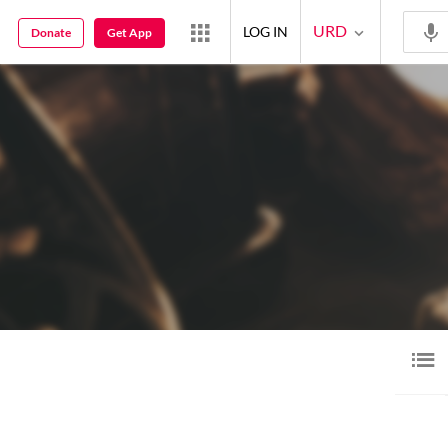
URD
LOG IN
Donate
Get App