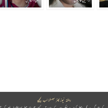
راحیل فاروق
حمیدہ شاہین
ریختہ نیوز لیٹر سبسکرائب کیجیے
پ کو باقاعدگی سے کچھ حاصل کرنا ہے لیکن اس کے علاوہ آپ کسی بھی ای میل کا استعمال نہیں کرتے