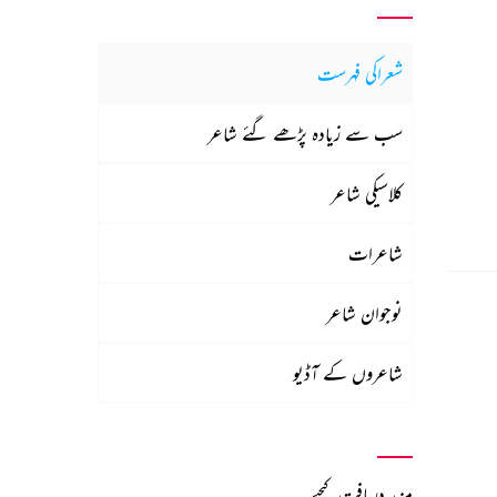
شعراکی فہرست
سب سے زیادہ پڑھے گئے شاعر
کلاسیکی شاعر
شاعرات
نوجوان شاعر
شاعروں کے آڈیو
مزید دریافت کیجیے