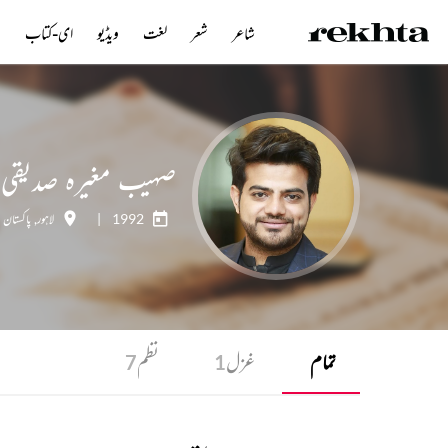
شاعر
شعر
لغت
ویڈیو
ای-کتاب
ن
صہیب مغیرہ صدیقی
1992
|
لاہور
,
پاکستان
تمام
غزل
نظم
7
1