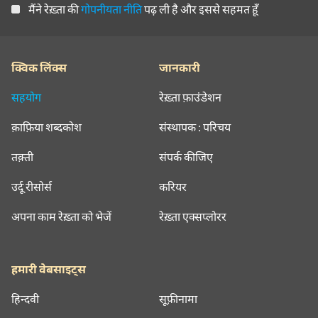
मैंने रेख़्ता की
गोपनीयता नीति
पढ़ ली है और इससे सहमत हूँ
क्विक लिंक्स
जानकारी
सहयोग
रेख़्ता फ़ाउंडेशन
क़ाफ़िया शब्दकोश
संस्थापक : परिचय
तक़्ती
संपर्क कीजिए
उर्दू रीसोर्स
करियर
अपना काम रेख़्ता को भेजें
रेख़्ता एक्सप्लोरर
हमारी वेबसाइट्स
हिन्दवी
सूफ़ीनामा