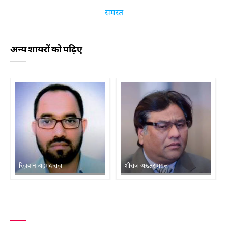
समस्त
अन्य शायरों को पढ़िए
रिज़वान अहमद राज़
शीराज़ अख़्तर मुग़ल