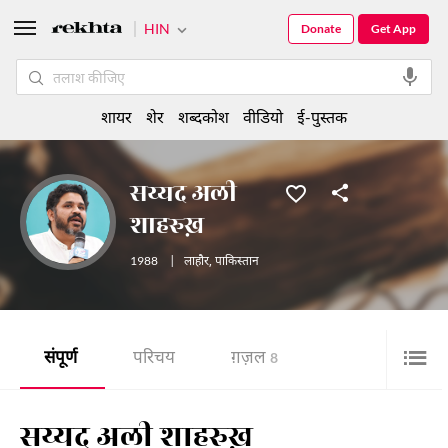
HIN
Donate
Get App
शायर
शेर
शब्दकोश
वीडियो
ई-पुस्तक
सय्यद अली
शाहरुख़
1988
|
लाहौर
,
पाकिस्तान
संपूर्ण
परिचय
ग़ज़ल
8
सय्यद अली शाहरुख़