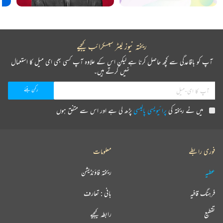
ریختہ نیوز لیٹر سبسکرائب کیجیے
آپ کو باقاعدگی سے کچھ حاصل کرنا ہے لیکن اس کے علاوہ آپ کسی بھی ای میل کا استعمال
نہیں کرتے ہیں۔
میں نے ریختہ کی
پرائیویسی پالیسی
پڑھ لی ہے اور اس سے متفق ہوں
فوری رابطے
معلومات
عطیہ
ریختہ فاؤنڈیشن
فرہنگ قافیہ
بانی : تعارف
تقطیع
رابطہ کیجیے