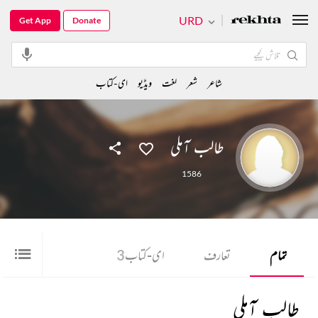
URD
Get App
Donate
شاعر
شعر
لغت
ویڈیو
ای-کتاب
طالب آملی
1586
تمام
تعارف
ای-کتاب
3
طالب آملی