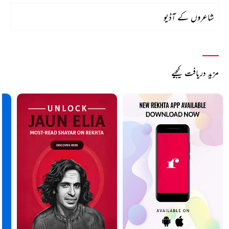
شاعروں کے آڈیو
مزید دریافت کیجیے