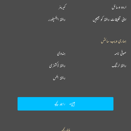
اردو وسائل
کیریئر
اپنی تخلیقات ریختہ کو بھیجیں
ریختہ ایکسپلورر
ہماری ویب سائٹس
صوفی نامہ
ہندوی
ریختہ لرننگ
ریختہ ڈکشنری
ریختہ بکس
رابطہ کیجیے
فالو کیجیے