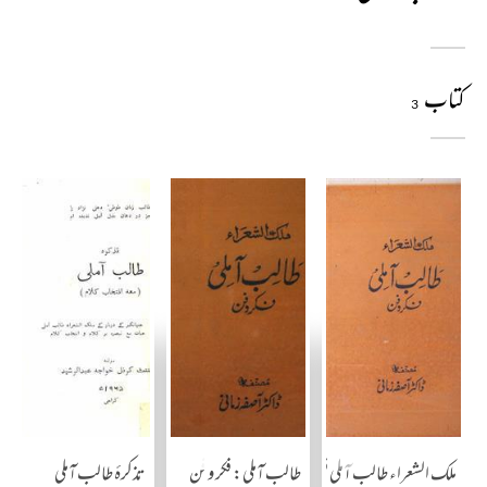
کتاب
3
ملک الشعراء طالب آملی فکر وفن
طالب آملی: فکر و فن
تذکرۂ طالب آملی