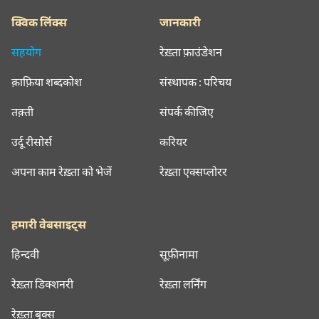
क्विक लिंक्स
जानकारी
सहयोग
रेख़्ता फ़ाउंडेशन
क़ाफ़िया शब्दकोश
संस्थापक : परिचय
तक़्ती
संपर्क कीजिए
उर्दू रीसोर्स
करियर
अपना काम रेख़्ता को भेजें
रेख़्ता एक्सप्लोरर
हमारी वेबसाइट्स
हिन्दवी
सूफ़ीनामा
रेख़्ता डिक्शनरी
रेख़्ता लर्निंग
रेख़्ता बुक्स