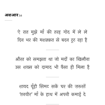
अशआर
16
ऐ 
रात 
मुझे 
माँ 
की 
तरह 
गोद 
में 
ले 
ले 
दिन 
भर 
की 
मशक़्क़त 
से 
बदन 
टूट 
रहा 
है 
औरत 
को 
समझता 
था 
जो 
मर्दों 
का 
खिलौना 
उस 
शख़्स 
को 
दामाद 
भी 
वैसा 
ही 
मिला 
है 
शायद 
यूँही 
सिमट 
सकें 
घर 
की 
ज़रूरतें 
'तनवीर' 
माँ 
के 
हाथ 
में 
अपनी 
कमाई 
दे 