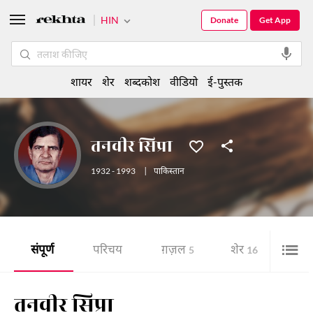
HIN
Donate
Get App
शायर
शेर
शब्दकोश
वीडियो
ई-पुस्तक
तनवीर सिप्रा
1932 - 1993
|
पाकिस्तान
संपूर्ण
परिचय
ग़ज़ल
शेर
ई-पु
5
16
तनवीर सिप्रा