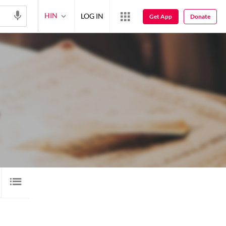
HIN
LOG IN
Get App
Donate