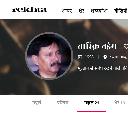
शायर
शेर
शब्दकोश
वीडियो
तारिक़ नईम
1958
|
इस्लामाबाद
मुल्तान से संबंध रखने वाले प्रति
संपूर्ण
परिचय
ग़ज़ल
शेर
21
18