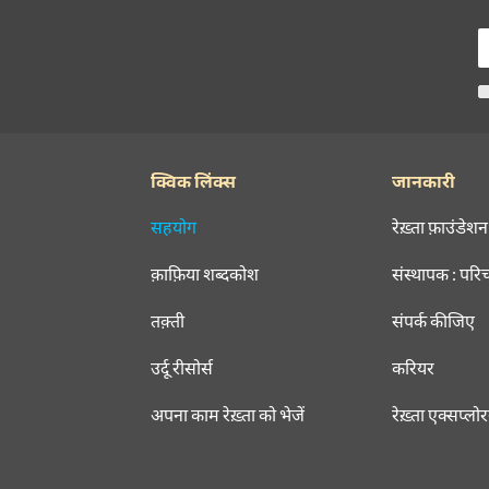
क्विक लिंक्स
जानकारी
सहयोग
रेख़्ता फ़ाउंडेशन
क़ाफ़िया शब्दकोश
संस्थापक : परि
तक़्ती
संपर्क कीजिए
उर्दू रीसोर्स
करियर
अपना काम रेख़्ता को भेजें
रेख़्ता एक्सप्लो