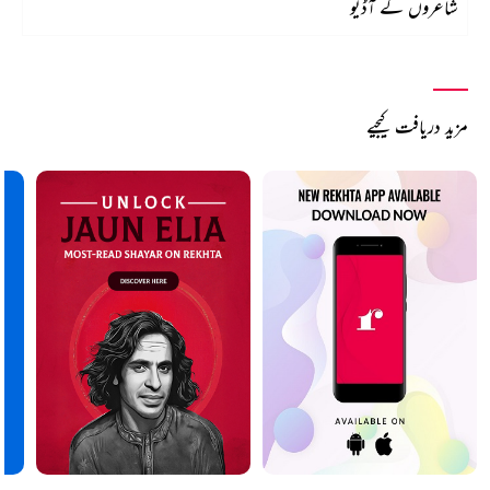
شاعروں کے آڈیو
مزید دریافت کیجیے