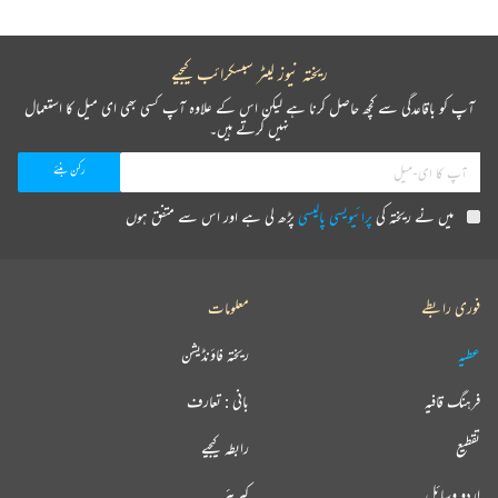
ریختہ نیوز لیٹر سبسکرائب کیجیے
آپ کو باقاعدگی سے کچھ حاصل کرنا ہے لیکن اس کے علاوہ آپ کسی بھی ای میل کا استعمال
نہیں کرتے ہیں۔
میں نے ریختہ کی
پرائیویسی پالیسی
پڑھ لی ہے اور اس سے متفق ہوں
فوری رابطے
معلومات
عطیہ
ریختہ فاؤنڈیشن
فرہنگ قافیہ
بانی : تعارف
تقطیع
رابطہ کیجیے
اردو وسائل
کیریئر