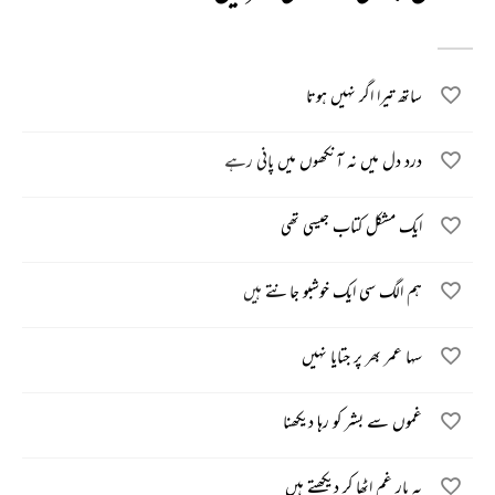
ساتھ تیرا اگر نہیں ہوتا
درد دل میں نہ آنکھوں میں پانی رہے
ایک مشکل کتاب جیسی تھی
ہم الگ سی ایک خوشبو جانتے ہیں
سہا عمر بھر پر جتایا نہیں
غموں سے بشر کو رہا دیکھنا
یہ بار غم اٹھا کر دیکھتے ہیں