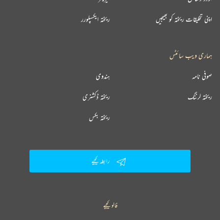
اپنی تخلیقات ریختہ کو بھیجیں
ریختہ ایکسپلورر
ہماری ویب سائٹس
صوفی نامہ
ہندوی
ریختہ لرننگ
ریختہ ڈکشنری
ریختہ بکس
رابطہ کیجیے
فالو کیجیے