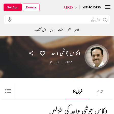
URD
Get App
Donate
شاعر
شعر
لغت
ویڈیو
ای-کتاب
وکاس جوشی واحد
1965
|
اندور
,
انڈیا
تمام
غزل
8
وکاس جوشی واحد کی غزلیں