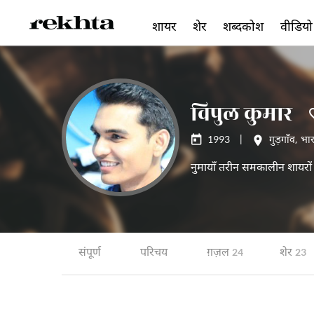
शायर
शेर
शब्दकोश
वीडियो
विपुल कुमार
1993
|
गुड़गाँव
,
भा
नुमायाँ तरीन समकालीन शायरों 
संपूर्ण
परिचय
ग़ज़ल
शेर
24
23