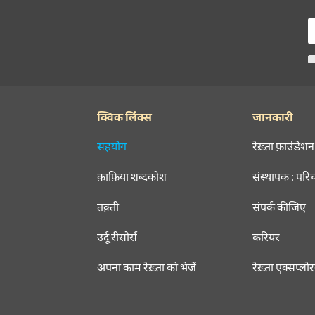
क्विक लिंक्स
जानकारी
सहयोग
रेख़्ता फ़ाउंडेशन
क़ाफ़िया शब्दकोश
संस्थापक : परि
तक़्ती
संपर्क कीजिए
उर्दू रीसोर्स
करियर
अपना काम रेख़्ता को भेजें
रेख़्ता एक्सप्लो