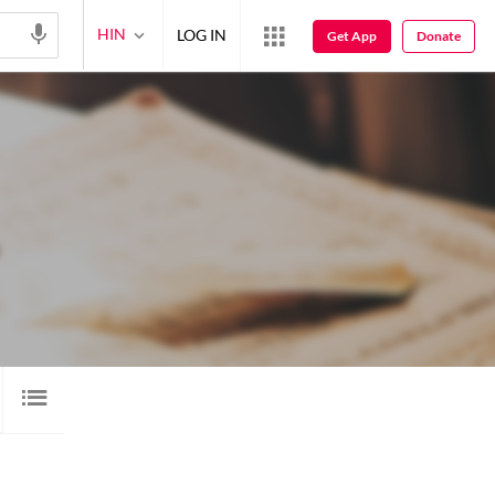
HIN
LOG IN
Get App
Donate