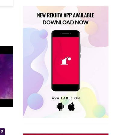
दीवार-ओ-दर के साथ कोई इंतिज़ाम है
विपुल कुमार