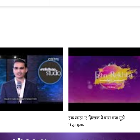
इक लम्हा-ए-फ़िराक़ पे वारा गया मुझे
विपुल कुमार