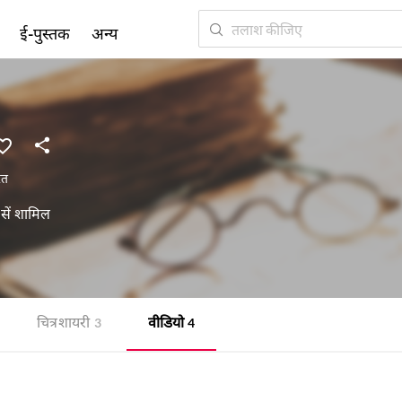
ई-पुस्तक
अन्य
रत
सें शामिल
चित्र शायरी
वीडियो
3
4