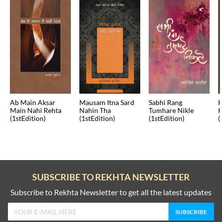
Ab Main Aksar
Mausam Itna Sard
Sabhi Rang
K
Main Nahi Rehta
Nahin Tha
Tumhare Nikle
K
(1stEdition)
(1stEdition)
(1stEdition)
(
SUBSCRIBE TO REKHTA NEWSLETTER
Subscribe to Rekhta Newsletter to get all the latest updates