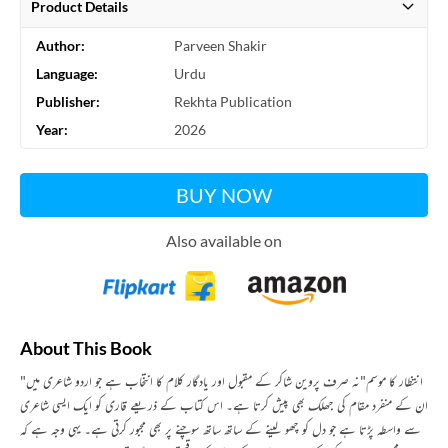
Product Details
Author:
Parveen Shakir
Language:
Urdu
Publisher:
Rekhta Publication
Year:
2026
BUY NOW
Also available on
About This Book
"انتظار کا موسم"نہ صرف پروین شاکر کے مقبول اور یادگار کلام کا انتخاب ہے جو اردو شاعری میں
ان کے منفرد مقام کی جھلک بھی پیش کرتا ہے۔ اس کتاب کے ذریعے قاری کو ایک ایسی شاعری
سے واسطہ پڑتا ہے جو دل کو چھو لینے کے ساتھ ساتھ سوچنے پر بھی مجبور کرتی ہے۔ یہی وجہ ہے کہ