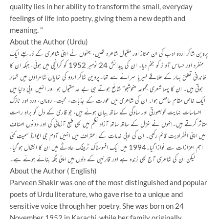
quality lies in her ability to transform the small, everyday
feelings of life into poetry, giving them a new depth and
meaning. "
About the Author (Urdu)
پروین شاکر اردو ادب کی ان ممتاز اور مقبول شاعرہ تھیں، جنہوں نے اپنی شاعری کے ذریعے ایک
منفرد اور حساس آواز کو جنم دیا۔ ان کی پیدائش 24 نومبر 1952 کو کرانچی میں ہوئی، جبکہ ان کا
خاندانی تعلق بہار کے علاقے لہیریا سرائے سے تھا۔پروین شاکر اردو کی نمایاں شاعراؤں میں شمار
ہوتی ہیں۔ ان کا پہلا شعری مجموعہ “خوشبو” شائع ہوتے ہی بے حد مقبول ہوا اور انہیں ادبی دنیا میں
ایک خاص مقام حاصل ہوا۔ ان کی شاعری میں عورت کے جذبات، محبت، رومان، درد اور نازک
احساسات نہایت خوبصورتی اور سادگی کے ساتھ بیان ہوئے ہیں، جو قاری کے دل کو براہِ راست
متاثر کرتے ہیں۔انہوں نے غزل کے ساتھ ساتھ آزاد نظم میں بھی طبع آزمائی کی اور دونوں اصناف
میں اپنی انفرادیت قائم رکھی۔ ان کی ادبی خدمات کے اعتراف میں انہیں آدم جی ایوارڈ سمیت کئی
اہم اعزازات سے نوازا گیا۔1994 میں ایک افسوسناک ٹریفک حادثے میں ان کا انتقال ہو گیا،
لیکن ان کی شاعری آج بھی زندہ ہے اور قارئین کے دلوں میں اپنی جگہ بنائے ہوئے ہے۔
About the Author ( English)
Parveen Shakir was one of the most distinguished and popular
poets of Urdu literature, who gave rise to a unique and
sensitive voice through her poetry. She was born on 24
November 1952 in Karachi, while her family originally