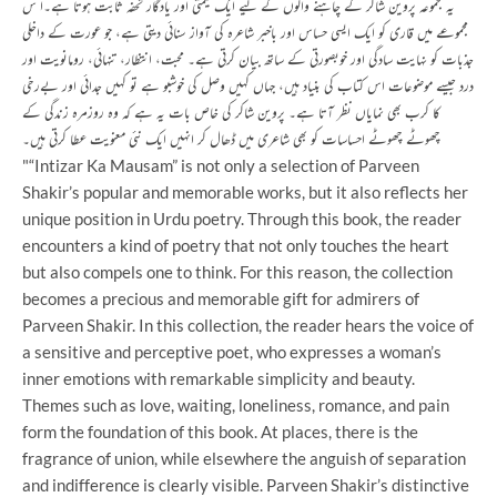
یہ مجموعہ پروین شاکر کے چاہنے والوں کے لیے ایک قیمتی اور یادگار تحفہ ثابت ہوتا ہے۔ا س
مجموعے میں قاری کو ایک ایسی حساس اور باخبر شاعرہ کی آواز سنائی دیتی ہے، جو عورت کے داخلی
جذبات کو نہایت سادگی اور خوبصورتی کے ساتھ بیان کرتی ہے۔ محبت، انتظار، تنہائی، رومانویت اور
درد جیسے موضوعات اس کتاب کی بنیاد ہیں، جہاں کہیں وصل کی خوشبو ہے تو کہیں جدائی اور بےرخی
کا کرب بھی نمایاں نظر آتا ہے۔ پروین شاکر کی خاص بات یہ ہے کہ وہ روزمرہ زندگی کے
چھوٹے چھوٹے احساسات کو بھی شاعری میں ڈھال کر انہیں ایک نئی معنویت عطا کرتی ہیں۔
"“Intizar Ka Mausam” is not only a selection of Parveen
Shakir’s popular and memorable works, but it also reflects her
unique position in Urdu poetry. Through this book, the reader
encounters a kind of poetry that not only touches the heart
but also compels one to think. For this reason, the collection
becomes a precious and memorable gift for admirers of
Parveen Shakir. In this collection, the reader hears the voice of
a sensitive and perceptive poet, who expresses a woman’s
inner emotions with remarkable simplicity and beauty.
Themes such as love, waiting, loneliness, romance, and pain
form the foundation of this book. At places, there is the
fragrance of union, while elsewhere the anguish of separation
and indifference is clearly visible. Parveen Shakir’s distinctive