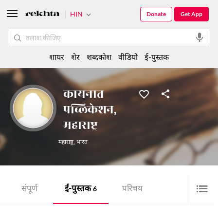
HIN
Donate
Get App
शायर
शेर
शब्दकोश
वीडियो
ई-पुस्तक
कायनात
पब्लिकेशन,
महाराष्ट्र
महाराष्ट्र
,
भारत
संपूर्ण
ई-पुस्तक
परिचय
6