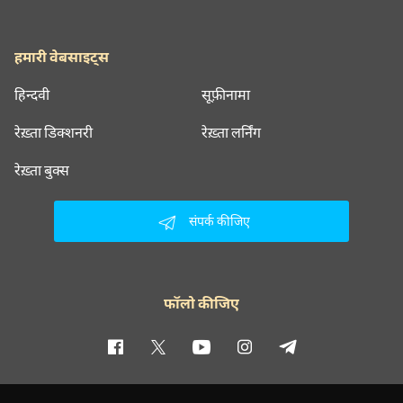
हमारी वेबसाइट्स
हिन्दवी
सूफ़ीनामा
रेख़्ता डिक्शनरी
रेख़्ता लर्निंग
रेख़्ता बुक्स
संपर्क कीजिए
फॉलो कीजिए