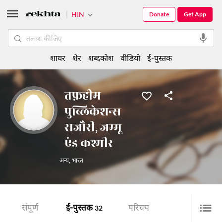
HIN
Donate
Get App
शायर
शेर
शब्दकोश
वीडियो
ई-पुस्तक
तफ़हीम
पुब्लिकेशन्स
राजौरी, जम्मू
एंड कश्मीर
अन्य
,
भारत
संपूर्ण
ई-पुस्तक
परिचय
32