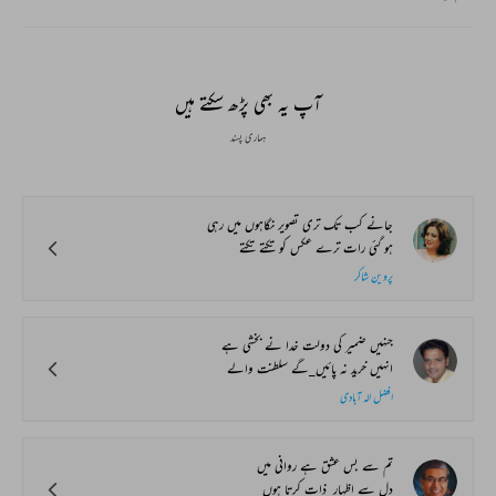
آپ یہ بھی پڑھ سکتے ہیں
ہماری پسند
جانے کب تک تری تصویر نگاہوں میں رہی
ہو گئی رات ترے عکس کو تکتے تکتے
پروین شاکر
جنہیں ضمیر کی دولت خدا نے بخشی ہے
انہیں خرید نہ پائیں_گے سلطنت والے
افضل الہ آبادی
تم سے بس عشق ہے روانی میں
دل سے اظہار_ذات کرتا ہوں