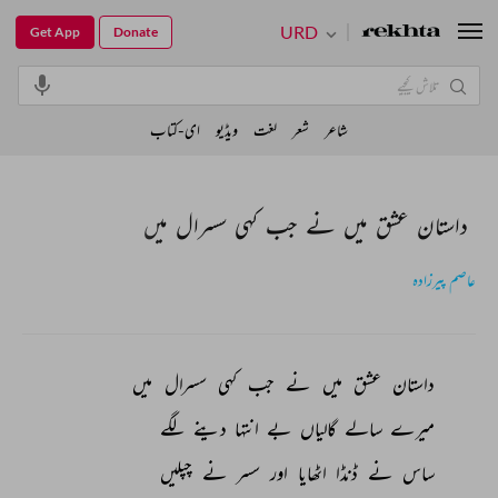
URD
Get App
Donate
شاعر
شعر
لغت
ویڈیو
ای-کتاب
داستان عشق میں نے جب کہی سسرال میں
عاصم پیرزادہ
داستان 
عشق 
میں 
نے 
جب 
کہی 
سسرال 
میں 
میرے 
سالے 
گالیاں 
بے 
انتہا 
دینے 
لگے 
ساس 
نے 
ڈنڈا 
اٹھایا 
اور 
سسر 
نے 
چپلیں 