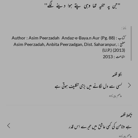
''جن 
پہ 
تکیہ 
تھا 
وہی 
پتے 
ہوا 
دینے 
لگے'' 
مأخذ :
کتاب
: Andaz-e-Baya.n Aur (Pg. 88)
: Asim Peerzadah
Author
مطبع
: Asim Peerzadah, Anbita Peerzadgan, Dist. Saharanpur,
(U.P.) (2013)
اشاعت
: 2013
اگلا قطعہ
کسی سے دل لگانے میں بڑی تکلیف ہوتی ہے
عاصم پیرزادہ
پچھلا قطعہ
ہے وٹامن کی کمی عاشق میں تیرے اس قدر
عاصم پیرزادہ