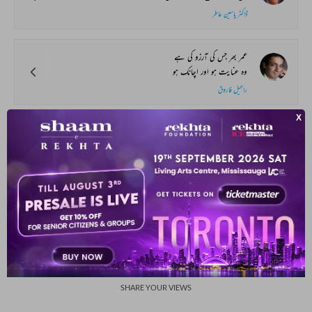
ڈاکٹر یاسین عاطر
عمر بھر جس کی آرزو کی ہے
وہ عنایت ہو اور اچانک ہو
راحیل فاروق
کھڑا ہے گیٹ پہ شاعر مشاعرے کے بعد
رقم کے وعدے پہ اس کو اگر بلایا تو دے
اطہر شاہ خان جیدی
SHOW MORE SUGGESTIONS
COMMENT
SHARE YOUR VIEWS