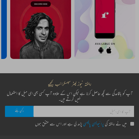
ریختہ نیوز لیٹر سبسکرائب کیجیے
آپ کو باقاعدگی سے کچھ حاصل کرنا ہے لیکن اس کے علاوہ آپ کسی بھی ای میل کا استعمال
نہیں کرتے ہیں۔
میں نے ریختہ کی
پرائیویسی پالیسی
پڑھ لی ہے اور اس سے متفق ہوں