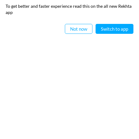
To get better and faster experience read this on the all new Rekhta
ایپ میں
app
پڑھیے
رابطہ کیجیے
Not now
Switch to app
فالو کیجیے
پرائیویسی پالیسی
استعمال کی شرائط
جملہ حقوق
© 2026 Rekhta™ Foundation. All rights reserved.