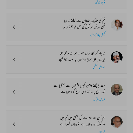
نوین جوشی
غم کی تاریک فضاؤں سے نکلنے نہ دیا
شمع روشن جو کوئی کی بھی تو جلنے نہ دیا
گنیش بہاری طرز
نہ چاہ کر بھی تری سمت صرف دیکھا تھا
میں پھر بھی سوچ رہا ہوں یہ سب ہوا کیسے
مصداق اعظمی
مت پوچھئے دامن کیوں اشکوں سے بھگویا ہے
اک داغ پرانا تھا اس داغ کو دھویا ہے
خورشید علیگ
ہم کسی اور ستارے کی کشش میں گم ہیں
وہ کوئی اور جہاں ہے تو جہاں ٹھہرا ہے
منیر انور