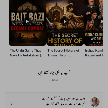
The Urdu Game That
The Secret History of
Irshad Kamil, B
Gave Us Antakshari |
Thumri: From
Kazmi and Top
Bait Bazi Explained
Lucknow’s Courts to
Poets Live at t
Global Stages
e-Rekhta Lond
Mushaira
آپ یہ بھی پڑھ سکتے ہیں
ہماری پسند
خواب ہے اور انہیں پانے کی عظمت بھی ہے
علم ہے ضبط ہے اور جذبۂ_محنت بھی ہے