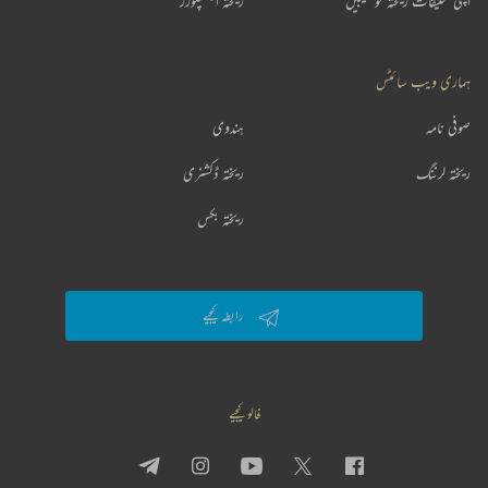
اپنی تخلیقات ریختہ کو بھیجیں
ریختہ ایکسپلورر
ہماری ویب سائٹس
صوفی نامہ
ہندوی
ریختہ لرننگ
ریختہ ڈکشنری
ریختہ بکس
رابطہ کیجیے
فالو کیجیے