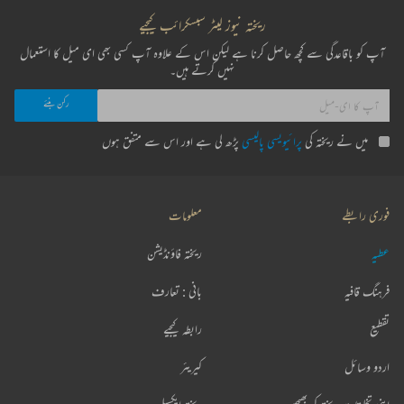
ریختہ نیوز لیٹر سبسکرائب کیجیے
آپ کو باقاعدگی سے کچھ حاصل کرنا ہے لیکن اس کے علاوہ آپ کسی بھی ای میل کا استعمال
نہیں کرتے ہیں۔
میں نے ریختہ کی
پرائیویسی پالیسی
پڑھ لی ہے اور اس سے متفق ہوں
فوری رابطے
معلومات
عطیہ
ریختہ فاؤنڈیشن
فرہنگ قافیہ
بانی : تعارف
تقطیع
رابطہ کیجیے
اردو وسائل
کیریئر