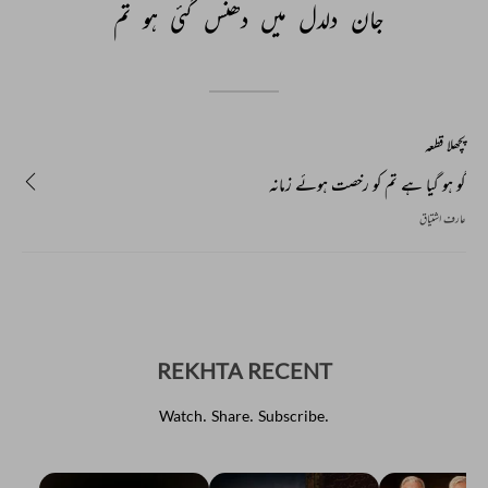
جان 
دلدل 
میں 
دھنس 
گئی 
ہو 
تم 
پچھلا قطعہ
گو ہو گیا ہے تم کو رخصت ہوئے زمانہ
عارف اشتیاق
REKHTA RECENT
Watch. Share. Subscribe.