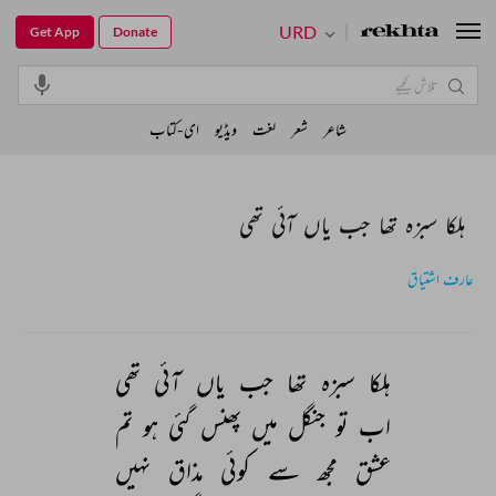
URD
Get App
Donate
شاعر
شعر
لغت
ویڈیو
ای-کتاب
ہلکا سبزہ تھا جب یاں آئی تھی
عارف اشتیاق
ہلکا 
سبزہ 
تھا 
جب 
یاں 
آئی 
تھی 
اب 
تو 
جنگل 
میں 
پھنس 
گئی 
ہو 
تم 
عشق 
مجھ 
سے 
کوئی 
مذاق 
نہیں 