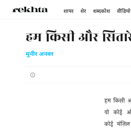
शायर
शेर
शब्दकोश
वीडियो
हम किसी और सितारे 
मुनीर अनवर
हम 
किसी 
औ
वो 
कोई 
औ
कोई 
मंज़िल