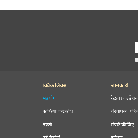
क्विक लिंक्स
जानकारी
सहयोग
रेख़्ता फ़ाउंडेशन
क़ाफ़िया शब्दकोश
संस्थापक : परि
तक़्ती
संपर्क कीजिए
उर्दू रीसोर्स
करियर