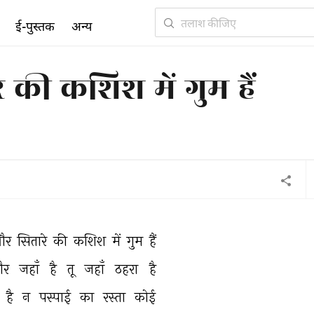
ई-पुस्तक
अन्य
की कशिश में गुम हैं
र 
सितारे 
की 
कशिश 
में 
गुम 
हैं 
र 
जहाँ 
है 
तू 
जहाँ 
ठहरा 
है 
 
है 
न 
पस्पाई 
का 
रस्ता 
कोई 