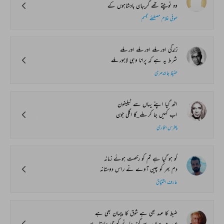
وہ نوچتے تھے گریبان بادشاہوں کے
صوفی غلام مصطفےٰ تبسم
زندگی اور ملے اور ملے اور ملے
شرط یہ ہے کہ پرانا وہی لاہور ملے
حفیظ جالندھری
اٹھ گیا اپنے یہاں سے ٹیلیفون
اب کہیں جا کر ملے_گا اگلی جون
پطرس بخاری
گو ہو گیا ہے تم کو رخصت ہوئے زمانہ
دم بھر کو چین آوے نے راس دوستانہ
عارف اشتیاق
ضبط کا عہد بھی ہے شوق کا پیمان بھی ہے
عہد_و_پیماں سے گزر جانے کو جی چاہتا ہے