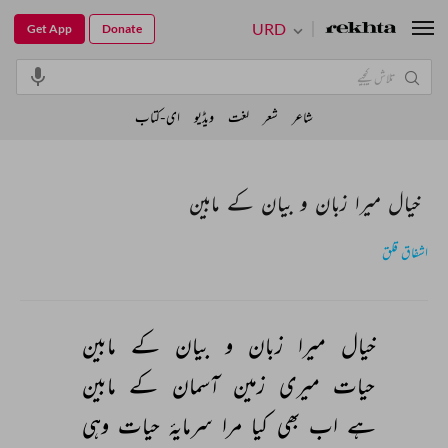
URD
Get App
Donate
شاعر
شعر
لغت
ویڈیو
ای-کتاب
خیال میرا زبان و بیان کے مابین
اشفاق قلق
خیال 
میرا 
زبان 
و 
بیان 
کے 
مابین 
حیات 
میری 
زمین 
آسمان 
کے 
مابین 
ہے 
اب 
بھی 
کیا 
مرا 
سرمایۂ 
حیات 
وہی 