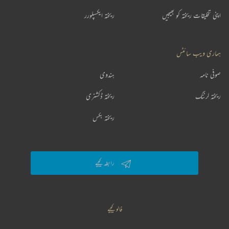
اپنی تخلیقات ریختہ کو بھیجیں
ریختہ ایکسپلورر
ہماری ویب سائٹس
صوفی نامہ
ہندوی
ریختہ لرننگ
ریختہ ڈکشنری
ریختہ بکس
رابطہ کیجیے
فالو کیجیے