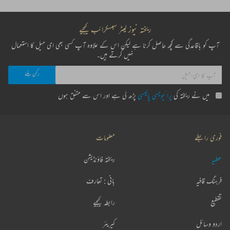
ریختہ نیوز لیٹر سبسکرائب کیجیے
آپ کو باقاعدگی سے کچھ حاصل کرنا ہے لیکن اس کے علاوہ آپ کسی بھی ای میل کا استعمال
نہیں کرتے ہیں۔
میں نے ریختہ کی
پرائیویسی پالیسی
پڑھ لی ہے اور اس سے متفق ہوں
فوری رابطے
معلومات
عطیہ
ریختہ فاؤنڈیشن
فرہنگ قافیہ
بانی : تعارف
تقطیع
رابطہ کیجیے
اردو وسائل
کیریئر