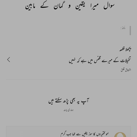
سوال 
میرا 
یقین 
و 
گمان 
کے 
مابین 
مأخذ :
پچھلا قطعہ
تخیلات کے میرے قفس میں ہے کہ نہیں
اشفاق قلق
آپ یہ بھی پڑھ سکتے ہیں
ہماری پسند
لہو فقیروں کا سوز یقیں سے تھا جب گرم