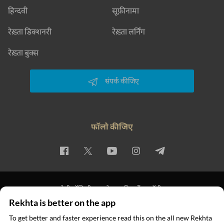
हिन्दवी
सूफ़ीनामा
रेख़्ता डिक्शनरी
रेख़्ता लर्निंग
रेख़्ता बुक्स
संपर्क कीजिए
फॉलो कीजिए
प्राइवेसी पॉलिसी
इस्तेमाल की शर्तें
कॉपीराइट
Rekhta is better on the app
© 2026 Rekhta™ Foundation. All rights reserved.
To get better and faster experience read this on the all new Rekhta