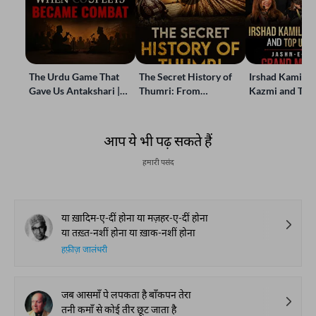
The Urdu Game That
The Secret History of
Irshad Kamil, B
Gave Us Antakshari |
Thumri: From
Kazmi and Top
Bait Bazi Explained
Lucknow’s Courts to
Poets Live at t
Global Stages
e-Rekhta Lond
Mushaira
आप ये भी पढ़ सकते हैं
हमारी पसंद
या ख़ादिम-ए-दीं होना या मज़हर-ए-दीं होना
या तख़्त-नशीं होना या ख़ाक-नशीं होना
हफ़ीज़ जालंधरी
जब आसमाँ पे लपकता है बाँकपन तेरा
तनी कमाँ से कोई तीर छूट जाता है