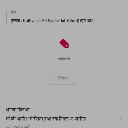
स्रोत :
पुस्तक
: Kulliyat-e-Ali Sardar Jafri(Vol-I) (पृष्ठ 382)
संबंधित टैग
ज़िंदगी
अगला क़ितआ
माँ की आग़ोश में हँसता हुआ इक तिफ़्ल-ए-जमील
अली सरदार जाफ़री