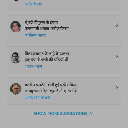
क़तील शिफ़ाई
यूँ नदी में ग़ुरूब के हंगाम
जगमगाती शफ़क़-फरोज़ किरन
जाँ निसार अख़्तर
किस क़यामत के लम्हे थे 'अख़्तर'
हाए क्या बे-कसी की घड़ियाँ थीं
अख़्तर अंसारी
कभी न पलटेगी बीती हुई घड़ी लेकिन
तसव्वुरात से दिल ख़ुश हैं नौ-ए-इंसाँ के
अहमद नदीम क़ासमी
SHOW MORE SUGGESTIONS