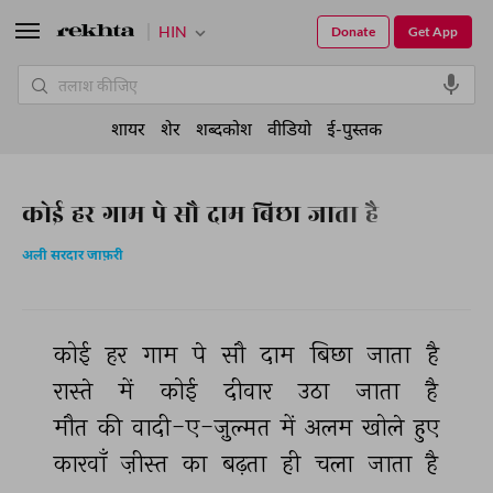
HIN
Donate
Get App
शायर
शेर
शब्दकोश
वीडियो
ई-पुस्तक
कोई हर गाम पे सौ दाम बिछा जाता है
अली सरदार जाफ़री
कोई 
हर 
गाम 
पे 
सौ 
दाम 
बिछा 
जाता 
है 
रास्ते 
में 
कोई 
दीवार 
उठा 
जाता 
है 
मौत 
की 
वादी-ए-ज़ुल्मत 
में 
अलम 
खोले 
हुए 
कारवाँ 
ज़ीस्त 
का 
बढ़ता 
ही 
चला 
जाता 
है 