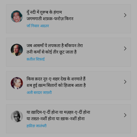
Global Stages
e-Rekhta Lond
Mushaira
आप ये भी पढ़ सकते हैं
हमारी पसंद
यूँ नदी में ग़ुरूब के हंगाम
जगमगाती शफ़क़-फरोज़ किरन
जाँ निसार अख़्तर
जब आसमाँ पे लपकता है बाँकपन तेरा
तनी कमाँ से कोई तीर छूट जाता है
क़तील शिफ़ाई
किस क़दर नूर-ए-सहर देख के शरमाते हैं
शब हुई ख़त्म सितारों को हिजाब आता है
अली सरदार जाफ़री