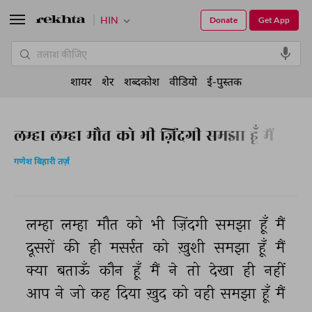
HIN
Donate
Get App
शायर
शेर
शब्दकोश
वीडियो
ई-पुस्तक
लम्हा लम्हा मौत को भी ज़िंदगी समझा हूँ मैं
गणेश बिहारी तर्ज़
लम्हा 
लम्हा 
मौत 
को 
भी 
ज़िंदगी 
समझा 
हूँ 
मैं 
दूसरों 
की 
ही 
मसर्रत 
को 
ख़ुशी 
समझा 
हूँ 
मैं 
क्या 
बताऊँ 
कौन 
हूँ 
मैं 
ने 
तो 
देखा 
ही 
नहीं 
आप 
ने 
जो 
कह 
दिया 
ख़ुद 
को 
वही 
समझा 
हूँ 
मैं 