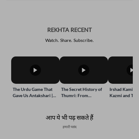
REKHTA RECENT
Watch. Share. Subscribe.
The Urdu Game That
The Secret History of
Irshad Kamil, B
Gave Us Antakshari |
Thumri: From
Kazmi and Top
Bait Bazi Explained
Lucknow’s Courts to
Poets Live at t