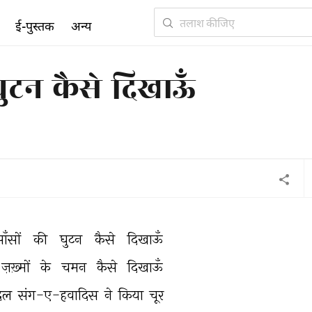
ई-पुस्तक
अन्य
घुटन कैसे दिखाऊँ
ाँसों 
की 
घुटन 
कैसे 
दिखाऊँ 
ज़ख़्मों 
के 
चमन 
कैसे 
दिखाऊँ 
िल 
संग-ए-हवादिस 
ने 
किया 
चूर 