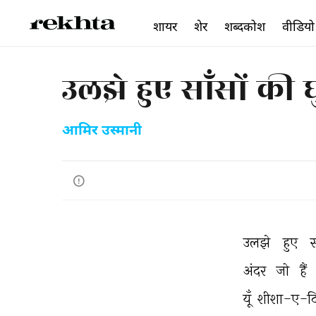
शायर
शेर
शब्दकोश
वीडियो
उलझे हुए साँसों की 
आमिर उस्मानी
उलझे 
हुए 
स
अंदर 
जो 
हैं 
यूँ 
शीशा-ए-द