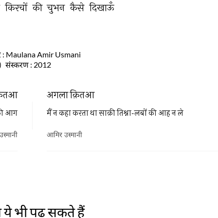
ै 
किरचों 
की 
चुभन 
कैसे 
दिखाऊँ 
र
: Maulana Amir Usmani
)
संस्करण
: 2012
़ितआ
अगला क़ितआ
 की आग
मैं न कहा करता था साक़ी तिश्ना-लबों की आह न ले
स्मानी
आमिर उस्मानी
ये भी पढ़ सकते हैं