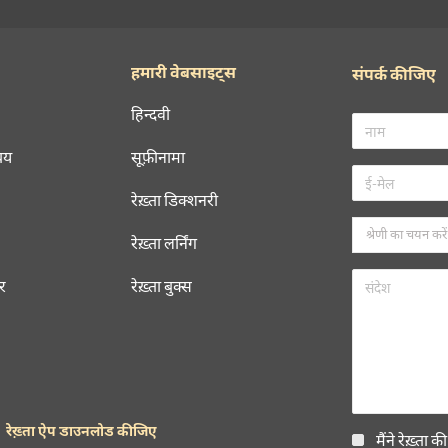
हमारी वेबसाइट्स
संपर्क कीजिए
हिन्दवी
चय
सूफ़ीनामा
रेख़्ता डिक्शनरी
रेख़्ता लर्निंग
रर
रेख़्ता बुक्स
रेख़्ता ऐप डाउनलोड कीजिए
मैंने रेख़्ता क