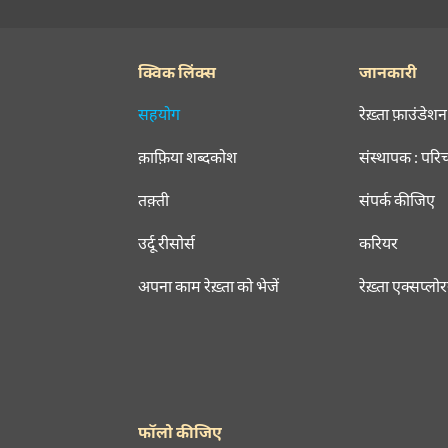
क्विक लिंक्स
जानकारी
सहयोग
रेख़्ता फ़ाउंडेशन
क़ाफ़िया शब्दकोश
संस्थापक : परि
तक़्ती
संपर्क कीजिए
उर्दू रीसोर्स
करियर
अपना काम रेख़्ता को भेजें
रेख़्ता एक्सप्लो
फॉलो कीजिए