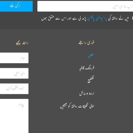
میں نے ریختہ کی
پرائیویسی پالیسی
پڑھ لی ہے اور اس سے متفق ہوں
فوری رابطے
رابطہ کیجیے
عطیہ
فرہنگ قافیہ
تقطیع
اردو وسائل
اپنی تخلیقات ریختہ کو بھیجیں