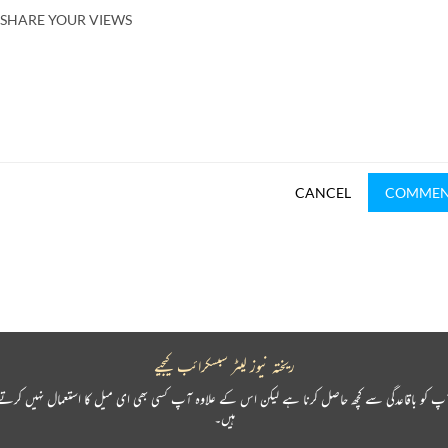
SHARE YOUR VIEWS
CANCEL
COMME
ریختہ نیوز لیٹر سبسکرائب کیجیے
پ کو باقاعدگی سے کچھ حاصل کرنا ہے لیکن اس کے علاوہ آپ کسی بھی ای میل کا استعمال نہیں کرتے
ہیں۔