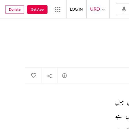
URD
LOG IN
Donate
Get App
 
ہوں 
ں 
ہے 