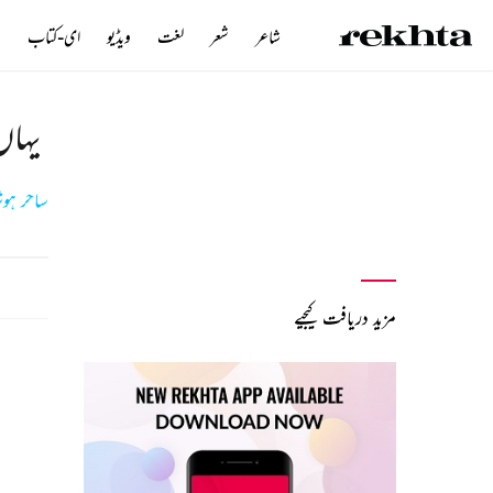
شاعر
شعر
لغت
ویڈیو
ای-کتاب
ن
یہاں 
ساحر ہوش
مزید دریافت کیجیے