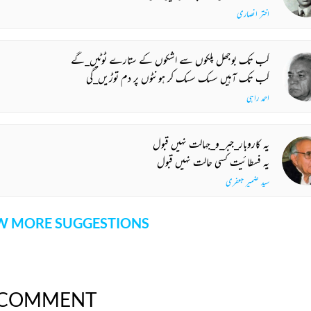
اختر انصاری
کب تک بوجھل پلکوں سے اشکوں کے ستارے ٹوٹیں_گے
کب تک آہیں سسک سسک کر ہونٹوں پر دم توڑیں_گی
احمد راہی
یہ کاروبار_جبر_و_جہالت نہیں قبول
یہ فسطائیت کسی حالت نہیں قبول
سید ضمیر جعفری
 MORE SUGGESTIONS
COMMENT