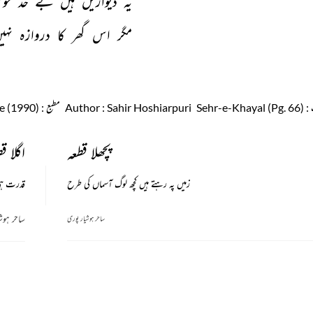
یہ 
دیواریں 
ہیں 
بے 
حد 
خو
مگر 
اس 
گھر 
کا 
دروازہ 
نہی
: Sehr-e-Khayal (Pg. 66)
: Sahir Hoshiarpuri
Author
مطبع
: Modern Publishing House (1990)
پچھلا قطعہ
اگلا ق
زمیں پہ رہتے ہیں کچھ لوگ آسماں کی طرح
قدرت ہی 
ساحر ہوش
ساحر ہوشیار پوری