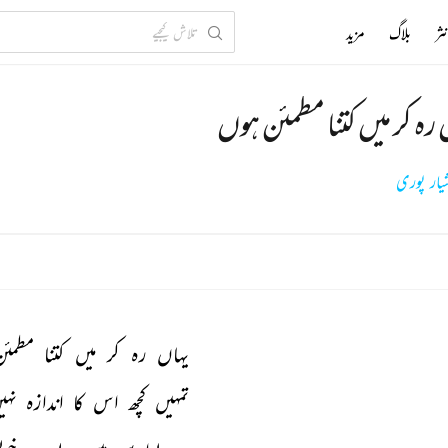
ثر
بلاگ
مزید
رہ کر میں کتنا مطمئن ہوں
یار پوری
یہاں 
رہ 
کر 
میں 
کتنا 
مطمئن
تمہیں 
کچھ 
اس 
کا 
اندازہ 
نہی