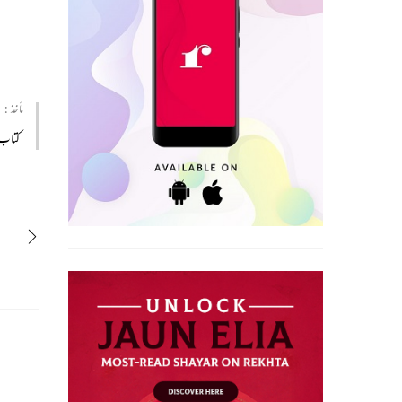
مأخذ :
کتاب