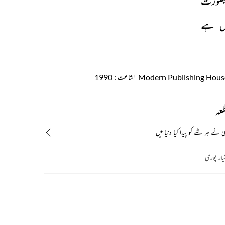
بصورت 
ں 
ہے 
اشاعت
: 1990
طعہ
نے ہر شے کو پیدا کیا دنیا میں
یار پوری