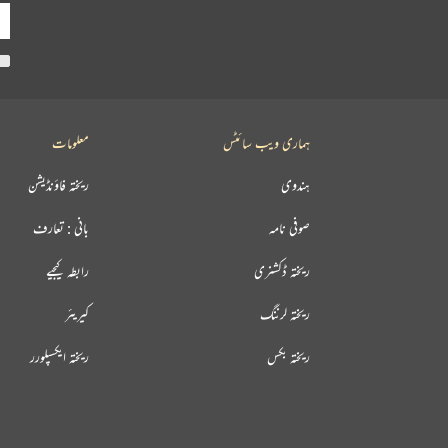
ہماری ویب سائٹس
معلومات
ہندوی
ریختہ فاؤنڈیشن
صوفی نامہ
بانی : تعارف
ریختہ ڈکشنری
رابطہ کیجیے
ریختہ لرننگ
کیریئر
ریختہ بکس
ریختہ ایکسپلورر