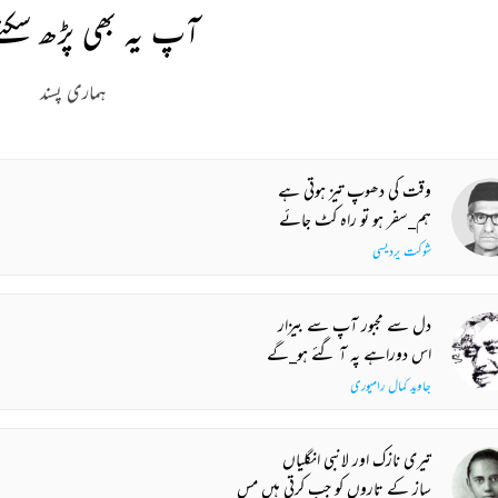
آپ یہ بھی پڑھ سکتے
ہماری پسند
وقت کی دھوپ تیز ہوتی ہے
ہم_سفر ہو تو راہ کٹ جائے
شوکت پردیسی
دل سے مجبور آپ سے بیزار
اس دوراہے پہ آ گئے ہو_گے
جاوید کمال رامپوری
تیری نازک اور لانبی انگلیاں
ساز کے تاروں کو جب کرتی ہیں مس