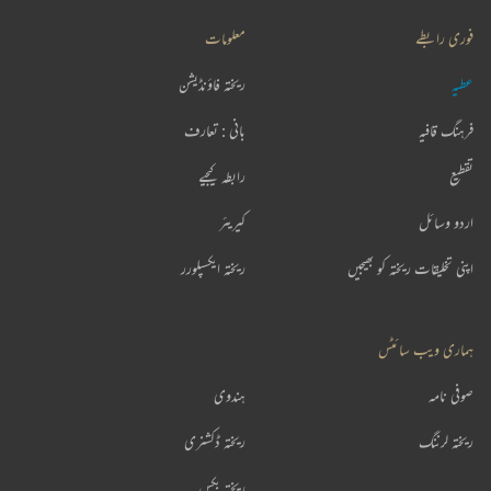
فوری رابطے
معلومات
عطیہ
ریختہ فاؤنڈیشن
فرہنگ قافیہ
بانی : تعارف
تقطیع
رابطہ کیجیے
اردو وسائل
کیریئر
اپنی تخلیقات ریختہ کو بھیجیں
ریختہ ایکسپلورر
ہماری ویب سائٹس
صوفی نامہ
ہندوی
ریختہ لرننگ
ریختہ ڈکشنری
ریختہ بکس