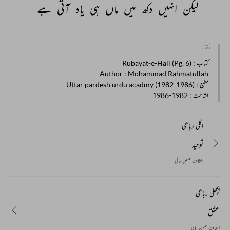
لیکن 
انہیں 
دکھ 
میں 
ماں 
ہی 
یاد 
آتی 
ہے 
مأخذ :
کتاب
: Rubayat-e-Hali (Pg. 6)
Author
: Mohammad Rahmatullah
مطبع
: Uttar pardesh urdu acadmy (1982-1986)
اشاعت
: 1982-1986
اگلی رباعی
توحید
الطاف حسین حالی
پچھلی رباعی
عشق
الطاف حسین حالی