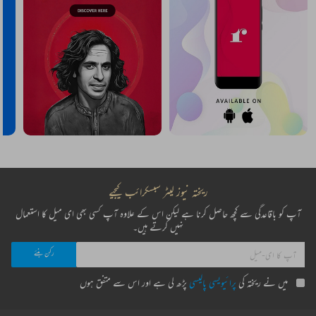
ریختہ نیوز لیٹر سبسکرائب کیجیے
آپ کو باقاعدگی سے کچھ حاصل کرنا ہے لیکن اس کے علاوہ آپ کسی بھی ای میل کا استعمال
نہیں کرتے ہیں۔
میں نے ریختہ کی
پرائیویسی پالیسی
پڑھ لی ہے اور اس سے متفق ہوں