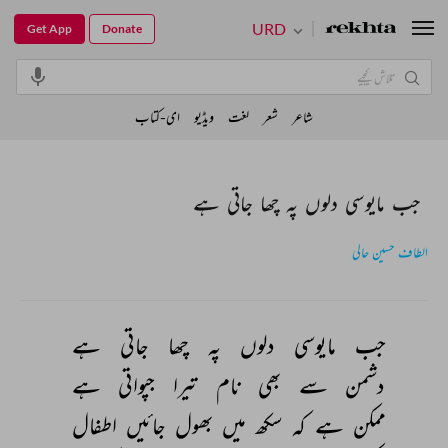
URD
Get App
Donate
شاعر
شعر
لغت
ویڈیو
ای-کتاب
جب مایوسی دلوں پہ چھا جاتی ہے
الطاف حسین حالی
جب 
مایوسی 
دلوں 
پہ 
چھا 
جاتی 
ہے 
دشمن 
سے 
بھی 
نام 
تیرا 
جپواتی 
ہے 
ممکن 
ہے 
کہ 
سکھ 
میں 
بھول 
جائیں 
اطفال 