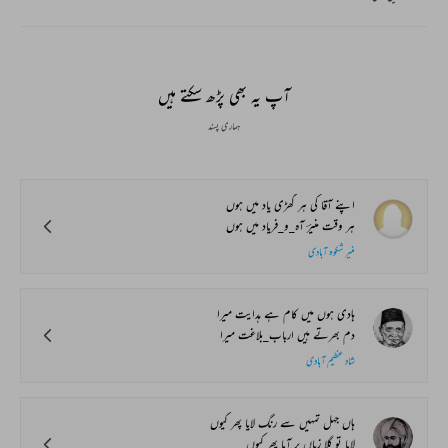
آپ یہ بھی پڑھ سکتے ہیں
ہماری پسند
اپنے آقا کی ہر گھڑی یاد میں ہوں
ہر وقت منیرؔ آہ_و_فریاد میں ہوں
منیر شکوہ آبادی
ہادی ہوں میں کام ہے ہدایت میرا
دم بھرتے ہیں ارباب_بلاغت میرا
شاد عظیم آبادی
ہاں جہل تمہیں سے رنگ لایا پھر کیوں
لایا تو گلا زباں پر آیا پھر کیوں