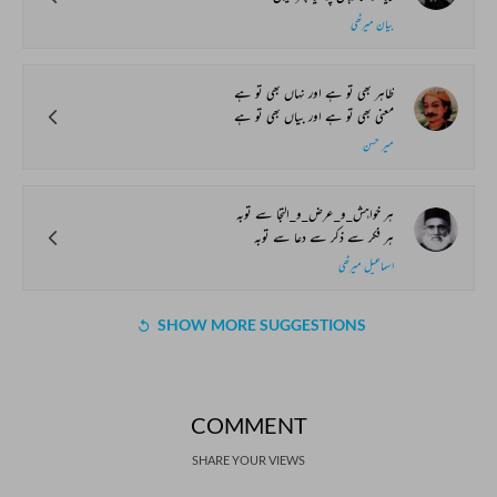
بیان میرٹھی
ظاہر بھی تو ہے اور نہاں بھی تو ہے
معنی بھی تو ہے اور بیاں بھی تو ہے
میر حسن
ہر خواہش_و_عرض_و_التجا سے توبہ
ہر فکر سے ذکر سے دعا سے توبہ
اسماعیل میرٹھی
SHOW MORE SUGGESTIONS
COMMENT
SHARE YOUR VIEWS