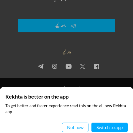
رابطہ کیجیے
فالو کیجیے
پرائیویسی پالیسی
استعمال کی شرائط
جملہ حقوق
Rekhta is better on the app
© 2026 Rekhta™ Foundation. All rights reserved.
To get better and faster experience read this on the all new Rekhta
ایپ میں
app
پڑھیے
Not now
Switch to app