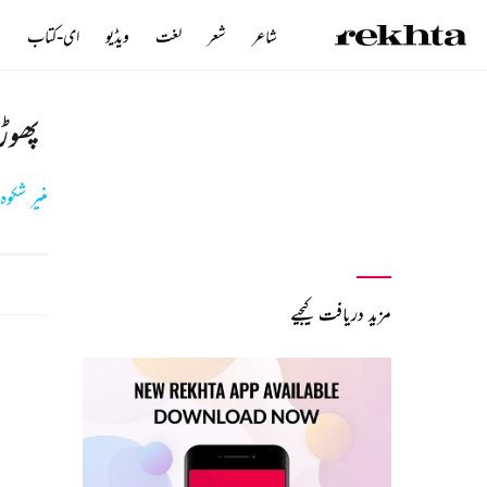
شاعر
شعر
لغت
ویڈیو
ای-کتاب
ن
پھوڑ
منیر شکو
مزید دریافت کیجیے