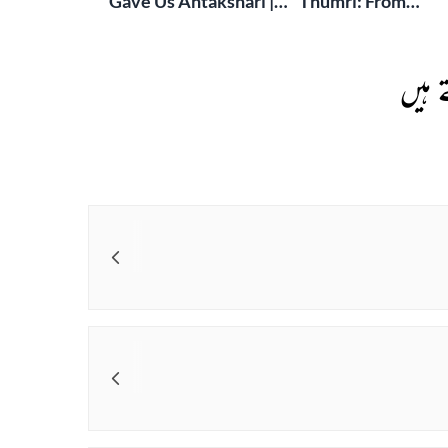
Gave Us Antakshari |
Thumri: From
Bait Bazi Explained
Lucknow’s Courts 
Global Stages
 ہیں