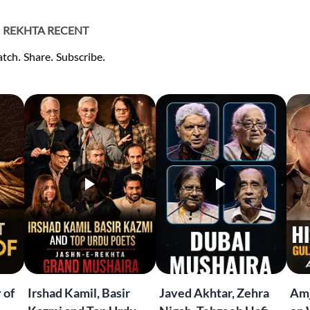
REKHTA RECENT
tch. Share. Subscribe.
 of
Irshad Kamil, Basir
Javed Akhtar, Zehra
Amj