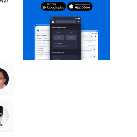
Waris, Poetry and a
e in Words | Rekhta
aru