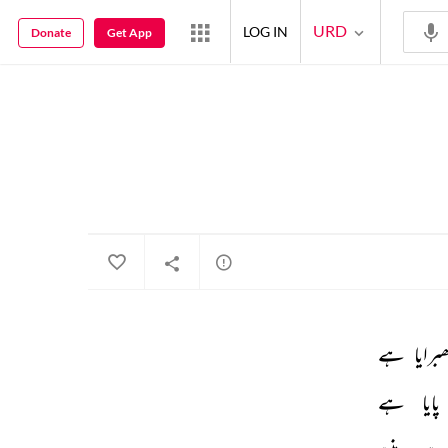
URD
LOG IN
Donate
Get App
ھبرایا 
ہے 
پایا 
ہے 