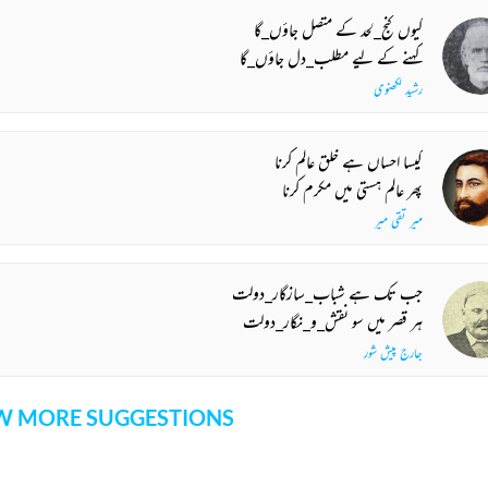
کیوں کنج_لحد کے متصل جاؤں_گا
کہنے کے لیے مطلب_دل جاؤں_گا
رشید لکھنوی
کیسا احساں ہے خلق عالم کرنا
پھر عالم ہستی میں مکرم کرنا
میر تقی میر
جب تک ہے شباب_سازگار_دولت
ہر قصر میں سو نقش_و_نگار_دولت
جارج پیش شور
 MORE SUGGESTIONS