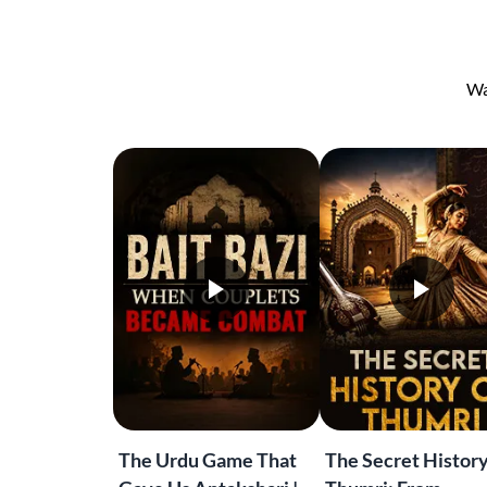
Wa
The Urdu Game That
The Secret History