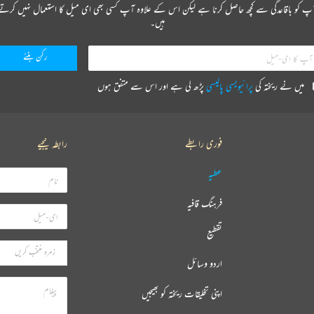
پ کو باقاعدگی سے کچھ حاصل کرنا ہے لیکن اس کے علاوہ آپ کسی بھی ای میل کا استعمال نہیں کرتے
ہیں۔
میں نے ریختہ کی
پرائیویسی پالیسی
پڑھ لی ہے اور اس سے متفق ہوں
فوری رابطے
رابطہ کیجیے
عطیہ
فرہنگ قافیہ
تقطیع
اردو وسائل
اپنی تخلیقات ریختہ کو بھیجیں