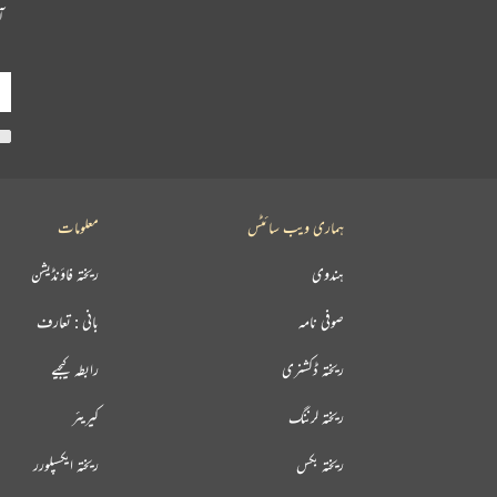
آ
ہماری ویب سائٹس
معلومات
ہندوی
ریختہ فاؤنڈیشن
صوفی نامہ
بانی : تعارف
ریختہ ڈکشنری
رابطہ کیجیے
ریختہ لرننگ
کیریئر
ریختہ بکس
ریختہ ایکسپلورر