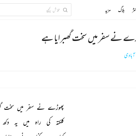
ثر
بلاگ
مزید
ے نے سفر میں سخت گھبرایا ہے
ہ آبادی
پھوڑے 
نے 
سفر 
میں 
سخت 
گ
کلکتہ 
کی 
راہ 
میں 
یہ 
دکھ 