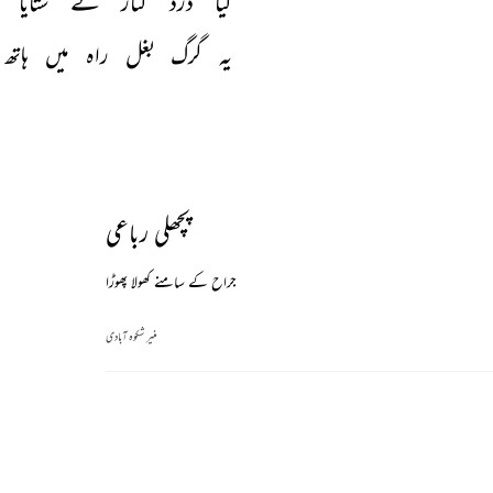
کیا 
درد 
کنار 
نے 
ستایا 
یہ 
گرگ 
بغل 
راہ 
میں 
ہاتھ 
پچھلی رباعی
جراح کے سامنے کھولا پھوڑا
منیر شکوہ آبادی