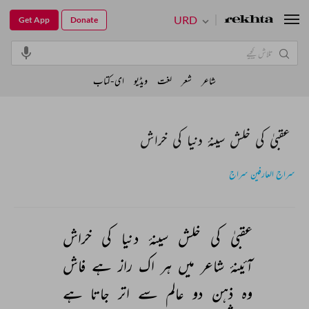
URD
Get App
Donate
شاعر
شعر
لغت
ویڈیو
ای-کتاب
عقبیٰ کی خلش سینۂ دنیا کی خراش
سراج العارفین سراج
عقبیٰ 
کی 
خلش 
سینۂ 
دنیا 
کی 
خراش 
آئینۂ 
شاعر 
میں 
ہر 
اک 
راز 
ہے 
فاش 
وہ 
ذہن 
دو 
عالم 
سے 
اتر 
جاتا 
ہے 