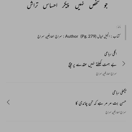
جو 
شخص 
نہیں 
پیکر 
احساس 
تراش 
مأخذ :
کتاب
: انجیل خیال (Pg. 279)
Author
: سراج العارفین سراج
اگلی رباعی
بے ہمت کھلتے نہیں عقدے پر پیچ
سراج العارفین سراج
پچھلی رباعی
حسن بت مر مر ہے کہ تن چاندی کا
سراج العارفین سراج