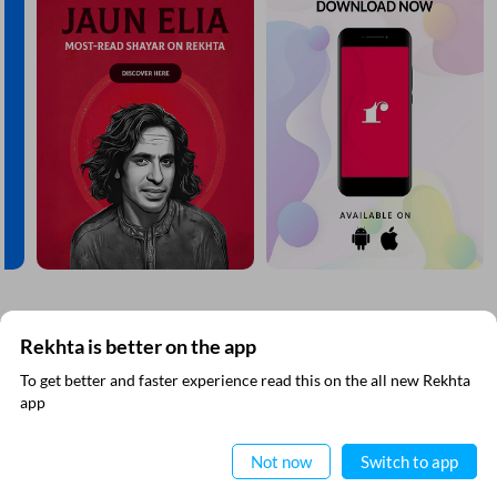
Rekhta is better on the app
ریختہ نیوز لیٹر سبسکرائب کیجیے
To get better and faster experience read this on the all new Rekhta
آپ کو باقاعدگی سے کچھ حاصل کرنا ہے لیکن اس کے علاوہ آپ کسی بھی ای میل کا استعمال
ایپ میں
app
نہیں کرتے ہیں۔
پڑھیے
Not now
Switch to app