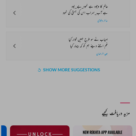
عالم کا وجود ہے نمود_بے_بود
ہے آب_سراب اس کی ہستی کی نمود
ساحر دہلوی
احباب نے سو طرح ہمیں خوار کیا
غم اتنے دیئے ہم کو کہ بیمار کیا
عبید الرحمان
SHOW MORE SUGGESTIONS
مزید دریافت کیجیے