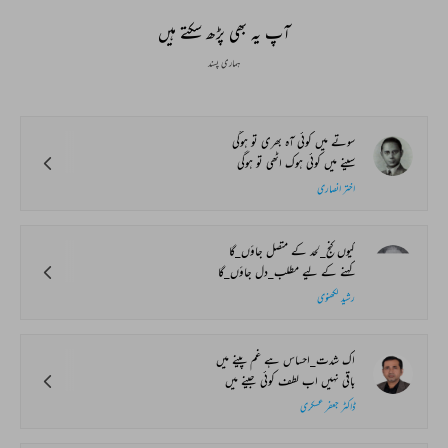
آپ یہ بھی پڑھ سکتے ہیں
ہماری پسند
سوتے میں کوئی آہ بھری تو ہوگی
سینے میں کوئی ہوک اٹھی تو ہوگی
اختر انصاری
کیوں کنج_لحد کے متصل جاؤں_گا
کہنے کے لیے مطلب_دل جاؤں_گا
رشید لکھنوی
اک شدت_احساس ہے غم پینے میں
باقی نہیں اب لطف کوئی جینے میں
ڈاکٹر جعفر عسکری