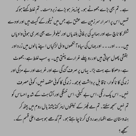
ہے۔ 
تم 
بھی 
بڑے 
جھوٹے 
ہو۔ 
پوزیئر 
ہو 
بڑے 
زبردست۔ 
تم 
غلط 
کہتے 
ہو 
کہ 
تمہیں 
اس 
پر 
اسرار 
سرزمین 
سے 
عشق 
ہے 
جس 
میں 
ٹیگور 
کے 
گیت 
ہیں 
اور 
اودے 
شنکر 
کا 
ناچ 
ہے 
اور 
ہمالیہ 
کی 
برفانی 
بلندیاں 
اور 
نیلوفر 
سے 
بھی 
بھری 
ہوئی 
وادیاں 
ہیں۔۔۔ 
اور۔۔۔ 
اور 
جہاں 
کی 
سیاہ 
آنکھوں 
والی 
لڑکیاں 
اپنے 
بالوں 
میں 
زرد 
اور 
بنفشی 
پھول 
سجاتی 
ہیں 
اور 
رو 
پہلے 
غرارے 
پہنتی 
ہیں۔ 
یہ 
سب 
غلط 
ہے، 
جھوٹ 
ہے، 
دھوکا 
ہے 
بہت 
بڑا۔ 
یہاں 
پر 
صرف 
گندگی 
ہے 
اور 
غربت 
اور 
بے 
مزگی 
اور 
زندگی 
کا 
ناگوار، 
ناقابلِ 
برداشت 
بوجھ۔ 
زندگی 
کا 
کوئی 
مقصد 
نہیں، 
کوئی 
مصرف 
نہیں۔ 
اس 
یک 
رنگی، 
اس 
بے 
کیفی، 
اس 
خستگی 
اور 
اکتاہٹ 
کے 
شدید 
احساس 
کو 
تم 
نہیں 
سمجھ 
سکتے۔ 
تم 
مے 
فیئر 
کے 
نیلگوں 
ایئر 
کنڈیشنڈ 
بال 
روم 
میں 
بیٹھ 
کر 
ہندوستان 
سے 
اظہارِ 
ہمدردی 
کرنا 
چاہتے 
ہو۔ 
تم 
گدھے 
ہو 
بہت 
اعلیٰ 
قسم 
کے۔ 
سمجھے؟ 