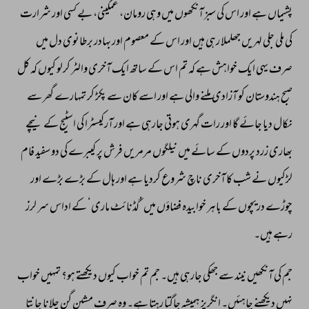
پشیماں 
ہے 
اور 
اس 
کی 
سبز 
آنکھوں 
میں 
وہی 
رومان، 
غمگینی، 
بے 
کسی 
اور 
شرارت 
کی 
ملی 
جلی 
لہریں 
جھلملا 
رہی 
ہیں 
اور 
اس 
کے 
معصوم 
اور 
بہادر 
برطانوی 
دل 
میں 
صرف 
یہی 
ایک 
خواہش 
ہے 
کہ 
تم 
اس 
کے 
ساتھ 
ایک 
آخری 
والٹر 
کرلو 
کیوں 
کہ 
کل 
صبح 
ہندوستان 
کو 
آزادی 
ملنے 
والی 
ہے 
اور 
اسے 
کان 
سے 
پکڑ 
کر 
تمہارے 
گھر 
سے 
نکال 
دیا 
جائے 
گا 
اور 
رات 
گہری 
ہوتی 
جارہی 
ہے 
اور 
آرکیسٹرا 
کی 
اسٹیج 
کے 
نیچے 
بھاری 
زرد 
پردوں 
کے 
سائے 
میں 
نیلگوں 
مرمریں 
فرش 
پر 
کیبرے 
کی 
دو 
سفید 
فام 
لڑکیوں 
نے 
شب 
کا 
آخری 
ناچ 
شروع 
کردیا 
ہے 
اور 
ہال 
کے 
بڑے 
بڑے 
اور 
چوڑے 
دریچوں 
کے 
باہر 
خوابیدہ 
فضاؤں 
میں 
’گڈنائٹ 
ماری‘ 
کے 
اداس 
سر 
لرز 
رہے 
ہیں۔ 
جم 
کی 
آنکھیں 
نیند 
سے 
جھکی 
جارہی 
ہیں۔ 
جم 
تم 
خواب 
کیوں 
دیکھتے 
ہو؟ 
تمہیں 
خواب 
نہیں 
دیکھنے 
چاہئیں۔ 
انگریز 
ہمیشہ 
جاگتا 
رہتا 
ہے۔ 
وہ 
صرف 
مشین 
گن 
چلانا 
جانتا 