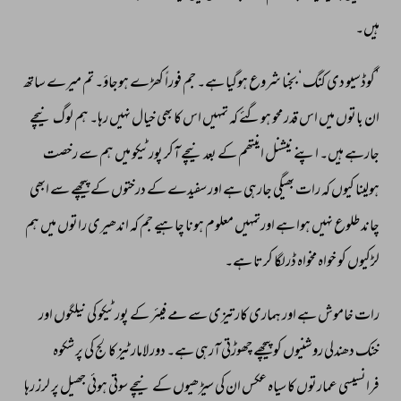
ہیں۔ 
’گوڈسیو 
دی 
کنگ‘ 
بجنا 
شروع 
ہوگیا 
ہے۔ 
جم 
فوراً 
کھڑے 
ہوجاؤ۔ 
تم 
میرے 
ساتھ 
ان 
باتوں 
میں 
اس 
قدر 
محو 
ہوگئے 
کہ 
تمہیں 
اس 
کا 
بھی 
خیال 
نہیں 
رہا۔ 
ہم 
لوگ 
نیچے 
جارہے 
ہیں۔ 
اپنے 
نیشنل 
اینتھم 
کے 
بعدنیچے 
آکر 
پورٹیکو 
میں 
ہم 
سے 
رخصت 
ہولینا 
کیوں 
کہ 
رات 
بھیگی 
جارہی 
ہے 
اور 
سفیدے 
کے 
درختوں 
کے 
پیچھے 
سے 
ابھی 
چاند 
طلوع 
نہیں 
ہوا 
ہے 
اورتمہیں 
معلوم 
ہونا 
چاہیے 
جم 
کہ 
اندھیری 
راتوں 
میں 
ہم 
لڑکیوں 
کو 
خواہ 
مخواہ 
ڈرلگا 
کرتا 
ہے۔ 
رات 
خاموش 
ہے 
اور 
ہماری 
کار 
تیزی 
سے 
مے 
فیئر 
کے 
پورٹیکو 
کی 
نیلگوں 
اور 
خنک 
دھندلی 
روشنیوں 
کو 
پیچھے 
چھوڑتی 
آرہی 
ہے۔ 
دور 
لامارٹیز 
کالج 
کی 
پر 
شکوہ 
فرانسیسی 
عمارتوں 
کا 
سیاہ 
عکس 
ان 
کی 
سیڑھیوں 
کے 
نیچے 
سوتی 
ہوئی 
جھیل 
پر 
لرز 
رہا 