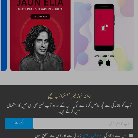
ریختہ نیوز لیٹر سبسکرائب کیجیے
آپ کو باقاعدگی سے کچھ حاصل کرنا ہے لیکن اس کے علاوہ آپ کسی بھی ای میل کا استعمال
نہیں کرتے ہیں۔
میں نے ریختہ کی
پرائیویسی پالیسی
پڑھ لی ہے اور اس سے متفق ہوں