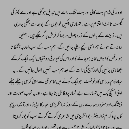
اودھ 
کی 
شام 
بہت 
کالی 
اور 
بہت 
خنک 
رات 
میں 
تبدیل 
ہوگئی 
ہے 
اور 
مے 
فیئر 
کی 
گیسٹ 
نائٹ 
اختتام 
پر 
ہے۔ 
تمہاری 
پلکیں 
خوابوں 
کے 
بوجھ 
سے 
جھکی 
جارہی 
ہیں۔ 
زینت 
کے 
بالوں 
کے 
زرد 
پھول 
مرجھا 
کر 
فرش 
پر 
گر 
چکے 
ہیں۔ 
جنہیں 
روندتے 
ہوئے 
ہم 
ابھی 
نیچے 
چلے 
جائیں 
گے، 
ہم 
سب 
کے 
سب 
اور 
یہ 
جگمگاتا 
ہوا 
رقص 
کا 
ایوان 
خالی 
ہوجائے 
گا 
اور 
اس 
کی 
تیز 
برقی 
روشنیاں 
ایک 
ایک 
کر 
کے 
بجھادی 
جائیں 
گی 
اور 
آج 
کی 
رات 
کے 
بعد 
ہم 
سب 
تمہیں 
بھول 
جائیں 
گے۔ 
یہ 
سیاہ 
فام 
مدراسی 
کارٹونسٹ، 
جو 
ایک 
کونے 
میں 
خاموشی 
سے 
اپنی 
کرسی 
پر 
بیٹھے 
بیٹھے 
اپنی 
اسکیچ 
بک 
میں 
تمہارے 
بے 
شمار 
پروفائل 
بنا 
چکا 
ہے، 
اور 
یہ 
خوب 
صورت 
اور 
ڈیشنگ 
اور 
مغرور 
ہمارے 
ہاں 
کے 
روزانہ 
انگریزی 
اخبار 
کا 
ایڈیٹر، 
اور 
آنند، 
ریڈیو 
کا 
یہ 
پروگرام 
ڈائریکٹر، 
جو 
انگریزی 
میں 
شاعری 
کرتے 
کرتے 
سب 
کو 
بور 
کردیتا 
ہے 
اور 
اوما 
جو 
ایڈی 
لیمار 
کی 
طرح 
حسین 
ہے 
اور 
تمہیں 
پورن 
برھما 
کا 
فلسفہ 