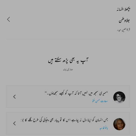
پچھلا افسانہ
جلاوطن
قرۃالعین حیدر
آپ یہ بھی پڑھ سکتے ہیں
ہماری پسند
’’میری سمجھ میں نہیں آتا کہ آپ کو کیسے سمجھاؤں۔‘‘
سعادت حسن منٹو
جس انسان کو اپنا دل نہ چاہے اس کا تو پیار بھی پنجالی کی طرح گلے کا بوجھ بن جاتا ہے۔ لاکھ جی کو منائو وہ محبت کا جواب محبت سے دے ہی نہیں سکتا۔ نصرت بھی اپنے چاہنے والوں کے سینے کا بوجھ، گلے کا پھندا اور ضمیر کی کڑکی رہی۔ اس کے چاہنے والے سیاحوں کی طرح آتے اور پھر وقت بیتنے پر اپنے اپنے دیس لوٹ جاتے۔ پرانی پیالیوں جیسی سوغاتیں ٹوٹی پھوٹی یادیں بھی عموماً ان کے پاس نہ ہوتیں۔
بانو قدسیہ