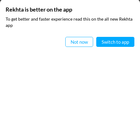
Rekhta is better on the app
ریختہ بکس
To get better and faster experience read this on the all new Rekhta
ایپ میں
app
پڑھیے
رابطہ کیجیے
Not now
Switch to app
فالو کیجیے
پرائیویسی پالیسی
استعمال کی شرائط
جملہ حقوق
© 2026 Rekhta™ Foundation. All rights reserved.