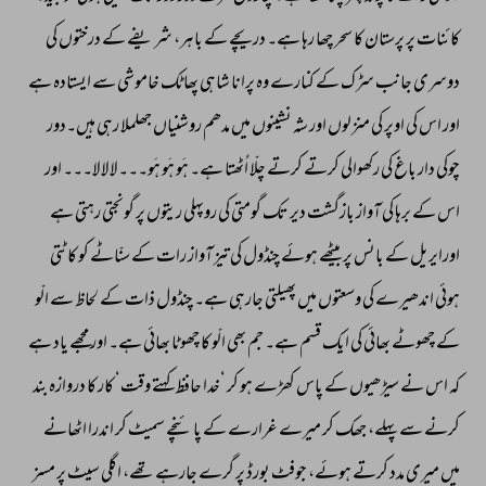
کائنات 
پر 
پرستان 
کا 
سحر 
چھا 
رہا 
ہے۔ 
دریچے 
کے 
باہر، 
شریفے 
کے 
درختوں 
کی 
دوسری 
جانب 
سڑک 
کے 
کنارے 
وہ 
پرانا 
شاہی 
پھاٹک 
خاموشی 
سے 
ایستادہ 
ہے 
اور 
اس 
کی 
اوپر 
کی 
منزلوں 
اور 
شہ 
نشینوں 
میں 
مدھم 
روشنیاں 
جھلملا 
رہی 
ہیں۔دور 
چوکی 
دار 
باغ 
کی 
رکھوالی 
کرتے 
کرتے 
چلّا 
اُٹھتا 
ہے۔ 
ہَو 
ہَو 
ہَو۔۔۔ 
لا 
لا 
لا۔۔۔ 
اور 
اس 
کے 
برہا 
کی 
آواز 
بازگشت 
دیر 
تک 
گومتی 
کی 
روپہلی 
ریتوں 
پر 
گونجتی 
رہتی 
ہے 
اورایریل 
کے 
بانس 
پر 
بیٹھے 
ہوئے 
چنڈول 
کی 
تیز 
آواز 
رات 
کے 
سنّاٹے 
کو 
کاٹتی 
ہوئی 
اندھیرے 
کی 
وسعتوں 
میں 
پھیلتی 
جارہی 
ہے۔ 
چنڈول 
ذات 
کے 
لحاظ 
سے 
الّو 
کے 
چھوٹے 
بھائی 
کی 
ایک 
قسم 
ہے۔ 
جم 
بھی 
الّو 
کا 
چھوٹا 
بھائی 
ہے۔ 
اور 
مجھے 
یاد 
ہے 
کہ 
اس 
نے 
سیڑھیوں 
کے 
پاس 
کھڑے 
ہو 
کر 
‘خدا 
حافظ 
کہتے 
وقت‘ 
کار 
کا 
دروازہ 
بند 
کرنے 
سے 
پہلے، 
جھک 
کر 
میرے 
غرارے 
کے 
پائنچے 
سمیٹ 
کر 
اندرا 
اٹھانے 
میں 
میری 
مدد 
کرتے 
ہوئے، 
جوفٹ 
بورڈ 
پر 
گرے 
جارہے 
تھے، 
اگلی 
سیٹ 
پر 
مسز 