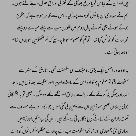
ہیں 
اور 
ان 
کے 
لباس 
گویا 
مرقع 
چغتائی 
کے 
نقرئی 
اوراق 
کھول 
دیئے 
گئے 
ہوں۔ 
ہم 
نے 
تمہاری 
ان 
باتوں 
کو 
بہت 
پسند 
کیا۔ 
اس 
سے 
ظاہر 
ہوتا 
ہے 
کہ 
انگریز 
ہوتے 
ہوئے 
بھی 
تم 
نے 
بال 
روم 
میں 
فلور 
پر 
سب 
سے 
پہلے 
میرے 
رو 
پہلے 
غرارے 
کو 
نوٹس 
کیا 
تھا۔ 
تو 
تم 
کو 
معلوم 
ہونا 
چاہیے 
کہ 
تم 
لکھنؤ 
میں 
ہو 
جہاں 
شامِ 
اودھ 
ہوتی 
ہے۔ 
یہ 
اودھ 
در 
اصل 
ایک 
بڑی 
رومینٹک 
سی 
سلطنت 
تھی۔ 
تاریخ 
کے 
سنہرے 
صفحات 
پلٹو 
تو 
معلوم 
ہوگا 
اور 
اس 
کے 
بادشاہ 
اوپیرا 
اور 
سنگیت 
سبھاؤں 
میں 
راجہ 
اندر 
اور 
جوگی 
بنا 
کرتے 
تھے۔ 
بڑے 
نالائق 
اور 
نکمّے 
تھے 
وہ 
لوگ۔ 
جبھی 
تو 
یہ 
جگمگاتی 
ہوئی 
پرستان 
جیسی 
سرزمین 
ان 
سے 
چھین 
لی 
گئی 
اور 
یہ 
جو 
بکا 
ر 
اور 
بے 
مصرف 
سے 
تعلقہ 
داران 
کے 
زمانے 
کی 
یاد 
گار 
باقی 
رہ 
گئے 
ہیں۔ 
ان 
کی 
ریاستیں 
اور 
زمینیں 
ہماری 
نئی 
جمہوری 
اور 
نمائندہ 
حکومت 
اب 
بے 
چارے 
مظلوم 
کسانوں 
کو 
دے 