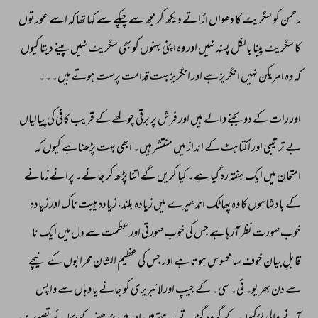
رحمن 
کو 
سگریٹ 
کا 
دھواں 
اڑاتے 
دیکھ 
کر 
مجھ 
سے 
چپکے 
سے 
کہا 
تھا 
کہ 
اسے 
عورتوں 
کا 
سگریٹ 
پینا 
بالکل 
پسند 
نہیں 
اور 
وہ 
اپنی 
بہنوں 
کو 
بھی 
سگریٹ 
نہیں 
پینے 
دیتا 
کیوں 
کہ 
وہ 
امریکن 
نہیں 
انگریز 
ہے 
اور 
انگریز 
بہت 
قدامت 
پرست 
ہوتے 
ہیں۔۔۔ 
اور 
رات 
کے 
دو 
بجنے 
والے 
ہیں 
اور 
فرش 
پر 
برقی 
چولھے 
کے 
قریب 
کافی 
کی 
پیالیاں 
بے 
ترتیبی 
اور 
اکتاہٹ 
کے 
انداز 
میں 
منتشر 
ہیں۔ 
ابھی 
بہت 
پڑھنا 
ہے 
کیوں 
کہ 
امتحان 
میں 
ایک 
ہفتہ 
رہ 
گیا 
ہے۔ 
کیا 
کریں 
گے 
اتنا 
پڑھ 
کر 
جانے۔ 
پرانے 
زمانے 
کے 
بادشاہوں 
کا 
وہ 
پھاٹک 
اندھیرے 
میں 
زیادہ 
بلند، 
زیادہ 
ہیبت 
ناک 
اور 
زیادہ 
خوب 
صورت 
نظر 
آرہا 
ہے 
جس 
کی 
خوب 
صورتی 
اور 
عظمت 
سے 
دل 
میں 
ایک 
نا 
قابلِ 
بیان 
خوف 
سا 
محسوس 
ہوتا 
ہے 
اور 
جس 
کی 
عظیم 
الشان 
محرابوں 
کے 
نیچے 
سے 
دن 
بھر 
یو۔ 
ٹی۔ 
سی۔ 
کے 
جیپ 
اور 
لائبریری 
کو 
جانے 
یا 
وہاں 
سے 
واپس 