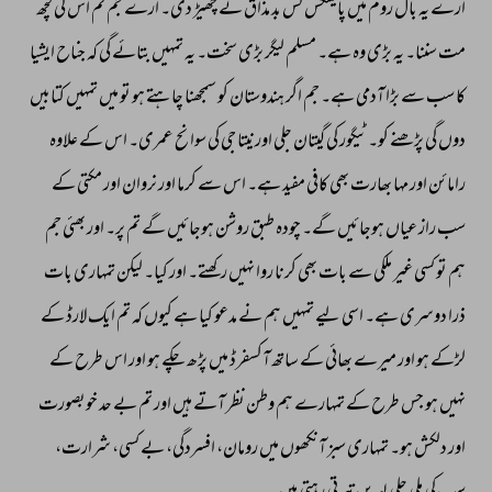
ارے 
یہ 
بال 
روم 
میں 
پالیٹکس 
کس 
بد 
مذاق 
نے 
چھیڑ 
دی۔ 
ارے 
جم 
تم 
اس 
کی 
کچھ 
مت 
سننا۔ 
یہ 
بڑی 
وہ 
ہے۔ 
مسلم 
لیگر 
بڑی 
سخت۔ 
یہ 
تمہیں 
بتائے 
گی 
کہ 
جناح 
ایشیا 
کا 
سب 
سے 
بڑا 
آدمی 
ہے۔ 
جم 
اگر 
ہندوستان 
کو 
سمجھنا 
چاہتے 
ہو 
تو 
میں 
تمہیں 
کتابیں 
دوں 
گی 
پڑھنے 
کو۔ 
ٹیگور 
کی 
گیتان 
جلی 
اورنیتا 
جی 
کی 
سوانح 
عمری۔ 
اس 
کے 
علاوہ 
رامائن 
اور 
مہا 
بھارت 
بھی 
کافی 
مفید 
ہے۔ 
اس 
سے 
کرما 
اور 
نروان 
اور 
مکتی 
کے 
سب 
راز 
عیاں 
ہوجائیں 
گے۔ 
چودہ 
طبق 
روشن 
ہوجائیں 
گے 
تم 
پر۔ 
اور 
بھئی 
جم 
ہم 
تو 
کسی 
غیر 
ملکی 
سے 
بات 
بھی 
کرنا 
روا 
نہیں 
رکھتے۔ 
اور 
کیا۔ 
لیکن 
تمہاری 
بات 
ذرا 
دوسری 
ہے۔ 
اسی 
لیے 
تمہیں 
ہم 
نے 
مدعو 
کیا 
ہے 
کیوں 
کہ 
تم 
ایک 
لارڈ 
کے 
لڑکے 
ہو 
اور 
میرے 
بھائی 
کے 
ساتھ 
آکسفرڈ 
میں 
پڑھ 
چکے 
ہو 
اور 
اس 
طرح 
کے 
نہیں 
ہو 
جس 
طرح 
کے 
تمہارے 
ہم 
وطن 
نظر 
آتے 
ہیں 
اور 
تم 
بے 
حد 
خوبصورت 
اور 
دلکش 
ہو۔ 
تمہاری 
سبز 
آنکھوں 
میں 
رومان، 
افسردگی، 
بے 
کسی، 
شرارت، 