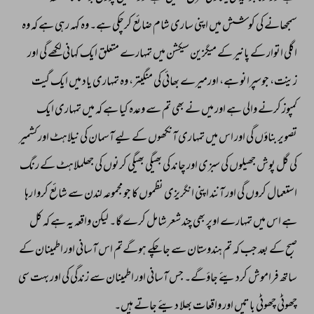
سمجھانے 
کی 
کوشش 
میں 
اپنی 
ساری 
شام 
ضائع 
کرچکی 
ہے۔ 
وہ 
کہہ 
رہی 
ہے 
کہ 
وہ 
اگلی 
اتوار 
کے 
پانیر 
کے 
میگزین 
سیکشن 
میں 
تمہارے 
متعلق 
ایک 
کہانی 
لکھے 
گی 
اور 
زینت، 
جوسپرانو 
ہے، 
اورمیرے 
بھائی 
کی 
منگیتر، 
وہ 
تمہاری 
یاد 
میں 
ایک 
گیت 
کمپوز 
کرنے 
والی 
ہے 
اور 
میں 
نے 
بھی 
تم 
سے 
وعدہ 
کیا 
ہے 
کہ 
میں 
تمہاری 
ایک 
تصویر 
بناؤں 
گی 
اور 
اس 
میں 
تمہاری 
آنکھوں 
کے 
لیے 
آسمان 
کی 
نیلاہٹ 
اور 
کشمیر 
کی 
گل 
پوش 
جھیلوں 
کی 
سبزی 
اور 
چاند 
کی 
بھیگی 
بھیگی 
کرنوں 
کی 
جھلملاہٹ 
کے 
رنگ 
استعمال 
کروں 
گی 
اور 
آنند 
اپنی 
انگریزی 
نظموں 
کا 
جو 
مجموعہ 
لندن 
سے 
شائع 
کروا 
رہا 
ہے 
اس 
میں 
تمہارے 
اوپر 
بھی 
چند 
شعر 
شامل 
کرے 
گا۔ 
لیکن 
واقعہ 
یہ 
ہے 
کہ 
کل 
صبح 
کے 
بعد 
جب 
کہ 
تم 
ہندوستان 
سے 
جاچکے 
ہوگےتم 
اس 
آسانی 
اور 
اطمینان 
کے 
ساتھ 
فراموش 
کردیئے 
جاؤگے۔ 
جس 
آسانی 
اور 
اطمینان 
سے 
زندگی 
کی 
اور 
بہت 
سی 
چھوٹی 
چھوٹی 
باتیں 
اور 
واقعات 
بھلا 
دیئے 
جاتے 
ہیں۔ 