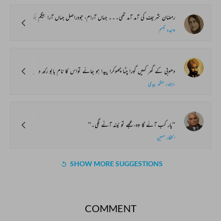
رمضان شریف کی آمد آمد تھی۔۔۔ جہاں آرام، جودراصل جہاں آرا بیگم بلکہ دراصل ’’جینوں‘‘ تھیں، رمضان شریف میں بے حد پاک باز بی بی بن جاتی تھیں۔ ڈھولک اور ہارمونیم پر غلاف چڑھادیتی تھیں۔۔۔ بھلے روزے نہ رکھتیں، مجرے بھی نہ کرتیں۔۔۔ اپنے خیالوں کی جنت میں ایک شان دار محل کی تعمیر میں منہمک ہوجاتیں۔۔۔ اکلوتی بیٹی چمن آرا بیگم کو بھی ان کی سختی سے یہی تاکید اور تعلیم تھی کہ بی بی اعمال جیسے کچھ بھی ہوں۔۔۔ مذہب اپنی جگہ ہے۔۔۔ ویسے دلداروں کا آنا جانا سال کے اور گیارہ مہینوں کی طرح اس مبارک مہینے میں بھی لگا لپٹا ہی رہتا۔ لیکن بس دور دور سے صاحب سلامت رہتی۔۔۔ نزدیک آنے کا سوال ہی پیدا نہیں ہوتا تھا۔ چوما چاٹی کا کیا ہے وہ تو چلتی رہتی ہے۔۔۔ ہاں، ’’حرام کام‘‘ سختی سے ممنوع قرار پاتے۔۔۔ ویسے چمن آرا بیگم ان باتوں سے ابھی دور ہی تھیں۔۔۔
واجدہ تبسم
دھوبی کے گھر کہیں گورا چٹا چھوکرا پیدا ہو جائے تواس کا نام بابو رکھ دیتے ہیں۔ سادھورام کے گھر بابو نے جنم لیا اور یہ صرف بابو کی شکل و صورت پر ہی موقوف نہیں تھا، جب وہ بڑا ہوا تو اس کی تمام عادتیں بابوؤں جیسی تھیں۔ ماں کو حقارت سے ’اے یو‘ اور باپ کو ’چل بے‘ کہنا اس نے نہ جانے کہاں سے سیکھ لیا تھا۔ وہ اس کی رعونت سے بھری ہوئی آواز، پھونک پھونک کر پاؤں رکھنا، جوتوں سمیت چوکے میں چلے جانا، دودھ کے ساتھ بالائی نہ کھانا، سبھی صفات بابوؤں والی ہی تو تھیں۔ جب وہ تحکمانہ انداز سے بولتا اور چل بے کہتا۔ تو سادھورام۔’’خی خی۔بالکل بابو، کہہ کر اپنے زرد دانت نکال دیتا اور پھر خاموش ہو جاتا۔
راجندر سنگھ بیدی
’’یار کب آئے گا وہ، مجھے تو نیند آنے لگی۔‘‘
انتظار حسین
SHOW MORE SUGGESTIONS
COMMENT