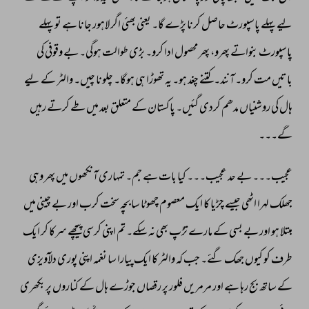
لیے 
پہلے 
پاسپورٹ 
حاصل 
کرنا 
پڑے 
گا۔ 
یعنی 
بھئی 
اگر 
لاہور 
جانا 
ہے 
تو 
پہلے 
پاسپورٹ 
بنواتے 
پھرو، 
پھر 
محصول 
ادا 
کرو۔ 
بڑی 
طوالت 
ہوگی۔ 
بے 
وقوفی 
کی 
باتیں 
مت 
کرو۔ 
آنند۔کتنے 
چغد 
ہو۔ 
یہ 
تھوڑا 
ہی 
ہوگا۔ 
چلونا 
چیں۔ 
والٹر 
کے 
لیے 
ہال 
کی 
روشنیاں 
مدھم 
کردی 
گئیں۔ 
پاکستان 
کے 
متعلق 
بعد 
میں 
طے 
کرتے 
رہیں 
گے۔۔۔ 
عجیب۔۔۔ 
بے 
حد 
عجیب۔۔۔ 
کیا 
بات 
ہے 
جم۔ 
تمہاری 
آنکھوں 
میں 
پھر 
وہی 
جھلک 
لہرا 
اٹھی 
جیسے 
چڑیا 
کا 
ایک 
معصوم 
چھوٹا 
سا 
بچہ 
سخت 
کرب 
اور 
بے 
چینی 
میں 
مبتلا 
ہو 
اور 
بے 
بسی 
کے 
مارے 
تڑپ 
بھی 
نہ 
سکے۔ 
تم 
اپنی 
کرسی 
پیچھے 
سرکا 
کر 
ایک 
طرف 
کو 
کیوں 
جھک 
گئے۔ 
جب 
کہ 
والٹر 
کا 
ایک 
پیارا 
سا 
نغمہ 
اپنی 
پوری 
دلآویزی 
کے 
ساتھ 
بج 
رہا 
ہے 
اور 
مرمریں 
فلور 
پر 
رقصاں 
جوڑے 
ہال 
کے 
کناروں 
پر 
بکھری 