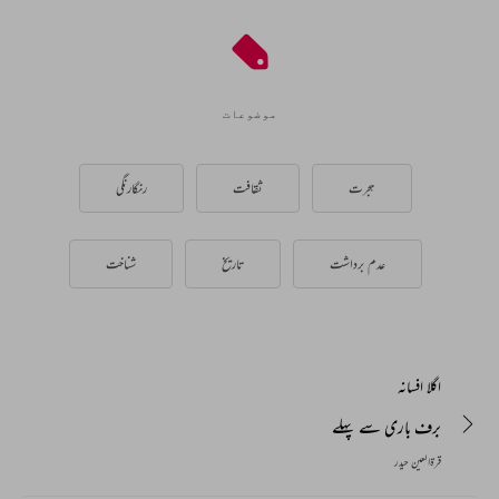
موضوعات
ہجرت
ثقافت
رنگارنگی
عدم برداشت
تاریخ
شناخت
اگلا افسانہ
برف باری سے پہلے
قرۃالعین حیدر