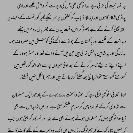
یہ 
انسانیت 
کی 
لڑائی 
بے 
حد 
انوکھی 
تھی 
جس 
کی 
وجہ 
سے 
تم 
ویلش 
قلعے 
اور 
اپنی 
پہاڑی 
شکار 
گاہوں 
اور 
اپنا 
لارڈ 
باپ 
کو 
کشنوں 
پر 
سر 
ٹیکے 
لیبر 
گورنمنٹ 
کے 
بجٹ 
پر 
نکتہ 
چینی 
کرنے 
کے 
لیے 
چھوڑ 
کر 
اس 
وقت 
یہاں 
مے 
فیئر 
بال 
روم 
میں 
بیٹھے 
ویدانت 
کے 
فلسفے 
اور 
پاکستان 
کے 
جواز 
سے 
الجھنے 
کی 
کوشش 
میں 
مصروف 
ہو۔ 
یہ 
زندگی 
اور 
یہ 
شامیں 
بالکل 
نرالی 
ہیں 
جن 
میں 
آنے 
والے 
قحط 
اور 
مسٹر 
ہو 
ور 
کے 
اپنے 
اپنے 
اندیشے 
ظاہر 
کرنے 
کے 
بعد 
اپنی 
میزوں 
پر 
سے 
اٹھ 
اٹھ 
کر 
رقص 
میں 
گھومتے 
گھومتے 
متواتر 
پانچ 
چھ 
گھنٹے 
گزرجاتے 
ہیں 
اور 
ہم 
بالکل 
نہیں 
تھکتے۔ 
اوما 
انتہائی 
انوکھی 
لڑکی 
ہے 
کہ 
اعتقاداً 
سخت 
ہندو 
ہونے 
کے 
باوجود 
ایک 
مسلمان 
سے 
شادی 
کر 
کے 
غرارہ 
پہن 
کر 
سلام 
علیکم 
کہتی 
ہے 
اور 
میں 
شاید 
اس 
سے 
بھی 
زیادہ 
انوکھی 
ہوں 
کہ 
مسلمان 
ہوتے 
ہوئے 
بھی 
جے 
ہند 
اور 
نمسکار 
کر 
لیتی 
ہوں 
جب 
کہ 
تمہیں 
بتایا 
گیا 
ہے 
کہ 
ہم 
لوگ 
بازاروں 
میں 
ایک 
دوسرے 
کے 
گلے 
کاٹ 
ڈالتے 