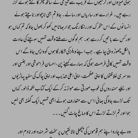
ہوئی 
میزوں 
اور 
کرسیوں 
کے 
قریب 
سے 
تیزی 
کے 
ساتھ 
چکّر 
کاٹتے 
ہوئے 
گزر 
رہے 
ہیں۔ 
غرارے 
اور 
ساریاں 
اور 
سائے۔ 
جاؤ 
تم 
بھی 
ناچواور 
ناچتے 
ہوئے 
انسانوں 
کے 
اس 
متحر 
ک 
اور 
رنگا 
رنگ 
جو 
ار 
بھاٹا 
میں 
کھو 
کربھول 
جاؤ 
کہ 
تم 
کہاں 
ہو 
اور 
کس 
سے 
باتیں 
کر 
رہے 
ہو۔ 
ہم 
لوگوں 
سے 
ملتے 
وقت 
تمہیں 
سوچنے 
کی 
عادت 
بالکل 
چھوڑ 
دینی 
چاہیے۔ 
جب 
اپنے 
ویلز 
کی 
شکار 
گاہوں 
کو 
واپس 
جاؤ 
گے 
اس 
وقت 
تمہیں 
کافی 
فرصت 
ہوگی 
کہ 
ہمارے 
کمینے 
پن، 
احسان 
فراموشی 
اور 
جنسی 
اور 
دوسری 
غلاظتوں 
کا 
اپنی 
عظمت، 
اپنی 
اعلیٰ 
تہذیب 
اور 
اپنی 
چاک 
کی 
سفید 
پہاڑیوں 
اور 
نیلے 
سمندروں 
کی 
خوب 
صورتی 
سے 
موازنہ 
کر 
کے 
ایک 
کتاب 
لکھ 
ڈالو۔ 
کہاں 
تک 
لڑے 
جاؤ 
گی 
بھائی! 
اس 
سے 
متعارف 
ہوئے 
ابھی 
تمہیں 
ایک 
گھنٹہ 
بھی 
نہیں 
ہوا 
اور 
تم 
لڑتے 
لڑتے 
اس 
کا 
دماغ 
چاٹ 
گئیں۔۔۔ 
وہ 
بے 
چارہ 
اپنے 
ہم 
قوموں 
کی 
پچھلی 
نالائقیوں 
پر 
سخت 
شرمندہ 
اور 
نادم 
اور 