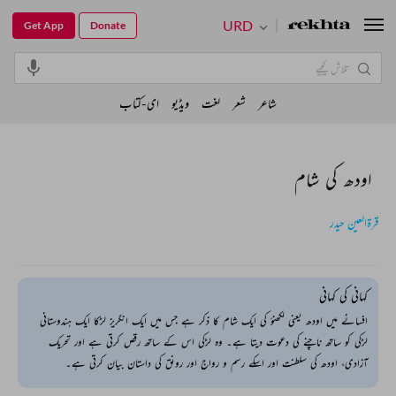
URD
Get App
Donate
شاعر
شعر
لغت
ویڈیو
ای-کتاب
اودھ کی شام
قرۃالعین حیدر
کہانی کی کہانی
افسانے میں اودھ یعنی لکھنؤ کی ایک شام کا ذکر ہے جس میں ایک انگریز لڑکا ایک ہندوستانی
لڑکی کو ساتھ ناچنے کی دعوت دیتا ہے۔ وہ لڑکی اس کے ساتھ رقص کرتی ہے اور تحریک
آزادی، اودھ کی سلطنت اور اسکے رسم و رواج اور رونق کی داستان بیان کرتی ہے۔