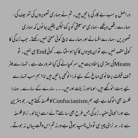
در 
اصل 
یہ 
سب 
بے 
کار 
کی 
باتیں 
ہیں۔ 
تم 
نے 
ہماری 
تصویروں 
کی 
تعریف 
کی، 
ہمارے 
رقص 
دیکھے، 
ہماری 
موسیقی 
کو 
پرکھا 
لیکن 
یقین 
جانوں 
کہ 
ہماری 
تصویریں، 
ہمارے 
افسانے 
اور 
ہمارے 
ناچ 
کوئی 
معنی 
نہیں 
رکھتے۔ 
جب 
زندگی 
کا 
کوئی 
مقصد 
نہیں 
ہے 
تو 
ان 
چیزوں 
کا 
کیا 
ہوسکتا 
ہے۔ 
کوئی 
End 
ہی 
نہیں۔ 
تو 
Meansکی 
بہتری 
یا 
افادیت 
میں 
سر 
کھپانے 
کی 
کیا 
ضرورت 
ہے۔ 
تمہارے 
میٹر 
آف 
فیکٹ 
برطانوی 
دماغ 
کے 
لیے 
ذرا 
انوکھی 
باتیں 
ہیں 
نا؟ 
ہم 
سب 
تمہارے 
لیے 
بہت 
انوکھے 
ہیں، 
اوما 
اور 
زینت 
اور 
میں۔۔۔ 
سارے 
کے 
سارے۔ 
ہمارا 
فلسفہ 
بھی 
انوکھا 
ہے 
جسے 
ہم 
Confucianism 
کا 
فلسفہ 
کہتے 
ہیں۔ 
جو 
بہترین 
ہے 
اور 
انتہائی 
مفید۔ 
زندگی 
جس 
طرح 
بھی 
سامنے 
آئے 
اسے 
اپنا 
لو۔ 
نرالا 
فلسفہ 
ہے 
نا۔ 
ہر 
نرالی 
چیز 
ہی 
تو 
دل 
چسپ 
ہوتی 
ہے 
ورنہ 
تم 
اس 
وقت 
یہاں 
نہ 
ہوتے۔ 