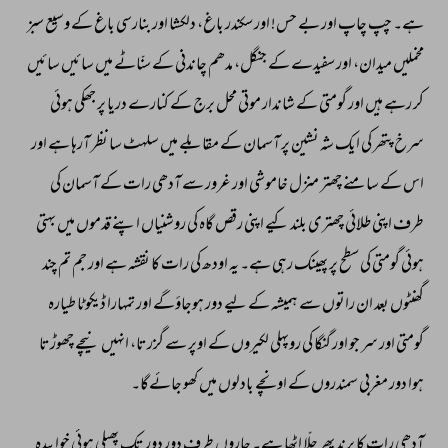
ہے۔ 
چپ 
چاپ 
اور 
بے 
حس! 
اور 
سکندر 
باغ، 
دلکشا 
اور 
بنارسی 
باغ 
کے 
وسیع 
سبز 
مخملیں 
میدان، 
اور 
سفیدے 
کے 
جنگل، 
مدھم 
چاندنی 
کے 
سنّاٹے 
میں 
سائیں 
سائیں 
کر 
رہے 
ہیں 
اور 
گومتی 
کے 
شاندار 
موتی 
محل 
برج 
کے 
کنارے 
دریا 
پر 
جھکی 
ہوئی 
سرخ 
پتھر 
کی 
ایک 
شہ 
نشین 
پر 
آسمان 
کے 
مقابلے 
میں 
سلہٹ 
سا 
نظر 
آرہا 
ہے 
اور 
اس 
کے 
سامنے 
چھتر 
منزل 
خاموشی 
اور 
غرور 
سے 
آدھی 
رات 
کے 
آسمان 
کی 
طرف 
اپنی 
طلائی 
چھتری 
بلند 
کیے 
اپنی 
رقص 
گاہ 
کی 
روشنیاں 
اپنے 
قدموں 
میں 
بہتی 
ہوئی 
گومتی 
کی 
سطح 
پر 
پھینک 
رہی 
ہے۔ 
یہ 
اودھ 
کی 
رات 
کا 
نقشہ 
ہے 
اور 
جم 
تم 
چند 
گھنٹوں 
بعد 
ان 
راتوں 
سے 
ہمیشہ 
کے 
لیے 
دور 
ہوجاؤگے 
اور 
تمہارا 
ڈیکوٹا 
طیارہ 
گومتی 
اور 
سر 
جو 
اور 
گنگا 
کی 
روپہلی 
لکیروں 
کے 
اوپر 
سے 
گزرتا، 
انہیں 
نیچے 
چھوڑتا 
ہوا 
دور 
مغربی 
سمندروں 
کے 
اونچے 
بادلوں 
میں 
کھو 
جائےگا۔ 
آدھی 
رات 
کا 
پرند 
پھر 
چلّا 
اٹھا 
ہے۔ 
چاروں 
طرف 
دور 
دور 
تک 
پھیلی 
ہوئی 
خوابیدہ 