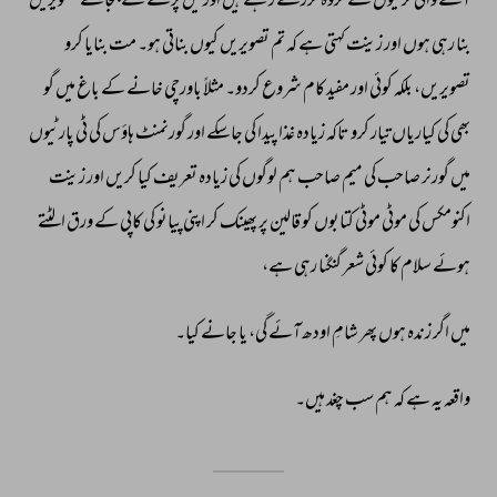
آنے 
والی 
لڑکیوں 
کے 
گروہ 
گزرتے 
رہتے 
ہیں 
اور 
میں 
پڑھنے 
کے 
بجائے 
تصویریں 
بنا 
رہی 
ہوں 
اور 
زینت 
کہتی 
ہے 
کہ 
تم 
تصویریں 
کیوں 
بناتی 
ہو۔ 
مت 
بنایا 
کرو 
تصویریں، 
بلکہ 
کوئی 
اور 
مفید 
کام 
شروع 
کردو۔ 
مثلاً 
باورچی 
خانے 
کے 
باغ 
میں 
گو 
بھی 
کی 
کیاریاں 
تیار 
کرو 
تاکہ 
زیادہ 
غذا 
پیدا 
کی 
جاسکے 
اور 
گورنمنٹ 
ہاؤس 
کی 
ٹی 
پارٹیوں 
میں 
گورنر 
صاحب 
کی 
میم 
صاحب 
ہم 
لوگوں 
کی 
زیادہ 
تعریف 
کیا 
کریں 
اور 
زینت 
اکنومکس 
کی 
موٹی 
موٹی 
کتابوں 
کو 
قالین 
پر 
پھینک 
کر 
اپنی 
پیانو 
کی 
کاپی 
کے 
ورق 
الٹتے 
ہوئے 
سلام 
کا 
کوئی 
شعر 
گنگنا 
رہی 
ہے، 
میں 
اگر 
زندہ 
ہوں 
پھر 
شامِ 
اودھ 
آئے 
گی، 
یا 
جانے 
کیا۔ 
واقعہ 
یہ 
ہے 
کہ 
ہم 
سب 
چغد 
ہیں۔ 