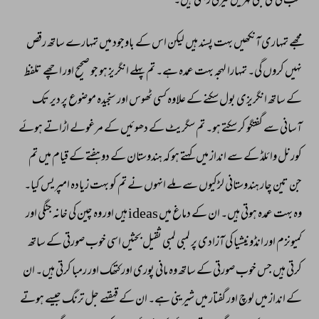
سب 
کی 
ملی 
جلی 
لہریں 
تیرتی 
رہتی 
ہیں۔ 
مجھے 
تمہاری 
آنکھیں 
بہت 
پسند 
ہیں 
لیکن 
اس 
کے 
باوجود 
میں 
تمہارے 
ساتھ 
رقص 
نہیں 
کروں 
گی۔ 
تمہارا 
لہجہ 
بہت 
عمدہ 
ہے۔ 
تم 
پہلے 
انگریز 
ہو 
جو 
صحیح 
اور 
اچھے 
تلفظ 
کے 
ساتھ 
انگریزی 
بول 
سکنے 
کے 
علاوہ 
کسی 
ٹھوس 
اور 
سنجیدہ 
موضوع 
پر 
دیر 
تک 
آسانی 
سے 
گفتگو 
کر 
سکتے 
ہو۔ 
تم 
سگریٹ 
کے 
دھوئیں 
کے 
مرغولے 
اڑاتے 
ہوئے 
کورنل 
وائلڈ 
کے 
سے 
انداز 
میں 
کہتے 
ہو 
کہ 
ہندوستان 
کے 
دو 
ہفتے 
کے 
قیام 
میں 
تم 
جن 
تین 
چار 
ہندوستانی 
لڑکیوں 
سے 
ملے 
انہوں 
نے 
تم 
کو 
بہت 
زیادہ 
امپریس 
کیا۔ 
وہ 
بہت 
عمدہ 
ہوتی 
ہیں۔ 
ان 
کے 
دماغ 
میں 
ideas 
ہیں 
اور 
وہ 
چین 
کی 
خانہ 
جنگی 
اور 
کمیونزم 
اور 
انڈونیشیا 
کی 
آزادی 
پر 
لمبی 
لمبی 
ثقیل 
بحثیں 
اسی 
خوب 
صورتی 
کے 
ساتھ 
کرتی 
ہیں 
جس 
خوب 
صورتی 
کے 
ساتھ 
وہ 
مانی 
پوری 
اور 
کتھک 
اور 
رمبا 
کرتی 
ہیں۔ 
ان 
کے 
انداز 
میں 
لوچ 
اور 
گفتار 
میں 
شیرینی 
ہے۔ 
ان 
کے 
قہقہے 
جل 
ترنگ 
جیسے 
ہوتے 