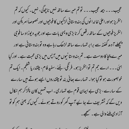
عجیب۔۔۔ 
بیحد 
عجیب۔۔۔ 
تو 
تم 
میرے 
ساتھ 
نہیں 
ناچوگی، 
نہیں۔ 
کیوں 
کہ 
تم 
انگریز 
ہو 
اور 
اعلیٰ 
خاندانوں 
کی 
ہندوستانی 
لڑکیوں 
کا 
فوجیوں 
اور 
خصوصاً 
امریکن 
اور 
انگریز 
فوجیوں 
کے 
ساتھ 
رقص 
کرنا 
بڑی 
ویسی 
بات 
ہے 
اور 
جویہ 
دیوزاد 
سا 
فوجی 
پچھلے 
آدھ 
گھنٹہ 
سے 
برابر 
تمہارے 
ساتھ 
لڑھک 
رہا 
ہے 
وہ 
تو 
ہندوستانی 
ہے 
اور 
میرے 
چچا 
کا 
دوست 
ہے۔ 
تم 
ہندوستانیوں 
میں 
آپس 
میں 
بڑی 
محبت 
ہے۔ 
اور 
کیا 
ہئی۔۔۔ 
ارے 
جم 
تم 
تو 
انگریز 
ہو۔ 
فرنگی، 
بنئے، 
سفید 
فام، 
چقندر 
یا 
شلجم۔ 
ایک 
تم 
خوبصورت 
ہو 
تو 
کیا 
ہوا۔ 
تمہارے 
بھائی 
بند 
تو 
چقندروں 
ایسے 
ہوتے 
ہیں 
سارے 
کے 
سارے، 
بڑی 
بے 
ایمان 
قوم 
ہے 
تمہاری۔ 
اب 
تمہیں 
کان 
پکڑ 
کر 
ہم 
نکال 
دیں 
گے 
کہ 
تشریف 
لے 
جائیے 
آپ 
گھر 
کو 
روتے 
ہوئے۔ 
کیوں 
کہ 
بھئی 
ہم 
کو 
تو 
آزادی 
ملنے 
والی 
ہے۔ 
سمجھے۔ 