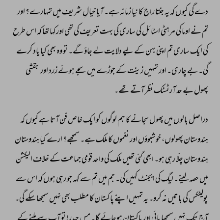
دے 
گی 
کیوں 
کہ 
یہ 
جنتا 
راج 
کا 
نیا 
زمانہ 
ہے۔ 
آیا 
خیالِ 
شریف 
میں 
تمہارے؟ 
اور 
تم 
نے 
اوما 
کی 
مرہٹی 
اسٹائل 
کی 
ساری 
کی 
بہت 
تعریف 
کی 
تھی 
اورکہا 
تھا 
کہ 
اس 
طرح 
کی 
ایک 
ساری 
تم 
اپنی 
بہن 
کے 
لیے 
دلایت 
لے 
جاؤ 
گے۔ 
تو 
وہ 
بھی 
کیا 
یاد 
کرے 
گی۔ 
بے 
چاری۔ 
اور 
تمہیں 
زینت 
کے 
جوڑے 
میں 
سجے 
ہوئے 
زرد 
اور 
بنفشی 
پھول 
بے 
حد 
آرٹسٹک 
نظر 
آتے 
تھے۔ 
دراصل 
بالوں 
میں 
پھول 
سجانے 
کا 
ہم 
لوگوں 
کو 
ایک 
خاص 
فن 
آتا 
ہے 
کیوں 
کہ 
ہندوستان 
پھولوں، 
خوشبوؤں 
اور 
نغموں 
کا 
ملک 
ہے۔ 
سمجھے؟ 
ارے 
کیا 
ہندوستان 
ہندوستان 
چلّا 
رہی 
ہو۔ 
ابھی 
گئی 
تھیں 
ملک 
کی 
واحد 
قومی 
جماعت 
کے 
خلاف 
الیکشن 
میں 
حصہ 
لینے۔ 
لیگ 
کی 
ایجنٹ 
کہیں 
کی۔ 
جم 
میں 
تم 
سے 
کہہ 
جو 
رہی 
ہوں 
کہ 
اس 
سے 
پولیٹکس 
کی 
باتیں 
نہ 
کرو۔ 
یہ 
تمہیں 
اپنے 
پاکستان 
کا 
مطلب 
بھی 
نہیں 
سمجھا 
سکے 
گی۔ 
آج 
تک 
نہیں 
سمجھا 
پائی 
اور 
پاکستان 
ہوجائے 
گا۔ 
مس 
حیدر! 
تو 
آپ 
سے 
ملنے 
کے 