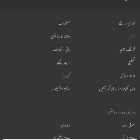
فوری رابطے
معلومات
عطیہ
ریختہ فاؤنڈیشن
فرہنگ قافیہ
بانی : تعارف
تقطیع
رابطہ کیجیے
اردو وسائل
کیریئر
اپنی تخلیقات ریختہ کو بھیجیں
ریختہ ایکسپلورر
ہماری ویب سائٹس
صوفی نامہ
ہندوی
ریختہ لرننگ
ریختہ ڈکشنری