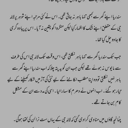
حرکت 
سے 
باز 
آجاتے 
مگر 
ان 
کا 
دل 
سیاہ 
ہو 
چکا 
تھا۔ 
سندریا 
اپنے 
گھر 
سے 
کبھی 
تنہا 
باہر 
نہ 
جاتی 
تھی۔ 
اس 
نے 
کئی 
مرتبہ 
اپنے 
شوہر 
پر 
لالہ 
جی 
کے 
متعلق 
اپنے 
شک 
کا 
اظہار 
کیا 
لیکن 
منگروا 
کو 
یقین 
نہ 
آیا۔ 
اس 
پر 
پیادہ 
گری 
کا 
جادو 
چل 
گیا 
تھا۔ 
جب 
تک 
سندریا 
گھر 
سے 
تنہا 
باہر 
نکلتی 
تھی، 
اس 
وقت 
تک 
لالہ 
جی 
اس 
کی 
طرف 
سے 
مایوس 
نہ 
ہوئے 
تھے 
لیکن 
جب 
ان 
کو 
یہ 
پتہ 
چلا 
کہ 
اب 
سندریا 
اپنے 
گھر 
سے 
باہر 
نہیں 
نکلتی 
تو 
وہ 
اپنا 
مطلب 
نکالنے 
کے 
لیے 
ٹٹی 
کی 
آڑ 
میں 
شکار 
کھیلنے 
کے 
لیے 
تیار 
ہو 
گئے۔ 
اب 
انہوں 
نے 
دھرم 
کا 
سہارا 
لیا۔ 
اسی 
کی 
مدد 
سے 
ان 
کے 
مشکل 
کام 
بن 
جاتے 
تھے۔ 
چنانچہ 
گاؤں 
میں 
منادی 
کرادی 
گئی 
کہ 
لالہ 
جی 
کے 
یہاں 
ست 
نرائن 
کی 
کتھا 
ہوگی۔ 