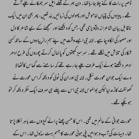
ڈھیر 
پر 
رات 
کاٹنے 
چلا 
جا 
رہا 
تھا۔ 
دن 
بھر 
کے 
تھکے 
بیل 
سر 
جھکائے 
چلے 
آتے 
تھے۔ 
پیڑوں 
کی 
پتیاں 
خاموش 
اور 
پھولوں 
کی 
زبانیں 
بند 
تھیں، 
پھر 
بھی 
ان 
میں 
ایک 
ناقابل 
بیان 
شاعرانہ 
دلآویزی 
تھی، 
جس 
کو 
دیکھنے 
اور 
سمجھنے 
کے 
لیے 
شاعر 
کا 
دل 
اور 
مصور 
کی 
نگاہ 
چاہیے۔ 
لالہ 
جی 
ایسے 
وقت 
میں 
پنے 
ہم 
راز 
پیادوں 
کے 
ساتھ 
کسی 
شکار 
کی 
تلاش 
میں 
نکلے 
تھے۔ 
سرسبز 
کھیتوں 
کو 
پائمال 
کرتے 
چوروں 
کی 
طرح 
ادھر 
ادھر 
دیکھتے 
ہوئے 
ایک 
طرف 
چلے 
جا 
رہے 
تھے 
کہ 
سامنے 
سے 
گھاس 
کا 
گٹھا 
لا 
دے 
ایک 
جوان 
عورت 
نکلی۔ 
لالہ 
جی 
اور 
ان 
کی 
ٹولی 
کو 
دیکھ 
کر 
اس 
عورت 
نے 
گھونگٹ 
کاڑھ 
لیا 
لیکن 
بوالہوس 
لالہ 
جی 
اس 
سے 
پہلے 
ہی 
صرف 
ایک 
نظر 
دیکھ 
کر 
لٹو 
ہو 
چکے 
تھے۔ 
عورت 
جوانی 
کے 
عالم 
میں 
تھی۔ 
اس 
کا 
حسن 
پھٹے 
پرانے 
کپڑوں 
سے 
باہر 
نکلا 
پڑتا 
تھا۔ 
دیہات 
کی 
آب 
و 
ہوا 
میں 
پلی 
ہوئی 
عورت 
کا 
جسم 
بہت 
سڈول 
تھا۔ 
اس 
کے 