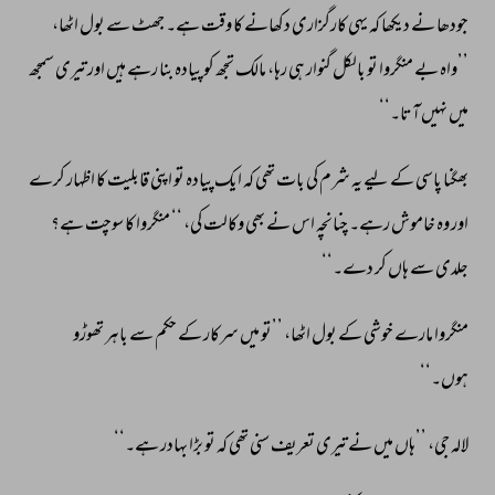
جودھا 
نے 
دیکھا 
کہ 
یہی 
کارگزاری 
دکھانے 
کا 
وقت 
ہے۔ 
جھٹ 
سے 
بول 
اٹھا، 
’’واہ 
بے 
منگروا 
تو 
بالکل 
گنوار 
ہی 
رہا، 
مالک 
تجھ 
کو 
پیادہ 
بنا 
رہے 
ہیں 
اور 
تیری 
سمجھ 
میں 
نہیں 
آتا۔‘‘ 
بھگنا 
پاسی 
کے 
لیے 
یہ 
شرم 
کی 
بات 
تھی 
کہ 
ایک 
پیادہ 
تو 
اپنی 
قابلیت 
کا 
اظہار 
کرے 
اور 
وہ 
خاموش 
رہے۔ 
چنانچہ 
اس 
نے 
بھی 
وکالت 
کی، 
‘‘ 
منگروا 
کا 
سوچت 
ہے؟ 
جلدی 
سے 
ہاں 
کر 
دے۔‘‘ 
منگروا 
مارے 
خوشی 
کے 
بول 
اٹھا، 
’’تو 
میں 
سرکار 
کے 
حکم 
سے 
باہر 
تھوڑو 
ہوں۔‘‘ 
لالہ 
جی، 
’’ہاں 
میں 
نے 
تیری 
تعریف 
سنی 
تھی 
کہ 
تو 
بڑا 
بہادر 
ہے۔‘‘ 