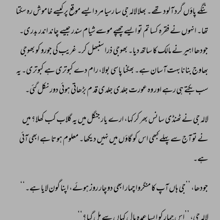
ننگے 
پاؤں 
گرد 
آلود 
تھے۔ 
بھلا 
لالہ 
جی 
سا 
رسیا 
مرد 
ایسے 
موقع 
پر 
کیسے 
خاموش 
رہ 
سکتا 
تھا۔ 
انہوں 
نے 
فقرہ 
کسا 
تم 
تو 
ایسے 
چھپے 
موسے 
شیام 
سندر 
جیسے 
چاند 
اندر 
بدری۔ 
جودھا 
اہیر 
نے 
مالک 
کا 
ساتھ 
دیا۔ 
بھوجی 
ذرا 
سنبھل 
کر۔ 
غریب 
کی 
جورو 
کو 
بھوجی 
بھاوج 
بنانا 
بہت 
آسان 
ہے۔ 
بھگنا 
پاسی 
بولا، 
رام 
دے 
کبوتری 
ہے 
کبوتری۔ 
یہ 
سب 
بکتے 
ہی 
رہے 
اور 
وہ 
عورت 
جلدی 
جلدی 
قد 
م 
بڑھاتی 
ہوئی 
دور 
نکل 
گئی۔ 
لالہ 
جی 
نے 
ٹھنڈی 
سانس 
بھر 
کر 
کہا، 
ارے 
یار 
جنگل 
میں 
یہ 
گلاب 
کب 
کھلا؟ 
میں 
نے 
تو 
آج 
سے 
پہلے 
کبھی 
اس 
کو 
گاؤں 
میں 
نہیں 
دیکھا۔ 
معلوم 
ہوتا 
ہے 
ابھی 
آئی 
ہے۔ 
جودھا، 
’’جی 
ہاں 
آپ 
کا 
منگروا 
چمار 
ابھی 
دوچار 
روز 
ہوئے، 
اپنا 
گون 
لایا 
ہے۔‘‘ 
لالہ 
جی، 
’’اس 
چمار 
کو 
ایسا 
عمدہ 
مال 
کہاں 
سے 
مل 
گیا؟‘‘ 