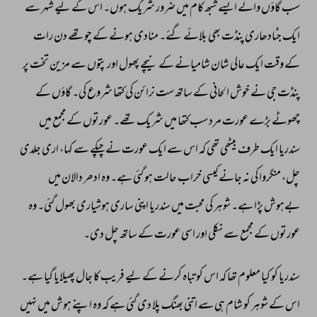
سب 
گاؤں 
والے 
ایسے 
شبھ 
کام 
میں 
ضرور 
شریک 
ہوں۔ 
اس 
کے 
لیے 
شہر 
سے 
ایک 
جٹادھاری 
پنڈت 
بھی 
بلائے 
گئے۔ 
منادی 
ہونے 
کے 
چوتھے 
دن 
رات 
کے 
وقت 
ایک 
عالی 
شان 
شامیانے 
کے 
نیچے 
پھول 
اور 
پتوں 
سے 
مزین 
تخت 
پر 
پنڈت 
جی 
نے 
خوش 
الحانی 
کے 
ساتھ 
ست 
نرائن 
کی 
کتھا 
شروع 
کی۔ 
گاؤں 
کے 
چھوٹے 
بڑے 
عورت 
مرد 
سب 
کتھا 
میں 
شریک 
تھے۔ 
عورتوں 
کے 
مجمع 
میں 
سندریا 
ایک 
طرف 
بیٹھی 
تھی 
کہ 
اس 
سے 
ایک 
عورت 
نے 
چپکے 
سے 
کہا، 
اری 
جلدی 
چل، 
منگروا 
کی 
نہ 
جانے 
کیسی 
خراب 
حالت 
ہو 
گئی 
ہے۔ 
وہ 
ادھر 
دالان 
میں 
بےہوش 
پڑا 
ہے۔ 
شوہر 
کی 
محبت 
میں 
سندریا 
اپنی 
ساری 
ہوشیاری 
بھول 
گئی۔ 
وہ 
عورتوں 
کے 
مجمع 
سے 
نکلی 
اور 
اسی 
عورت 
کے 
ساتھ 
چل 
دی۔ 
سندریا 
کو 
کیا 
معلوم 
تھا 
کہ 
اس 
کو 
تباہ 
کرنے 
کے 
لیے 
فریب 
کا 
جال 
پھیلایا 
گیا 
ہے۔ 
اس 
کے 
شوہر 
کو 
شام 
ہی 
سے 
اتنی 
بھنگ 
پلا 
دی 
گئی 
ہے 
کہ 
وہ 
اپنے 
ہوش 
میں 
نہیں 