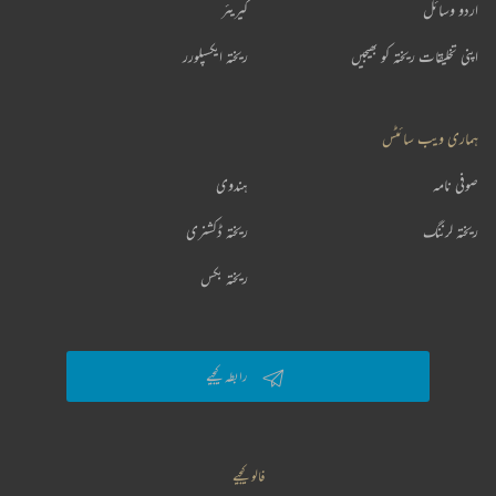
اردو وسائل
کیریئر
اپنی تخلیقات ریختہ کو بھیجیں
ریختہ ایکسپلورر
ہماری ویب سائٹس
صوفی نامہ
ہندوی
ریختہ لرننگ
ریختہ ڈکشنری
ریختہ بکس
رابطہ کیجیے
فالو کیجیے