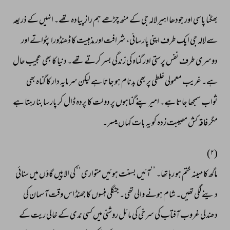
بھگنا 
پاسی 
اور 
جودھا 
اہیر 
لالہ 
جی 
کے 
منھ 
چڑھے 
ہم 
راز 
پیادہ 
تھے۔ 
انہیں 
کے 
ذریعہ 
سے 
لالہ 
جی 
ایک 
طرف 
اپنی 
پارسائی، 
شرافت 
اور 
مذہبیت 
کا 
ڈھنڈورا 
پٹواتے 
اور 
دوسری 
طرف 
نفس 
پرستی 
اور 
گناہ 
کی 
زندگی 
بسر 
کرتے 
تھے۔ 
دنیا 
کا 
بھی 
عجیب 
حال 
ہے۔ 
غریب 
معمولی 
غلطی 
پر 
بھی 
بدنام 
ہو 
جاتا 
ہے 
لیکن 
سرمایہ 
دار 
کا 
گناہ 
بھی 
ثواب 
سمجھا 
جاتا 
ہے۔ 
امیر 
پنے 
گناہوں 
پر 
دولت 
کا 
پردہ 
ڈال 
کر 
پارسا 
بنا 
رہتا 
ہے 
مگر 
فاقہ 
کش 
مصیبت 
زدہ 
کو 
یہ 
بات 
کہاں 
میسر۔ 
(۲) 
ماگھ 
کا 
مہینہ 
ختم 
ہو 
رہا 
تھا۔ 
’’آئیں 
بسنت 
ہوئیں 
متواری‘‘ 
کی 
الاپیں 
گاؤں 
میں 
سنائی 
د 
ینے 
لگی 
تھیں۔ 
شام 
ہونے 
والی 
تھی۔ 
جنگلی 
ہنسوں 
کا 
جھنڈ 
اس 
وقت 
آسمان 
کی 
دھندلی 
غروب 
آفتاب 
کی 
سرخی 
کی 
مائل 
روشنی 
میں 
کسی 
ندی 
کے 
خالی 
ریت 
کے 