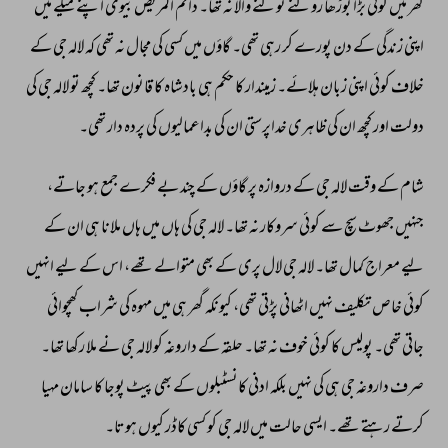
گھر 
میں 
کوئی 
بڑا 
بوڑھا 
روکنے 
ٹوکنے 
والا 
نہ 
تھا۔ 
دائم 
المریض 
بیوی 
اپنے 
میکے 
میں 
اپنی 
زندگی 
کے 
دن 
پورے 
کر 
رہی 
تھی۔ 
گاؤں 
میں 
کسی 
کی 
مجال 
نہ 
تھی 
کہ 
لالہ 
جی 
کے 
خلاف 
کوئی 
اپنی 
زبان 
ہلائے۔ 
زمیندار 
کا 
حکم 
ہی 
بادشاہ 
کا 
قانون 
تھا۔ 
کچھ 
تو 
لالہ 
جی 
کی 
دولت 
اور 
کچھ 
ان 
کی 
ظاہری 
خداپرستی 
ان 
کی 
بداعمالیوں 
کی 
پردہ 
دار 
تھی۔ 
شام 
کے 
وقت 
لالہ 
جی 
کے 
دروازہ 
پر 
گاؤں 
کے 
چند 
بے 
فکرے 
جمع 
ہو 
جاتے، 
جنہیں 
جھوٹ 
سچ 
سے 
کوئی 
سروکار 
نہ 
تھا۔ 
لالہ 
جی 
کی 
ہاں 
میں 
ہاں 
ملانا 
ہی 
ان 
کے 
لیے 
معراج 
کمال 
تھا۔ 
لالہ 
جی 
لال 
پری 
کے 
بھی 
متوالے 
تھے، 
اس 
کے 
لیے 
انہیں 
کوئی 
خاص 
تکلیف 
نہیں 
اٹھانی 
پڑتی 
تھی، 
کیونکہ 
گھر 
ہی 
میں 
مہوہ 
کی 
شراب 
کھچوائی 
جاتی 
تھی۔ 
پولیس 
کا 
کوئی 
خوف 
نہ 
تھا۔ 
حلقہ 
کے 
داروغہ 
کو 
لالہ 
جی 
نے 
ملا 
رکھا 
تھا۔ 
صرف 
داروغہ 
جی 
ہی 
کی 
نہیں 
بلکہ 
ادنی 
کانسٹبلوں 
کے 
بھی 
پیٹ 
پوجا 
کا 
سامان 
مہیا 
کرتے 
رہتے 
تھے۔ 
ایسی 
حالت 
میں 
لالہ 
جی 
کو 
کسی 
کاڈر 
کیوں 
ہوتا۔ 