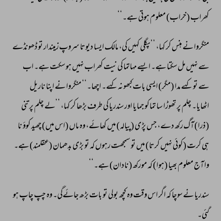
کھراب 
(خراب) 
معلوم 
ہوتی 
ہے۔‘‘ 
منگروا 
نے 
ہنس 
کر 
کہا، 
’’پگلی 
کہیں 
کی، 
مالک 
ایسا 
دیوتا 
سروپ 
زمیندار 
تو 
ڈھونڈے 
سے 
نہیں 
مل 
سکتا 
ہے۔ 
ایسے 
مہاتما 
کی 
نیت 
کھراب 
نہیں 
ہو 
سکت 
ہے۔ 
اب 
سے 
تو 
کہے 
مدا 
(مگر) 
ایسی 
بات 
کبھو 
نہ 
کہے۔ 
اچھا۔‘‘ 
منگروا 
نے 
اپنا 
ناریل 
اٹھایا۔ 
چلم 
پر 
تھوڑا 
سا 
تماکو 
جمایا 
اور 
سندریا 
کی 
طرف 
بڑھا 
کر 
کہا، 
’’لے 
چلم 
پر 
تنی 
(ذرا) 
آگ 
رکھ 
دے، 
جس 
پڑی 
(پیالہ) 
میں 
کھائے، 
وہ 
ماں 
(اس 
میں) 
چھید 
کوؤ 
نا 
ہی 
کرت 
(کوئی 
نہیں 
کرتا) 
میں 
تو 
سمجھت 
رہوں 
کہ 
تو 
بڑی 
بدھمان 
(عقلمند) 
ہے۔ 
وا 
آج 
معلوم 
بھیا 
(ہوا) 
کہ 
مورکھ 
(نادان) 
ہے۔‘‘ 
سندریا 
نے 
سوچا 
کہ 
اگر 
اس 
وقت 
وہ 
کچھ 
بولی 
تو 
بات 
بڑھ 
جائےگی۔ 
وہ 
چپ 
چاپ 
ہو 
گئی۔ 