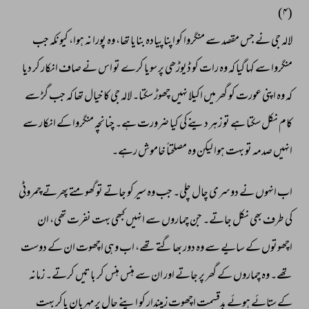
(۴) 
لالہ 
جی 
نے 
جس 
مقصد 
سے 
منگروا 
کو 
اپنا 
پیادہ 
بنایا 
تھا، 
وہ 
پورا 
نہ 
ہوا، 
کیونکہ 
جب 
منگروا 
سے 
کہا 
گیا 
کہ 
وہ 
رات 
کو 
ڈیوڑھی 
پر 
سویا 
کرے 
تو 
اس 
نے 
صاف 
انکار 
کر 
دیا 
کہ 
وہ 
اپنی 
عورت 
کو 
گھر 
میں 
اکیلا 
نہیں 
چھوڑ 
سکتا۔ 
لالہ 
جی 
کا 
خیال 
تھا 
کہ 
جب 
گڑ 
سے 
کام 
نکل 
سکتا 
ہے 
تو 
زہر 
دینے 
کی 
کیا 
ضرورت 
ہے۔ 
چنانچہ 
منگروا 
کے 
انکار 
سے 
انہیں 
صدمہ 
تو 
بہت 
ہوا 
لیکن 
وہ 
مصلحتاً 
خاموش 
رہے۔ 
اب 
انہوں 
نے 
دوسری 
چال 
چلی۔ 
جب 
وہ 
سیر 
کو 
جاتے 
تو 
گھومتے 
پھرتے 
چمروٹی 
کی 
طرف 
بھی 
نکل 
جاتے۔ 
جن 
چماروں 
سے 
انہیں 
کبھی 
بہت 
نفرت 
تھی، 
ان 
اچھوتوں 
کے 
سایے 
سے 
وہ 
دور 
بھاگتے 
تھے، 
اب 
وہی 
اچھوت 
ان 
کے 
دوست 
تھے۔ 
وہ 
چماروں 
کے 
گھر 
پر 
جاتے 
اور 
ان 
سے 
ہنس 
ہنس 
کر 
باتیں 
کرتے۔ 
زمانہ 
کے 
ستائے 
ہوئے 
بدقسمت 
اچھوت 
زمیندار 
کو 
اپنے 
حال 
پر 
مہربان 
پاکر 
بہت 