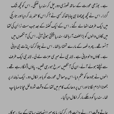
ہے۔ 
بوڑھی 
عورت 
کے 
ساتھ 
تھوڑی 
دور 
چل 
کر 
سندریا 
ٹھٹکی۔ 
اس 
کو 
کچھ 
شک 
گزرا۔ 
اس 
نے 
کچھ 
پوچھنا 
ہی 
چاہا 
تھا 
کہ 
کسی 
نے 
آکر 
اس 
کا 
منھ 
بند 
کر 
دیا 
اور 
تاریکی 
میں 
ایک 
طرف 
اٹھا 
لے 
گئے۔ 
اس 
کے 
ایک 
گھنٹہ 
کے 
بعد 
جب 
ست 
نرائن 
کی 
کتھا 
میں 
گاؤں 
والوں 
کو 
بڑالطف 
آ 
رہا 
تھا، 
سندریا 
چیختی 
ہوئی 
آئی۔ 
اس 
کی 
آنکھوں 
میں 
آنسو 
تھے۔ 
چہرہ 
غصہ 
کے 
مارے 
تمتما 
رہا 
تھا۔ 
اس 
نے 
چلاکر 
کہا، 
پنڈت 
جی 
دہائی 
ہے۔ 
گاؤں 
والو 
دہائی 
ہے۔ 
لالہ 
جی 
نے 
میری 
عزت 
لے 
لی۔ 
لالہ 
جی 
ایک 
طرف 
سے 
لپکتے 
ہوئے 
آئے، 
ان 
کی 
آنکھیں 
سرخ 
ہو 
رہی 
تھیں۔ 
پاؤں 
ڈگمگا 
رہے 
تھے۔ 
انہوں 
نے 
جودھا 
کو 
حکم 
دیا، 
اس 
بدمعاش 
عورت 
کو 
باہر 
نکال 
دو۔ 
ایک 
زمیندار 
پر 
جھوٹا 
الزام 
لگانا 
اور 
اس 
پر 
دھارمک 
کام 
میں 
کتھا 
کے 
وقت 
شوروغل 
مچانا 
مہاپاپ 
تھا۔ 
سندریا 
کو 
دھکے 
مار 
کر 
نکال 
دیا 
گیا۔ 
جاتے 
وقت 
اس 
نے 
دانت 
پیس 
کر 
کہا، 
پاپیو 
میرا 
انصاف 
پرماتما 
کے 
یہاں 
ہوگا۔ 