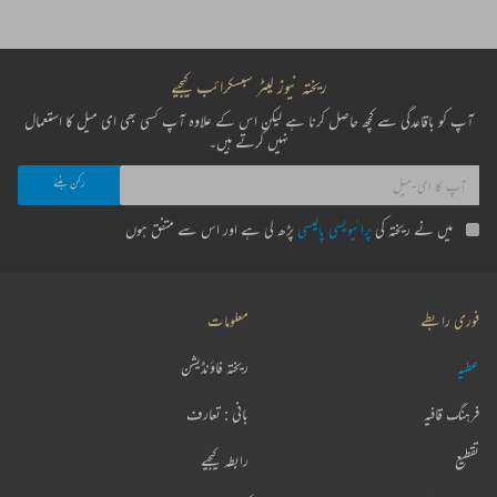
ریختہ نیوز لیٹر سبسکرائب کیجیے
آپ کو باقاعدگی سے کچھ حاصل کرنا ہے لیکن اس کے علاوہ آپ کسی بھی ای میل کا استعمال
نہیں کرتے ہیں۔
میں نے ریختہ کی
پرائیویسی پالیسی
پڑھ لی ہے اور اس سے متفق ہوں
فوری رابطے
معلومات
عطیہ
ریختہ فاؤنڈیشن
فرہنگ قافیہ
بانی : تعارف
تقطیع
رابطہ کیجیے