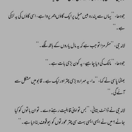
جودھا، 
’’یہاں 
سے 
پندرہ 
بیس 
میل 
پر 
ایک 
گاؤں 
چمر 
پروا 
ہے، 
اسی 
گاؤں 
کی 
یہ 
لڑکی 
ہے۔‘‘ 
لالہ 
جی، 
’’مگر 
مزا 
تو 
جب 
ہے 
کہ 
یہ 
مال 
یاروں 
کے 
ہاتھ 
لگے۔‘‘ 
جودھا، 
’’مالک 
کی 
دیا 
چاہیے، 
یہ 
کون 
بڑی 
بات 
ہے۔‘‘ 
بھگنا 
پاسی 
نے 
کہا، 
’’مدا، 
یہ 
مہرارو 
بڑی 
چتر 
اور 
نیک 
ہے۔ 
قابو 
میں 
مشکل 
سے 
آئےگی۔‘‘ 
لالہ 
جی 
نے 
ڈانٹ 
بتائی، 
’’بس 
تو 
اپنی 
قابلیت 
رہنے 
دے۔ 
تو 
ان 
باتوں 
کو 
کیا 
جانے؟ 
میں 
نے 
ایسی 
ایسی 
بہت 
سی 
چتر 
عورتوں 
کو 
بیوقوف 
بنا 
دیا 
ہے۔‘‘ 