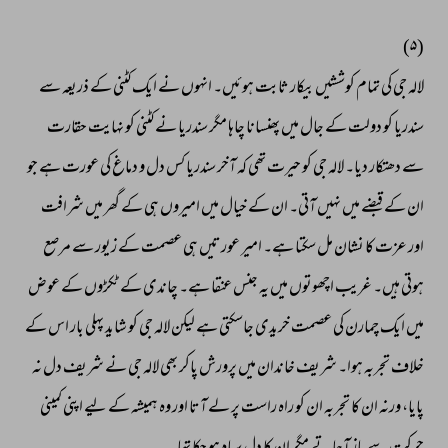
(۵) 
لالہ 
جی 
کی 
تمام 
کوششیں 
بیکار 
ثابت 
ہوئیں۔ 
انہوں 
نے 
ایک 
کٹنی 
کے 
ذریعہ 
سے 
سندریا 
کو 
دولت 
کے 
جال 
میں 
پھنسانا 
چاہا 
مگر 
سندریا 
نے 
کٹنی 
کو 
نہایت 
حقارت 
سے 
دھتکار 
دیا۔ 
لالہ 
جی 
کو 
حیرت 
تھی 
کہ 
آخر 
سندریا 
کس 
دل 
و 
دماغ 
کی 
عورت 
ہے 
جو 
ان 
کے 
قبضے 
میں 
نہیں 
آتی۔ 
ان 
کے 
خیال 
میں 
امیروں 
ہی 
کے 
گھر 
میں 
شرافت 
اور 
عزت 
کا 
نشان 
مل 
سکتا 
ہے۔ 
امیر 
عورتیں 
ہی 
عصمت 
کے 
زیور 
سے 
مرصع 
ہوتی 
ہیں۔ 
غریب 
اچھوتوں 
میں 
یہ 
جنس 
عنقا 
ہے۔ 
چاندی 
کے 
ٹکڑوں 
کے 
عوض 
میں 
ایک 
چمارن 
کی 
عصمت 
خریدی 
جاسکتی 
ہے 
لیکن 
لالہ 
جی 
کو 
شاید 
پہلی 
بار 
اس 
کے 
خلاف 
تجربہ 
ہوا۔ 
شریف 
خاندان 
میں 
پرورش 
پاکر 
بھی 
لالہ 
جی 
نے 
شریف 
دل 
نہ 
پایا، 
ورنہ 
ان 
کا 
تجربہ 
ان 
کو 
راہ 
راست 
پر 
لے 
آتا 
اور 
وہ 
ہمیشہ 
کے 
لیے 
اپنی 
کمینی 