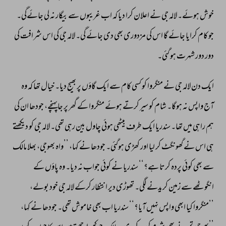
خوش 
ہوئے۔ 
لالہ 
جی 
نے 
اعلان 
کرا 
دیا 
کہ 
اب 
غریبوں 
سے 
بیگار 
نہ 
لی 
جائےگی۔ 
جو 
کام 
کرایا 
جائے 
گا 
اس 
کی 
مزدوری 
بھی 
دی 
جائے 
گی۔ 
لالہ 
جی 
کی 
اس 
شرافت 
کی 
دور 
دور 
شہرت 
ہو 
گئی۔ 
ایک 
دن 
لالہ 
جی 
نے 
منگروا 
کو 
کسی 
کام 
سے 
ایک 
گاؤں 
پر 
بھیج 
دیا۔ 
خیال 
تھا 
کہ 
وہ 
آج 
واپس 
نہ 
ہوگا۔ 
شام 
کو 
سیر 
کرتے 
ہوئے 
منگروا 
کے 
گھر 
پر 
جاپہنچے، 
جودھا 
ان 
کی 
ہم 
راہی 
میں 
تھا۔ 
سندریا 
ایک 
طرف 
بیٹھی 
ہوئی 
چاول 
بین 
رہی 
تھی۔ 
لالہ 
جی 
کو 
دیکھتے 
ہی 
اس 
نے 
گھونگٹ 
کر 
لیا 
اور 
کھڑی 
ہوگئی۔ 
جودھا 
نے 
کہا، 
’’واہ 
بھوجی، 
بھلا 
مالک 
سے 
بھی 
کوئی 
پردہ 
کرتا 
ہے؟‘‘ 
سندریا 
نے 
کوئی 
جواب 
نہ 
دیا۔ 
وہ 
پاؤں 
کے 
انگوٹھے 
سے 
زمین 
کریدنے 
لگی۔ 
تھوڑی 
دیر 
انتظار 
کرکے 
لالہ 
جی 
خود 
بولے، 
’’منگروا 
کیا 
ابھی 
واپس 
نہیں 
آیا؟‘‘ 
سندریا 
اب 
بھی 
خاموش 
تھی۔ 
جودھا 
نے 
کہا، 