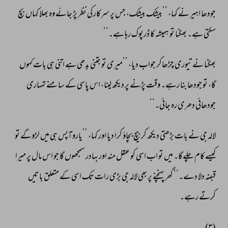
جودھا 
اہیر 
نے 
کہا، 
’’بیشک 
بیشک، 
جس 
پر 
سرکار 
کی 
نظر 
پڑ 
جائے 
وہ 
بھلا 
کہاں 
بچ 
سکتی 
ہے۔ 
بھگنا 
تو 
ہمیشہ 
کا 
ڈرپوک 
رہا 
ہے۔‘‘ 
بھگنا 
نے 
تیوری 
چڑھاکر 
جواب 
دیا، 
’’میری 
تو 
جتنی 
بدھی 
ہے 
اتنی 
ہی 
بات 
کہوں 
گا، 
تو 
جودھا 
بنا 
رہے۔ 
وقت 
پڑنے 
پر 
دیکھ 
لینا، 
اس 
پاسی 
کے 
سامنے 
تمہاری 
جودھائی 
دھری 
رہ 
جائی۔‘‘ 
لالہ 
جی 
نے 
بات 
بڑھتی 
دیکھ 
کر 
بیچ 
بچاؤ 
کرا 
دیا 
اور 
کہا، 
’’یارو 
آپس 
ہی 
میں 
لڑوگے 
تو 
کیسے 
کام 
چلےگا۔ 
میں 
تو 
اب 
اسی 
کو 
عقل 
مند 
اور 
بہادر 
سمجھوں 
گا 
جو 
اس 
مال 
پر 
میرا 
قبضہ 
دلا 
دے۔‘‘ 
گھر 
پہنچنے 
پر 
بھی 
لالہ 
جی 
بڑی 
رات 
تک 
اسی 
کے 
متعلق 
باتیں 
کرتے 
رہے۔ 