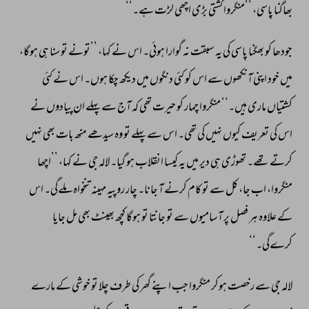
بھاگنا 
پاسی، 
’’منگروا 
کشتی 
بڑی 
اچھی 
لڑت 
ہے۔‘‘ 
جودھا 
کو 
بھگنا 
پاسی 
کی 
یہ 
سبقت 
نہ 
گوارا 
ہوئی۔ 
اس 
نے 
کہا، 
’’تونے 
تو 
سنا 
ہی 
ہوگا، 
میں 
خود 
اپنی 
آنکھوں 
سے 
اس 
کو 
کئی 
دنگوں 
میں 
دیکھ 
چکا 
ہوں۔ 
اس 
نے 
کئی 
کشتیاں 
ماری 
ہیں۔‘‘ 
منگروا 
چمار 
کو 
حیرت 
تھی 
کہ 
آج 
سے 
پہلے 
ان 
پیادوں 
نے 
اس 
کی 
تعریف 
کیوں 
نہیں 
کی 
تھی۔ 
اس 
سے 
پہلے 
تو 
وہ 
سیدھے 
منھ 
بات 
بھی 
نہیں 
کرتے 
تھے۔ 
تھوڑی 
ہی 
دیر 
میں 
یہ 
کیسا 
انقلاب 
ہو 
گیا۔ 
لالہ 
جی 
نے 
کہا، 
’’اچھا 
منگروا، 
اب 
جا، 
کل 
سے 
تو 
کام 
کرنے 
آ 
جانا۔ 
چار 
روپیہ 
مہینہ 
تنخواہ 
ملےگی۔ 
اس 
کے 
علاوہ 
ہر 
فصل 
پر 
آسامیوں 
سے 
تو 
جانتا 
تو 
ہوگا 
کچھ 
بھینٹ 
بھی 
مل 
جایا 
کرےگی۔‘‘ 
لالہ 
جی 
سے 
رخصت 
ہوکر 
منگروا 
جب 
اپنے 
گھر 
کی 
طرف 
چلا 
تو 
خوشی 
کے 
مارے 