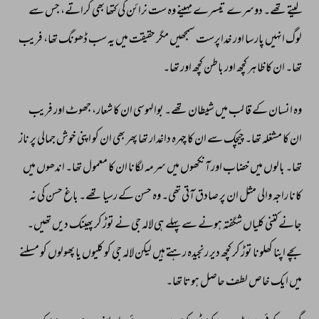
لیتے 
تھے۔ 
دوسرے 
تیسرے 
مہینے 
وہ 
ست 
نرائن 
کی 
کتھا 
بھی 
کراتے، 
جس 
سے 
لوگ 
انہیں 
پارسا 
اور 
خداپرست 
سمجھیں 
مگر 
حقیقت 
میں 
یہ 
سب 
ڈھونگ 
تھا، 
فریب 
تھا۔ 
ان 
کا 
ظاہر 
کچھ 
اور 
باطن 
کچھ 
اور 
تھا۔ 
وہ 
انسان 
کے 
قا 
لب 
میں 
شیطان 
تھے۔ 
بوالہوسی 
ان 
کا 
شعار، 
جھوٹ 
اور 
فریب 
ان 
کا 
مشغلہ 
تھا۔ 
چیچک 
سے 
ان 
کا 
چہرہ 
داغدار 
تھا 
پھر 
بھی 
ان 
کو 
اپنی 
خوش 
جمالی 
پر 
ناز 
تھا۔ 
بالوں 
میں 
خضاب 
اور 
آنکھوں 
میں 
سرمہ 
لگانا 
ان 
کا 
معمول 
تھا۔ 
اندھوں 
میں 
کانا 
راجہ 
والی 
مثل 
ان 
پر 
صادق 
آتی 
تھی۔ 
وہ 
حسن 
کے 
رسیا 
تھے۔ 
باغ 
حسن 
کی 
نہ 
جانے 
کتنی 
کلیاں 
شگفتہ 
ہونے 
سے 
پہلے 
ہی 
لالہ 
جی 
نے 
توڑ 
کر 
پھینک 
دیں 
تھیں۔ 
بچے 
اپنا 
کھلونا 
توڑ 
کر 
کچھ 
دیر 
رنجیدہ 
رہتے 
ہیں 
لیکن 
لالہ 
جی 
کو 
کلیوں 
یا 
پھولوں 
کو 
مسلنے 
میں 
ایک 
خاص 
لطف 
حاصل 
ہوتا 
تھا۔ 