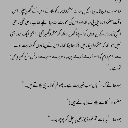
(۳) 
دوسرے 
دن 
لالہ 
جی 
کے 
پیارے 
منگروا 
چمار 
کو 
بلانے 
اس 
کے 
گھر 
پہنچے۔ 
اس 
وقت 
منگروا 
ناریل 
پی 
رہا 
تھا 
اور 
اس 
کی 
عورت 
سندریا 
اپلے 
تھاپ 
رہی 
تھی۔ 
علی 
الصبح 
زمیندار 
کے 
پیادوں 
کو 
اپنے 
گھر 
پر 
دیکھ 
کر 
منگرو 
گھبرا 
گیا۔ 
ابھی 
ایک 
مہینہ 
بھی 
نہیں 
ہوا 
تھا 
کہ 
منگروا 
بیگار 
میں 
پکڑا 
جا 
چکا 
تھا۔ 
اس 
نے 
پیادوں 
کو 
نہایت 
ادب 
سے 
را 
م 
رام 
کہا 
اور 
ڈرتے 
ڈرتے 
پوچھا، 
سویرے 
سویرے 
درشن 
دئیو 
کھیر 
(خیر) 
تو 
ہے۔‘‘ 
جودھا 
نے 
کہا، 
’’ہاں 
سب 
خیریت 
ہے۔ 
چلو 
تم 
کو 
لالہ 
جی 
بلاتے 
ہیں۔‘‘ 
منگروا، 
’’کاہے 
بلاوت 
(بلاتے 
ہیں) 
‘‘ 
جودھا، 
’’یہ 
بات 
تم 
خود 
ڈیوڑھی 
پر 
چل 
کر 
پوچھ 
لینا۔‘‘ 