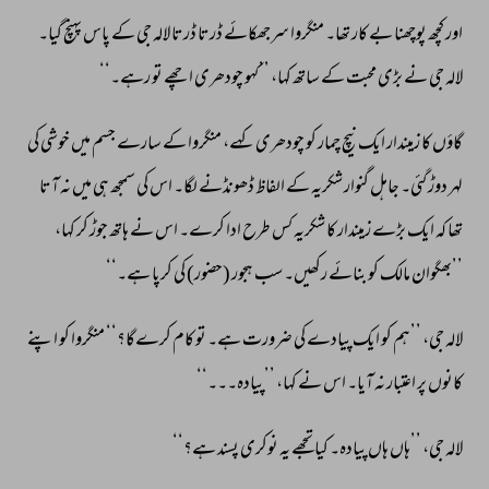
اور 
کچھ 
پوچھنا 
بے 
کار 
تھا۔ 
منگروا 
سرجھکائے 
ڈرتا 
ڈرتا 
لالہ 
جی 
کے 
پاس 
پہنچ 
گیا۔ 
لالہ 
جی 
نے 
بڑی 
محبت 
کے 
ساتھ 
کہا، 
’’کہو 
چودھری 
اچھے 
تو 
رہے۔‘‘ 
گاؤں 
کا 
زمیندار 
ایک 
نیچ 
چمار 
کو 
چودھری 
کہے، 
منگروا 
کے 
سارے 
جسم 
میں 
خوشی 
کی 
لہر 
دوڑ 
گئی۔ 
جاہل 
گنوار 
شکریہ 
کے 
الفاظ 
ڈھونڈنے 
لگا۔ 
اس 
کی 
سمجھ 
ہی 
میں 
نہ 
آتا 
تھا 
کہ 
ایک 
بڑے 
زمیندار 
کا 
شکریہ 
کس 
طرح 
ادا 
کرے۔ 
اس 
نے 
ہاتھ 
جوڑ 
کر 
کہا، 
’’بھگوان 
مالک 
کو 
بنائے 
رکھیں۔ 
سب 
ہجور 
(حضور) 
کی 
کرپا 
ہے۔‘‘ 
لالہ 
جی، 
’’ہم 
کو 
ایک 
پیادے 
کی 
ضرورت 
ہے۔ 
تو 
کام 
کرےگا؟‘‘ 
منگروا 
کو 
اپنے 
کانوں 
پر 
اعتبار 
نہ 
آیا۔ 
اس 
نے 
کہا، 
’’پیادہ۔۔۔‘‘ 
لالہ 
جی، 
’’ہاں 
ہاں 
پیادہ۔ 
کیا 
تجھے 
یہ 
نوکری 
پسند 
ہے؟‘‘ 