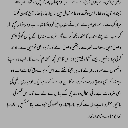
زمین 
پر 
اس 
کے 
پاؤں 
نہ 
پڑتے 
تھے۔ 
اب 
وہ 
چھاتی 
پھلاکر 
چل 
رہا 
تھا۔ 
اب 
وہ 
زمیندار 
کا 
پیادہ 
تھا۔ 
اس 
وقت 
وہ 
عالم 
خیال 
میں 
اڑا 
چلا 
جا 
رہا 
تھا۔ 
آج 
کا 
دن 
کیسا 
مبارک 
ہے۔ 
منھ 
اندھیرے 
اس 
نے 
سندریا 
ہی 
کو 
دیکھا 
تھا۔ 
اب 
وہ 
روزانہ 
صبح 
اٹھ 
کر 
سب 
سے 
پہلے 
سندریا 
کا 
منھ 
دیکھا 
کرےگا۔ 
غریب 
سندریا 
کے 
پاس 
کوئی 
اچھی 
دھوتی 
نہیں۔ 
وہ 
اب 
شہر 
سے 
ریشمی 
دھوتی 
لائےگا۔ 
زیور 
بھی 
تو 
نہیں 
ہے۔ 
اونھ 
کوئی 
پرواہ 
نہیں۔ 
پہلے 
تنخواہ 
ملتے 
ہی 
وہ 
اس 
کا 
بھی 
کچھ 
انتظام 
کرےگا۔ 
اب 
وہ 
اپنے 
دشمنوں 
سے 
ضرور 
بدلہ 
لےگا۔ 
ہر 
بھجنا 
بنئے 
نے 
اس 
کو 
بہت 
دق 
کیا 
ہے 
اب 
وہ 
بنئے 
کے 
بھی 
مزاج 
درست 
کر 
دےگا۔ 
پیادے 
کے 
لیے 
ایک 
لوہ 
بندی 
لاٹھی 
کی 
بھی 
ضرورت 
ہے۔ 
فی 
الحال 
وہ 
لالہ 
جی 
کے 
یہاں 
سے 
لے 
لے 
گا۔ 
اس 
قسم 
کی 
باتیں 
منگروا 
اپنے 
دل 
سے 
کرتا 
جا 
رہا 
تھا۔ 
وہ 
تصور 
کی 
نگاہ 
سے 
اپنا 
مستقبل 
دیکھ 
رہا 
تھا 
جو 
نہایت 
شاندار 
تھا۔ 