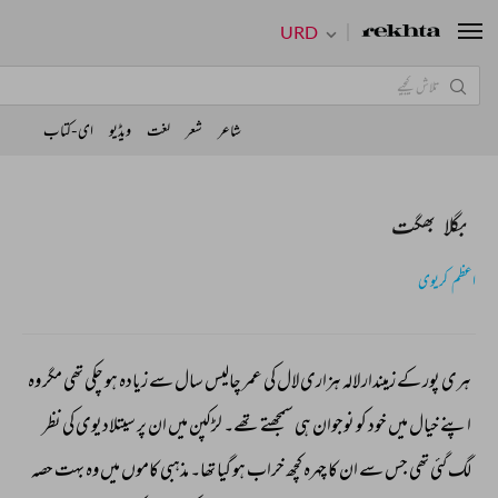
URD
شاعر
شعر
لغت
ویڈیو
ای-کتاب
بگلا بھگت
اعظم کریوی
ہری 
پور 
کے 
زمیندار 
لالہ 
ہزاری 
لال 
کی 
عمر 
چالیس 
سال 
سے 
زیادہ 
ہو 
چکی 
تھی 
مگر 
وہ 
اپنے 
خیال 
میں 
خود 
کو 
نوجوان 
ہی 
سمجھتے 
تھے۔ 
لڑکپن 
میں 
ان 
پر 
سیتلادیوی 
کی 
نظر 
لگ 
گئی 
تھی 
جس 
سے 
ان 
کا 
چہرہ 
کچھ 
خراب 
ہو 
گیا 
تھا۔ 
مذہبی 
کاموں 
میں 
وہ 
بہت 
حصہ 