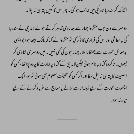
اتنا 
کہہ 
کر 
سندریا 
تاریکی 
میں 
غائب 
ہو 
گئی۔ 
پھر 
اس 
کا 
کہیں 
پتہ 
ہی 
نہ 
چلا۔ 
دوسرے 
دن 
جب 
منگروا 
چمار 
سے 
ہمدردی 
ظاہر 
کرتے 
ہوئے 
لالہ 
جی 
نے 
سندریا 
کی 
بدمعاشی 
اور 
اس 
کی 
فراری 
کا 
ذکر 
کیا 
تو 
منگروا 
نے 
کہا 
کہ 
مالک 
اچھا 
ہوا 
جو 
ایسی 
بدمعاش 
عورت 
سے 
چھٹکارا 
ملا۔ 
چمارنیوں 
کی 
کمی 
نہیں۔ 
میں 
دوسری 
شادی 
کر 
لیہوں۔ 
ناکردہ 
گناہ 
بدنام 
ہوئی 
لیکن 
لالہ 
جی 
کے 
گناہ 
پر 
امارت 
کا 
پردہ 
پڑا 
تھا، 
کسی 
کو 
اصلیت 
کا 
پتہ 
ہی 
نہ 
چل 
سکا 
اور 
اگر 
کسی 
کو 
حقیقت 
معلوم 
بھی 
ہوئی 
تو 
ہو، 
ایک 
اچھوت 
عورت 
کے 
لیے 
زمیندار 
سے 
لڑنے 
یا 
سماج 
سے 
فریاد 
کرنے 
کے 
لیے 
تیار 
نہ 
ہوا۔ 