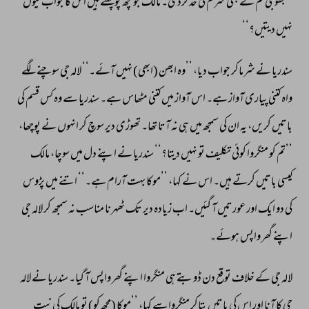
’’بھوجی 
تم 
نے 
بھی 
شرم 
کی 
حدکردی۔ 
مالک 
جو 
کچھ 
پوچھتے 
ہیں 
اس 
کا 
جواب 
کیوں 
نہیں 
دیتیں؟‘‘ 
سندریا 
نے 
شرماکر 
جواب 
دیا، 
’’وہ 
ابھن 
(ابھی) 
نہیں 
آئے۔‘‘ 
لالہ 
جی 
سوچنے 
لگے 
واہ 
کتنی 
پیاری 
آواز 
ہے۔ 
اس 
آواز 
میں 
کتنی 
مٹھاس 
ہے۔ 
سندریا 
سے 
وہ 
کس 
قسم 
کی 
باتیں 
کریں، 
یہ 
ان 
کی 
سمجھ 
میں 
ہی 
نہ 
آتا 
تھا۔ 
تھوڑی 
دیر 
سوچ 
کر 
انہوں 
نے 
پوچھا، 
’’تم 
کو 
منگروا 
کوئی 
تکلیف 
تو 
نہیں 
دیتا؟‘‘ 
سندریا 
نے 
اپنے 
دل 
میں 
سوچا، 
مالک 
کیسی 
باتیں 
کرتے 
ہیں۔ 
اس 
نے 
کہا، 
’’موکا 
بہت 
آرام 
ہے۔‘‘ 
اتنے 
میں 
پڑوس 
کی 
دو 
ایک 
اور 
عورتیں 
آ 
گئیں۔ 
اب 
زیادہ 
دیر 
تک 
ٹھہرنا 
مناسب 
نہ 
سمجھ 
کر 
لالہ 
جی 
اپنے 
گھر 
واپس 
ہوئے۔ 
لالہ 
جی 
کے 
خلاف 
توقع 
دن 
ڈوبتے 
ہی 
منگروا 
اپنے 
گھر 
واپس 
آ 
گیا۔ 
سندریا 
نے 
لالہ 
جی 
کا 
آنا 
اور 
اس 
کی 
باتیں 
بتاکر 
منگروا 
سے 
کہا، 
’’موکا 
(مجھ 
کو) 
تو 
مالک 
کی 
نیت 