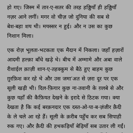
हो 
गए। 
जिस्म 
में 
तार-ए-सतर 
की 
तरह 
हड्डियाँ 
ही 
हड्डियाँ 
नज़र 
आने 
लगीं। 
मगर 
वो 
चीज़ 
जो 
दुनिया 
की 
सब 
से 
बेश-बहा 
शय 
थी। 
मयस्सर 
न 
हुई। 
और 
न 
उस 
का 
कुछ 
निशान 
मिला। 
एक 
रोज़ 
भूलता-भटकता 
एक 
मैदान 
में 
निकला। 
जहाँ 
हज़ारों 
आदमी 
हल्क़ा 
बाँधे 
खड़े 
थे। 
बीच 
में 
अम्मामे 
और 
अबा 
वाले 
रीशाईल 
क़ाज़ी 
शान-ए-तहक्कुम 
से 
बैठे 
हुए 
बाहम 
कुछ 
ग़ुरफ़िश 
कर 
रहे 
थे 
और 
उस 
जमा'अत 
से 
ज़रा 
दूर 
पर 
एक 
सूली 
खड़ी 
थी। 
दिल-फ़िगार 
कुछ 
ना-तवानी 
के 
ग़लबे 
से 
और 
कुछ 
यहाँ 
की 
कैफ़ियत 
देखने 
के 
इरादे 
से 
ठिटक 
गया। 
क्या 
देखता 
है 
कि 
कई 
बरक़नदार 
एक 
दस्त-ओ-पा-ब-ज़ंजीर 
क़ैदी 
के 
ले 
चले 
आ 
रहे 
हैं। 
सूली 
के 
क़रीब 
पहुँच 
कर 
सब 
सिपाही 
रुक 
गए। 
और 
क़ैदी 
की 
हथकड़ियाँ 
बेड़ियाँ 
सब 
उतार 
ली 
गईं। 