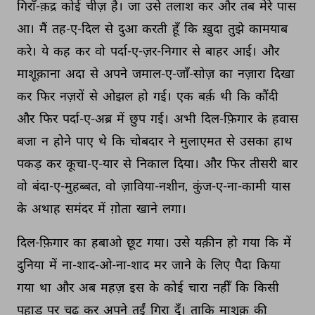
गिराँ-क़द्र 
कोई 
चीज़ 
है। 
जा 
उसे 
तलाश 
कर 
और 
तब 
मेरे 
पास 
आ। 
मैं 
तह-ए-दिल 
से 
दुआ 
करती 
हूँ 
कि 
ख़ुदा 
तुझे 
कामयाब 
करे। 
ये 
कह 
कर 
वो 
पर्दा-ए-ज़र-निगार 
से 
बाहर 
आई। 
और 
माशूक़ाना 
अदा 
से 
अपने 
जमाल-ए-जाँ-सोज़ 
का 
नज़ारा 
दिखा 
कर 
फिर 
नज़रों 
से 
ओझल 
हो 
गई। 
एक 
बर्क़ 
थी 
कि 
कौंदी 
और 
फिर 
पर्दा-ए-अब्र 
में 
छुप 
गई। 
अभी 
दिल-फ़िगार 
के 
हवास 
बजा 
न 
होने 
पाए 
थे 
कि 
चोबदार 
ने 
मुलाएमत 
से 
उसका 
हाथ 
पकड़ 
कर 
कूचा-ए-यार 
से 
निकाल 
दिया। 
और 
फिर 
तीसरी 
बार 
वो 
बंदा-ए-मुहब्बत, 
वो 
ज़ाविया-नशीन, 
कुंज-ए-ना-कामी 
यास 
के 
अथाह 
समंदर 
में 
ग़ोता 
खाने 
लगा। 
दिल-फ़िगार 
का 
हबाओ 
छूट 
गया। 
उसे 
यक़ीन 
हो 
गया 
कि 
में 
दुनिया 
में 
ना-शाद-ओ-ना-शाद 
मर 
जाने 
के 
लिए 
पैदा 
किया 
गया 
था 
और 
अब 
महज़ 
इस 
के 
कोई 
चारा 
नहीँ 
कि 
किसी 
पहाड़ 
पर 
चढ़ 
कर 
अपने 
तईं 
गिरा 
दूँ। 
ताकि 
माशूक़ 
की 