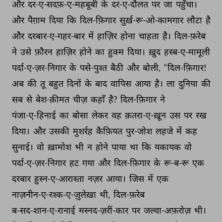
और 
दर-ए-सदफ़-ए-महबूबी 
के 
दर-ए-दौलत 
पर 
जा 
पहुँचा। 
और 
पैग़ाम 
दिया 
कि 
दिल-फ़िगार 
सुर्ख़-रू-ओ-कामगार 
लौटा 
है 
और 
दरबार-ए-गहर-बार 
में 
हाज़िर 
होना 
चाहता 
है। 
दिल-फ़रेब 
ने 
उसे 
फ़ौरन 
हाज़िर 
होने 
का 
हुक्म 
दिया। 
ख़ुद 
हस्ब-ए-मामूली 
पर्दा-ए-ज़र-निगार 
के 
पसे-पुश्त 
बैठी 
और 
बोली, 
“दिल-फ़िगार! 
अब 
की 
तू 
बहुत 
दिनों 
के 
बाद 
वापिस 
आया 
है। 
ला 
दुनिया 
की 
सब 
से 
बेश-क़ीमत 
चीज़ 
कहाँ 
है? 
दिल-फ़िगार 
ने 
पंजा-ए-हिनाई 
का 
बोसा 
लेकर 
वह 
क़तरा-ए-ख़ून 
उस 
पर 
रख 
दिया। 
और 
उसकी 
मुशर्रह 
कैफ़ियत 
पुर-जोश 
लहजे 
में 
कह 
सुनाई। 
वो 
ख़ामोश 
भी 
न 
होने 
पाया 
था 
कि 
यकायक 
वो 
पर्दा-ए-ज़र-निगार 
हट 
गया 
और 
दिल-फ़िगार 
के 
रू-ब-रू 
एक 
दरबार 
हुस्न-ए-आरास्ता 
नज़र 
आया। 
जिस 
में 
एक 
नाज़नीन-ए-रश्क-ए-ज़ुलेख़ा 
थी, 
दिल-फ़रेब 
ब-सद-शान-ए-रानाई 
मस्नद-ज़रीं-कार 
पर 
जल्वा-अफ़रोज़ 
थी। 