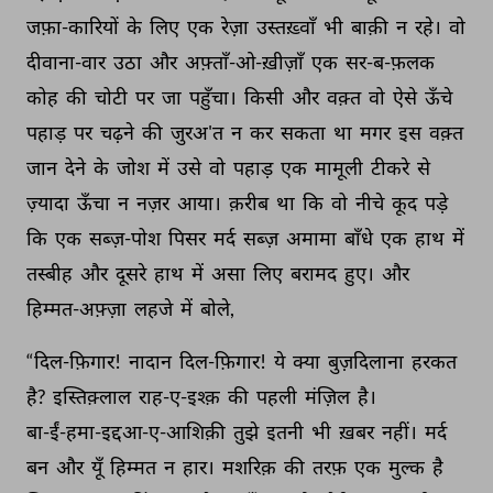
जफ़ा-कारियों 
के 
लिए 
एक 
रेज़ा 
उस्तख़्वाँ 
भी 
बाक़ी 
न 
रहे। 
वो 
दीवाना-वार 
उठा 
और 
अफ़्ताँ-ओ-ख़ीज़ाँ 
एक 
सर-ब-फ़लक 
कोह 
की 
चोटी 
पर 
जा 
पहुँचा। 
किसी 
और 
वक़्त 
वो 
ऐसे 
ऊँचे 
पहाड़ 
पर 
चढ़ने 
की 
जुरअ'त 
न 
कर 
सकता 
था 
मगर 
इस 
वक़्त 
जान 
देने 
के 
जोश 
में 
उसे 
वो 
पहाड़ 
एक 
मामूली 
टीकरे 
से 
ज़्यादा 
ऊँचा 
न 
नज़र 
आया। 
क़रीब 
था 
कि 
वो 
नीचे 
कूद 
पड़े 
कि 
एक 
सब्ज़-पोश 
पिसर 
मर्द 
सब्ज़ 
अमामा 
बाँधे 
एक 
हाथ 
में 
तस्बीह 
और 
दूसरे 
हाथ 
में 
असा 
लिए 
बरामद 
हुए। 
और 
हिम्मत-अफ़्ज़ा 
लहजे 
में 
बोले, 
“दिल-फ़िगार! 
नादान 
दिल-फ़िगार! 
ये 
क्या 
बुज़दिलाना 
हरकत 
है? 
इस्तिक़्लाल 
राह-ए-इश्क़ 
की 
पहली 
मंज़िल 
है। 
बा-ईं-हमा-इद्दआ-ए-आशिक़ी 
तुझे 
इतनी 
भी 
ख़बर 
नहीं। 
मर्द 
बन 
और 
यूँ 
हिम्मत 
न 
हार। 
मशरिक़ 
की 
तरफ़ 
एक 
मुल्क 
है 