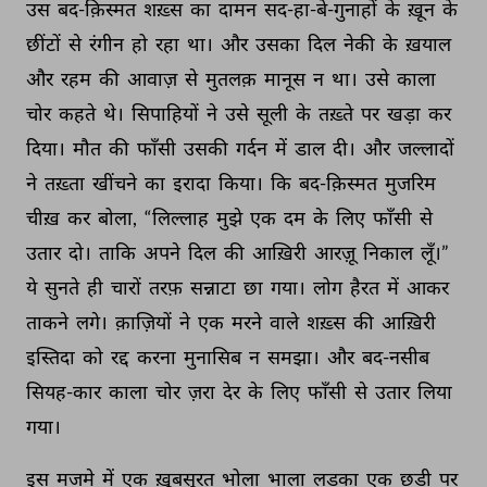
उस 
बद-क़िस्मत 
शख़्स 
का 
दामन 
सद-हा-बे-गुनाहों 
के 
ख़ून 
के 
छींटों 
से 
रंगीन 
हो 
रहा 
था। 
और 
उसका 
दिल 
नेकी 
के 
ख़याल 
और 
रहम 
की 
आवाज़ 
से 
मुतलक़ 
मानूस 
न 
था। 
उसे 
काला 
चोर 
कहते 
थे। 
सिपाहियों 
ने 
उसे 
सूली 
के 
तख़्ते 
पर 
खड़ा 
कर 
दिया। 
मौत 
की 
फाँसी 
उसकी 
गर्दन 
में 
डाल 
दी। 
और 
जल्लादों 
ने 
तख़्ता 
खींचने 
का 
इरादा 
किया। 
कि 
बद-क़िस्मत 
मुजरिम 
चीख़ 
कर 
बोला, 
“लिल्लाह 
मुझे 
एक 
दम 
के 
लिए 
फाँसी 
से 
उतार 
दो। 
ताकि 
अपने 
दिल 
की 
आख़िरी 
आरज़ू 
निकाल 
लूँ।” 
ये 
सुनते 
ही 
चारों 
तरफ़ 
सन्नाटा 
छा 
गया। 
लोग 
हैरत 
में 
आकर 
ताकने 
लगे। 
क़ाज़ियों 
ने 
एक 
मरने 
वाले 
शख़्स 
की 
आख़िरी 
इस्तिदा 
को 
रद्द 
करना 
मुनासिब 
न 
समझा। 
और 
बद-नसीब 
सियह-कार 
काला 
चोर 
ज़रा 
देर 
के 
लिए 
फाँसी 
से 
उतार 
लिया 
गया। 
इस 
मजमे 
में 
एक 
ख़ूबसूरत 
भोला 
भाला 
लड़का 
एक 
छड़ी 
पर 