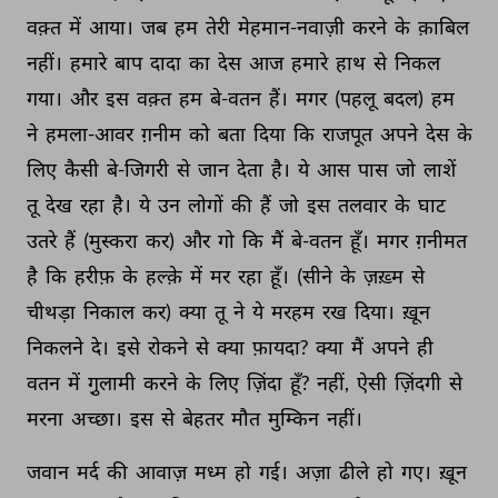
वक़्त 
में 
आया। 
जब 
हम 
तेरी 
मेहमान-नवाज़ी 
करने 
के 
क़ाबिल 
नहीं। 
हमारे 
बाप 
दादा 
का 
देस 
आज 
हमारे 
हाथ 
से 
निकल 
गया। 
और 
इस 
वक़्त 
हम 
बे-वतन 
हैं। 
मगर 
(पहलू 
बदल) 
हम 
ने 
हमला-आवर 
ग़नीम 
को 
बता 
दिया 
कि 
राजपूत 
अपने 
देस 
के 
लिए 
कैसी 
बे-जिगरी 
से 
जान 
देता 
है। 
ये 
आस 
पास 
जो 
लाशें 
तू 
देख 
रहा 
है। 
ये 
उन 
लोगों 
की 
हैं 
जो 
इस 
तलवार 
के 
घाट 
उतरे 
हैं 
(मुस्करा 
कर) 
और 
गो 
कि 
मैं 
बे-वतन 
हूँ। 
मगर 
ग़नीमत 
है 
कि 
हरीफ़ 
के 
हल्क़े 
में 
मर 
रहा 
हूँ। 
(सीने 
के 
ज़ख़्म 
से 
चीथड़ा 
निकाल 
कर) 
क्या 
तू 
ने 
ये 
मरहम 
रख 
दिया। 
ख़ून 
निकलने 
दे। 
इसे 
रोकने 
से 
क्या 
फ़ायदा? 
क्या 
मैं 
अपने 
ही 
वतन 
में 
गु़लामी 
करने 
के 
लिए 
ज़िंदा 
हूँ? 
नहीं, 
ऐसी 
ज़िंदगी 
से 
मरना 
अच्छा। 
इस 
से 
बेहतर 
मौत 
मुम्किन 
नहीं। 
जवान 
मर्द 
की 
आवाज़ 
मध्म 
हो 
गई। 
अज़ा 
ढीले 
हो 
गए। 
ख़ून 