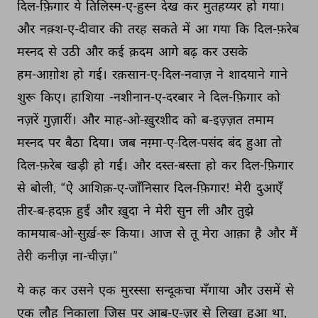
दिल-फ़िगार 
ये 
तिलिस्म-ए-हुस्न 
देख 
कर 
मुतहय्यर 
हो 
गया। 
और 
नक़्श-ए-दीवार 
की 
तरह 
सकते 
में 
आ 
गया 
कि 
दिल-फ़रेब 
मस्नद 
से 
उठी 
और 
कई 
क़दम 
आगे 
बढ़ 
कर 
उसके 
हम-आग़ोश 
हो 
गई। 
रक़सान-ए-दिल-नवाज़ 
ने 
शादयाने 
गाने 
शुरू 
किए। 
हाशिया 
-नशीनान-ए-दरबार 
ने 
दिल-फ़िगार 
को 
नज़रें 
गुज़ारीं। 
और 
माह-ओ-ख़ुरशीद 
को 
ब-इज़्ज़त 
तमाम 
मस्नद 
पर 
बैठा 
दिया। 
जब 
नग़्मा-ए-दिल-पसंद 
बंद 
हुआ 
तो 
दिल-फ़रेब 
खड़ी 
हो 
गई। 
और 
दस्त-बस्ता 
हो 
कर 
दिल-फ़िगार 
से 
बोली, 
“ऐ 
आशिक़-ए-जाँनिसार 
दिल-फ़िगार! 
मेरी 
दुआएँ 
तीर-ब-हदफ़ 
हुईं 
और 
ख़ुदा 
ने 
मेरी 
सुन 
ली 
और 
तुझे 
कामयाब-ओ-सुर्ख़-रू 
किया। 
आज 
से 
तू 
मेरा 
आक़ा 
है 
और 
मैं 
तेरी 
कनीज़ 
ना-चीज़।” 
ये 
कह 
कर 
उसने 
एक 
मुरस्सा 
सन्दूकचा 
मँगाया 
और 
उसमें 
से 
एक 
लौह 
निकाला 
जिस 
पर 
आब-ए-ज़र 
से 
लिखा 
हुआ 
था, 