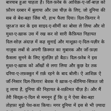
बारयाब 
हुआ 
चाहता 
है। 
दिल-फ़रेब 
के 
आशिक़-ए-जाँ-बाज़ 
को 
फ़ौरन 
दरबार 
में 
बुलाया 
और 
उस 
चीज़ 
के 
लिए, 
जो 
दुनिया 
की 
सब 
से 
बेश-बहा 
जिंस 
थी, 
हाथ 
फैला 
दिया। 
दिल-फ़िगार 
ने 
जुरअ'त 
कर 
के 
इस 
साइद-ए-सीमीं 
का 
बोसा 
ले 
लिया 
और 
वो 
मुश्त-ए-ख़ाक 
उस 
में 
रख 
कर 
वो 
सारी 
कैफ़ियत 
निहायत 
दिल-सोज़ 
अंदाज़ 
में 
कह 
सुनाई 
और 
माशूक़ा-ए-दिल-पज़ीर 
के 
नाज़ुक 
लबों 
से 
अपनी 
क़िस्मत 
का 
मुबारक 
और 
जाँ-फ़ज़ा 
फ़ैसला 
सुनने 
के 
लिए 
मुंतज़िर 
हो 
बैठा। 
दिल-फ़रेब 
ने 
इस 
मुश्त-ए-ख़ाक 
को 
आँखों 
से 
लगा 
लिया 
और 
कुछ 
देर 
तक 
दरिया-ए-तफ़क्कुर 
में 
ग़र्क़ 
रहने 
के 
बाद 
बोली। 
ऐ 
आशिक़ 
ऐ 
जाँ-निसार 
दिल-फ़िगार! 
बेशक 
ये 
ख़ाक-ए-कीमिया-सिफ़त 
जो 
तू 
लाया 
है, 
दुनिया 
की 
निहायत 
बे-शक़ीमत 
चीज़ 
है। 
और 
मैं 
तेरी 
सिद्क़-ए-दिल 
से 
ममनून 
हूँ 
कि 
तू 
ने 
ऐसा 
बेश-बहा 
तोहफ़ा 
मुझे 
पेश-कश 
किया। 
मगर 
दुनिया 
में 
इस 
से 
भी 
ज़्यादा 