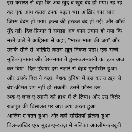
इस 
कसरत 
से 
बहा 
कि 
अब 
ख़ुद-ब-ख़ुद 
बंद 
हो 
गया। 
रह 
रह 
कर 
एक 
आध 
क़तरा 
टपक 
पड़ता 
था। 
आख़िर 
कार 
सारा 
जिस्म 
बेदम 
हो 
गया। 
क़ल्ब 
की 
हरकत 
बंद 
हो 
गई। 
और 
आँखें 
मुँद 
गईं। 
दिल-फ़िगार 
ने 
समझा 
अब 
काम 
तमाम 
हो 
गया 
कि 
मरने 
वाले 
ने 
आहिस्ता 
से 
कहा, 
“भारत 
माता 
की 
जय” 
और 
उसके 
सीने 
से 
आख़िरी 
क़तरा 
ख़ून 
निकल 
पड़ा। 
एक 
सच्चे 
मुहिब-ए-वतन 
और 
देस-भगत 
ने 
हुब्ब-उल-वतनी 
का 
हक़ 
अदा 
कर 
दिया। 
दिल-फ़िगार 
इस 
नज़ारे 
से 
बेहद 
मुतास्सिर 
हुआ। 
और 
उसके 
दिल 
ने 
कहा, 
बेशक 
दुनिया 
में 
इस 
क़तरा 
ख़ून 
से 
बेश-क़ीमत 
शय 
नहीं 
हो 
सकती। 
उसने 
फ़ौरन 
उस 
रश्क-ए-लाल-ए-रमानी 
को 
हाथ 
में 
ले 
लिया। 
और 
उस 
दिलेर 
राजपूत 
की 
बिसालत 
पर 
अश 
अश 
करता 
हुआ 
आज़िम-ए-वतन 
हुआ। 
और 
वही 
सख़्तियाँ 
झेलता 
हुआ 
बिल-आख़िर 
एक 
मुद्दत-ए-दराज़ 
में 
मलिका 
अक़्लीम-ए-ख़ूबी 