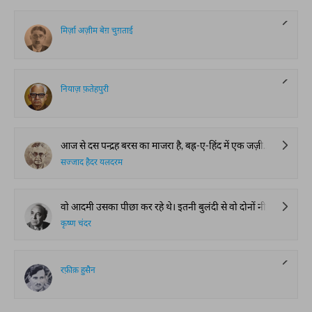
मिर्ज़ा अज़ीम बेग़ चुग़ताई
नियाज़ फ़तेहपुरी
आज से दस पन्द्रह बरस का माजरा है, बह्र-ए-हिंद में एक जज़ीरा था जो अब नापैद है, चाँदनी रात थी, सत्ह-ए-आब पर सुकून-ए-मुतलक़ तारी था और उस सुकून पर चाँद अपनी शुआएँ डाल रहा था, फ़िज़ा में ख़ामोशी, बे-पायाँ समुंदर, डरावनी तन्हाई, वहशत-अंगेज़ सुकूत, कोई सदा नहीं, कोई असर-ए-हयात नहीं, एक ग़ैर-महदूद मगर रौशन तन्हाई, एक मह्शर-ए-सुकून।
सज्जाद हैदर यलदरम
वो आदमी उसका पीछा कर रहे थे। इतनी बुलंदी से वो दोनों नीचे सपाट खेतों में चलते हुए दो छोटे से खिलौनों की तरह नज़र आ रहे थे। दोनों के कंधों पर तीलियों की तरह बारीक राइफ़लें रखी नज़र आ रही थीं। यक़ीनन उनका इरादा उसे जान से मार देने का था। मगर वो लोग अभी इससे बहुत दूर थे। निगाह की सीध से उसने नीचे की तरफ़ देखते हुए दिल ही दिल में अंदाज़ा किया। जहां पर मैं हूँ वहां तक इन दोनों को पहुंचे में चार घंटे लगेंगे। तब तक उसने पुर उम्मीद निगाह से घूम कर अपने ऊपर पहाड़ की चोटी को देखा। सारदो पहाड़ की बारह हज़ार फुट ऊँची चोटी इससे अब सिर्फ़ एक घंटे की मुसाफ़त पर थी। एक दफ़ा वो चोटी पर पहुंच जाये फिर दोनों के हाथ न आ सकेगा। सारदो पहाड़ की दूसरी तरफ़ गडियाली का घना जंगल था जो उसका देखा-भाला था। जिसके चप्पे चप्पे से वो उतनी ही आगाही रखता था जितना उस जंगल का कोई जंगली जानवर रख सकता है। उस जंगल के खु़फ़ीया रास्ते, जानवरों के भट्ट, पानी पीने के मुक़ाम सब उसे मालूम थे। अगर एक दफ़ा वो सारदो पहाड़ की चोटी पर पहुंच गया तो फिर अपना पीछा करने वालों के हाथ न आ सकेगा। जब वो चोटी पर पहुंच जाएगा तो उसे दूसरी तरफ़ की सरसब्ज़ ढलवानों पर गडियाली का जंगल दिखाई देगा और जंगल से परे सरहद का पुल जिसे डायनामेट लगा कर उड़ा दिया गया था।
कृष्ण चंदर
रफ़ीक़ हुसैन