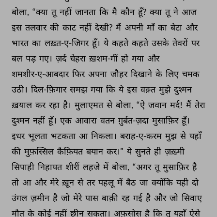
बोला, 
“क्या 
तू 
नहीं 
जानता 
कि 
मै 
कौन 
हूँ? 
क्या 
तू 
ने 
आज 
इस 
तलवार 
की 
काट 
नहीं 
देखी? 
मैं 
अपनी 
माँ 
का 
बेटा 
और 
भारत 
का 
लख़्त-ए-जिगर 
हूँ। 
ये 
कहते 
कहते 
उसके 
तेवरों 
पर 
बल 
पड़ 
गए। 
ज़र्द 
चेहरा 
ख़शम-गीं 
हो 
गया 
और 
शमशीर-ए-आबदार 
फिर 
अपना 
जौहर 
दिखाने 
के 
लिए 
चमक 
उठी। 
दिल-फ़िगार 
समझ 
गया 
कि 
ये 
इस 
वक़्त 
मुझे 
दुश्मन 
ख़याल 
कर 
रहा 
है। 
मुलाएमत 
से 
बोला, 
“ऐ 
जवान 
मर्द! 
मैं 
तेरा 
दुश्मन 
नहीं 
हूँ। 
एक 
आवारा 
वतन 
ग़ुर्बत-ज़दा 
मुसाफ़िर 
हूँ। 
इधर 
भूलता 
भटकता 
आ 
निकला। 
बराह-ए-करम 
मुझ 
से 
यहाँ 
की 
मुफ़स्सिल 
कैफ़ियत 
बयान 
कर।” 
ये 
सुनते 
ही 
ज़ख़्मी 
सिपाही 
निहायत 
शीरीं 
लहजे 
में 
बोला, 
“अगर 
तू 
मुसाफ़िर 
है 
तो 
आ 
और 
मेरे 
ख़ून 
से 
तर 
पहलू 
में 
बैठ 
जा 
क्योंकि 
यही 
दो 
उंगल 
ज़मीन 
है 
जो 
मेरे 
पास 
बाक़ी 
रह 
गई 
है 
और 
जो 
सिवाए 
मौत 
के 
कोई 
नहीं 
छीन 
सकता। 
अफ़सोस 
है 
कि 
तू 
यहाँ 
ऐसे 