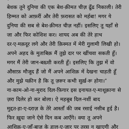
बेशक 
तूने 
दुनिया 
की 
एक 
बेश-क़ीमत 
चीज़ 
ढूँढ 
निकाली। 
तेरी 
हिम्मत 
को 
आफ़रीं 
और 
तेरी 
फ़रासत 
को 
मर्हबा! 
मगर 
ये 
दुनिया 
की 
सब 
से 
बेश-क़ीमत 
चीज़ 
नहीं। 
इसलिए 
तू 
यहाँ 
से 
जा 
और 
फिर 
कोशिश 
कर। 
शायद 
अब 
की 
तेरे 
हाथ 
दर-ए-मक़दूर 
लगे 
और 
तेरी 
क़िस्मत 
में 
मेरी 
गु़लामी 
लिखी 
हो। 
अपने 
अहद 
के 
मुताबिक़ 
मैं 
तुझे 
दार 
पर 
खींचवा 
सकती 
हूँ। 
मगर 
मैं 
तेरी 
जान-बख़्शी 
करती 
हूँ। 
इसलिए 
कि 
तुझ 
में 
वो 
औसाफ़ 
मौजूद 
हैं 
जो 
मैं 
अपने 
आशिक़ 
में 
देखना 
चाहती 
हूँ 
और 
मुझे 
यक़ीन 
है 
कि 
तू 
ज़रूर 
कभी 
सुर्ख़-रू 
होगा।” 
ना-काम-ओ-ना-मुराद 
दिल-फ़िगार 
इस 
इनायत-ए-माशूक़ाना 
से 
ज़रा 
दिलेर 
हो 
कर 
बोला। 
ऐ 
महबूब 
दिल-नशीं 
बाद 
मुद्दत-हा-ए-दराज़ 
के 
तेरे 
आस्ताँ 
की 
जब 
रसाई 
नसीब 
हुई 
है। 
फिर 
ख़ुदा 
जाने 
ऐसे 
दिन 
कब 
आएँगे। 
क्या 
तू 
अपने 
आशिक़-ए-जाँ-बाज़ 
के 
हाल-ए-ज़ार 
पर 
तरस 
न 
खाएगी 
और 