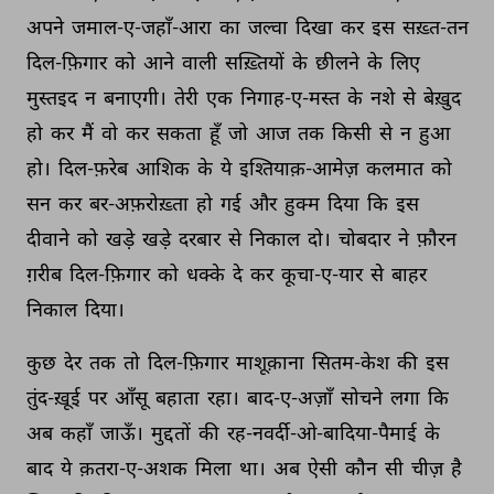
अपने 
जमाल-ए-जहाँ-आरा 
का 
जल्वा 
दिखा 
कर 
इस 
सख़्त-तन 
दिल-फ़िगार 
को 
आने 
वाली 
सख़्तियों 
के 
छीलने 
के 
लिए 
मुस्तइद 
न 
बनाएगी। 
तेरी 
एक 
निगाह-ए-मस्त 
के 
नशे 
से 
बेख़ुद 
हो 
कर 
मैं 
वो 
कर 
सकता 
हूँ 
जो 
आज 
तक 
किसी 
से 
न 
हुआ 
हो। 
दिल-फ़रेब 
आशिक 
के 
ये 
इश्तियाक़-आमेज़ 
कलमात 
को 
सन 
कर 
बर-अफ़रोख़्ता 
हो 
गई 
और 
हुक्म 
दिया 
कि 
इस 
दीवाने 
को 
खड़े 
खड़े 
दरबार 
से 
निकाल 
दो। 
चोबदार 
ने 
फ़ौरन 
ग़रीब 
दिल-फ़िगार 
को 
धक्के 
दे 
कर 
कूचा-ए-यार 
से 
बाहर 
निकाल 
दिया। 
कुछ 
देर 
तक 
तो 
दिल-फ़िगार 
माशूक़ाना 
सितम-केश 
की 
इस 
तुंद-ख़ूई 
पर 
आँसू 
बहाता 
रहा। 
बाद-ए-अज़ाँ 
सोचने 
लगा 
कि 
अब 
कहाँ 
जाऊँ। 
मुद्दतों 
की 
रह-नवर्दी-ओ-बादिया-पैमाई 
के 
बाद 
ये 
क़तरा-ए-अशक 
मिला 
था। 
अब 
ऐसी 
कौन 
सी 
चीज़ 
है 