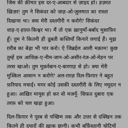
जिस 
की 
क़ीमत 
इस 
दर-ए-आबदार 
से 
ज़ाइद 
हो। 
हज़रत 
ख़िज़र! 
तुम 
ने 
सिकंदर 
को 
जाह-ओ-ज़ुलमात 
का 
रास्ता 
दिखाया 
था। 
क्या 
मेरी 
दस्तगीरी 
न 
करोगे? 
सिकंदर 
शाह-ए-हफ़्त-किश्वर 
था। 
मैं 
तो 
एक 
ख़ानुमाँ-बर्बाद 
मुसाफ़िर 
हूँ। 
तुम 
ने 
कितनी 
ही 
डूबती 
कश्तियाँ 
किनारे 
लगाई 
हैं। 
मुझ 
ग़रीब 
का 
बेड़ा 
भी 
पार 
करो। 
ऐ 
जिब्रईल 
आली 
मक़ाम! 
कुछ 
तुम्हें 
इस 
आशिक़-ए-नीम-जान-ओ-असीर-रंज-ओ-मेहन 
पर 
तरस 
खाओ। 
तुम 
मुक़र्रबान-ए-बारगाह 
से 
हो। 
क्या 
मेरी 
मुश्किल 
आसान 
न 
करोगे? 
अल-ग़रज़ 
दिल-फ़िगार 
ने 
बहुत 
फ़रियाद 
मचाई। 
मगर 
कोई 
उसकी 
दस्तगीरी 
के 
लिए 
नमूदार 
न 
हुआ। 
आख़िर 
मायूस 
हो 
कर 
वो 
मजनूँ- 
सिफ़त 
दुबारा 
एक 
तरफ़ 
को 
चल 
खड़ा 
हुआ। 
दिल-फ़िगार 
ने 
पूरब 
से 
पच्छिम 
तक 
और 
उत्तर 
से 
दक्खिन 
तक 
कितने 
ही 
दयारों 
की 
ख़ाक 
छानी। 
कभी 
बर्फ़िस्तानी 
चोटियों 