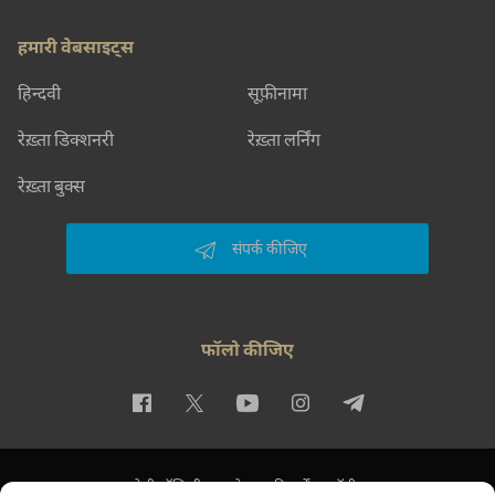
हमारी वेबसाइट्स
हिन्दवी
सूफ़ीनामा
रेख़्ता डिक्शनरी
रेख़्ता लर्निंग
रेख़्ता बुक्स
संपर्क कीजिए
फॉलो कीजिए
प्राइवेसी पॉलिसी
इस्तेमाल की शर्तें
कॉपीराइट