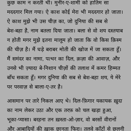
कुछ 
काम 
न 
करती 
थी। 
मुनीर-ए-शामी 
को 
हातिम 
सा 
मददगार 
मिल 
गया। 
ऐ 
काश 
कोई 
मेरा 
भी 
मददगार 
हो 
जाता। 
ऐ 
काश 
मुझे 
भी 
उस 
चीज़ 
का, 
जो 
दुनिया 
की 
सब 
से 
बेश-बहा 
है, 
नाम 
बतला 
दिया 
जाता। 
बला 
से 
वो 
शय 
दस्तयाब 
न 
होती 
मगर 
मुझे 
इतना 
मालूम 
हो 
जाता 
कि 
वो 
किस 
क़िस्म 
की 
चीज़ 
है। 
मैं 
घड़े 
बराबर 
मोती 
की 
खोज 
में 
जा 
सकता 
हूँ। 
मैं 
समंदर 
का 
नग़्मा, 
पत्थर 
का 
दिल, 
क़ज़ा 
की 
आवाज़, 
और 
उनसे 
भी 
ज़्यादा 
बे-निशान 
चीज़ों 
की 
तलाश 
में 
कमर 
हिम्मत 
बाँध 
सकता 
हूँ। 
मगर 
दुनिया 
की 
सब 
से 
बेश-बहा 
शय, 
ये 
मेरे 
पर 
परवाज़ 
से 
बाला-ए-तर 
है। 
आसमान 
पर 
तारे 
निकल 
आए 
थे। 
दिल-फ़िगार 
यकायक 
ख़ुदा 
का 
नाम 
लेकर 
उठा 
और 
एक 
तरफ़ 
को 
चल 
खड़ा 
हुआ, 
भूका-प्यासा। 
बरहना 
तन 
ख़स्ता-ओ-ज़ार, 
वो 
बरसों 
वीरानों 
और 
आबादियों 
की 
ख़ाक 
छानता 
फिरा। 
तलवे 
काँटों 
से 
छलनी 