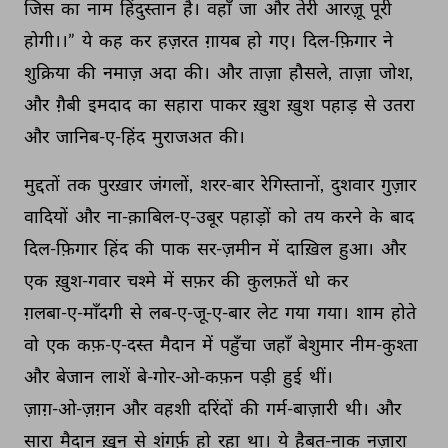
जिस 
का 
नाम 
हिंदुस्तान 
है। 
वहाँ 
जा 
और 
तेरी 
आरज़ू 
पूरी 
होगी।।” 
ये 
कह 
कर 
हज़रत 
ग़ायब 
हो 
गए। 
दिल-फ़िगार 
ने 
शुक्रिया 
की 
नमाज़ 
अदा 
की। 
और 
ताज़ा 
हौसले, 
ताज़ा 
जोश, 
और 
ग़ैबी 
इमदाद 
का 
सहारा 
पाकर 
ख़ुश 
ख़ुश 
पहाड़ 
से 
उतरा 
और 
जानिब-ए-हिंद 
मुराजअत 
की। 
मुद्दतों 
तक 
पुरख़ार 
जंगलों, 
शरर-बार 
रेगिस्तानों, 
दुशवार 
गुज़ार 
वादियों 
और 
ना-क़ाबिल-ए-उबूर 
पहाड़ों 
को 
तय 
करने 
के 
बाद 
दिल-फ़िगार 
हिंद 
की 
पाक 
सर-ज़मीन 
में 
दाख़िल 
हुआ। 
और 
एक 
ख़ुश-गवार 
चश्मे 
में 
सफ़र 
की 
कुलफ़तें 
धो 
कर 
ग़लबा-ए-माँदगी 
से 
लब-ए-जू-ए-बार 
लेट 
गया 
गया। 
शाम 
होते 
वो 
एक 
कफ़-ए-दस्त 
मैदान 
में 
पहुँचा 
जहाँ 
बेशुमार 
नीम-कुश्ता 
और 
बेजान 
लाशें 
बे-गोर-ओ-कफ़न 
पड़ी 
हुई 
थीं। 
ज़ाग़-ओ-ज़ग़न 
और 
वहशी 
दरिंदों 
की 
गर्म-बाज़ारी 
थी। 
और 
सारा 
मैदान 
ख़ून 
से 
शंगर्फ़ 
हो 
रहा 
था। 
ये 
हैबत-नाक 
नज़ारा 