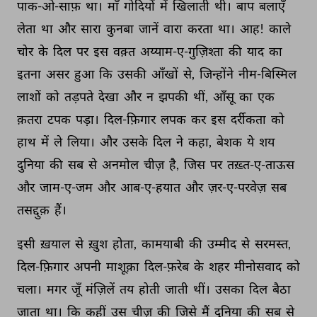
पाक-ओ-साफ़ 
था। 
माँ 
गोदियों 
में 
खिलाती 
थी। 
बाप 
बलाएँ 
लेता 
था 
और 
सारा 
कुनबा 
जानें 
वारा 
करता 
था। 
आह! 
काले 
चोर 
के 
दिल 
पर 
इस 
वक़्त 
अय्याम-ए-गुज़िश्ता 
की 
याद 
का 
इतना 
असर 
हुआ 
कि 
उसकी 
आँखों 
से, 
जिन्होंने 
नीम-बिस्मिल 
लाशों 
को 
तड़पते 
देखा 
और 
न 
झपकी 
थीं, 
आँसू 
का 
एक 
क़तरा 
टपक 
पड़ा। 
दिल-फ़िगार 
लपक 
कर 
इस 
दर्रीकता 
को 
हाथ 
में 
ले 
लिया। 
और 
उसके 
दिल 
ने 
कहा, 
बेशक 
ये 
शय 
दुनिया 
की 
सब 
से 
अनमोल 
चीज़ 
है, 
जिस 
पर 
तख़्त-ए-ताऊस 
और 
जाम-ए-जम 
और 
आब-ए-हयात 
और 
ज़र-ए-परवेज़ 
सब 
तसद्दुक़ 
हैं। 
इसी 
ख़याल 
से 
ख़ुश 
होता, 
कामयाबी 
की 
उम्मीद 
से 
सरमस्त, 
दिल-फ़िगार 
अपनी 
माशूक़ा 
दिल-फ़रेब 
के 
शहर 
मीनोसवाद 
को 
चला। 
मगर 
जूँ 
मंज़िलें 
तय 
होती 
जाती 
थीं। 
उसका 
दिल 
बैठा 
जाता 
था। 
कि 
कहीं 
उस 
चीज़ 
की 
जिसे 
मैं 
दुनिया 
की 
सब 
से 