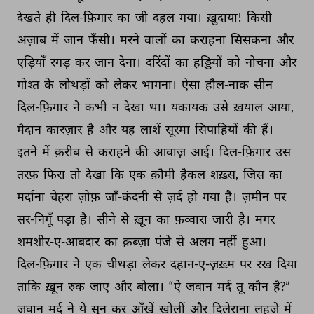
देखते 
ही 
दिल-फ़िगार 
का 
जी 
दहल 
गया। 
ख़ुदाया! 
किसी 
अज़ाब 
में 
जान 
फँसी। 
मरने 
वालों 
का 
कराहना 
सिसकना 
और 
एड़ियाँ 
रगड़ 
कर 
जान 
देना। 
दरिंदों 
का 
हड्डियों 
को 
नोचना 
और 
गोश्त 
के 
लोथड़ों 
को 
लेकर 
भागना। 
ऐसा 
हौल-नाक 
सीन 
दिल-फ़िगार 
ने 
कभी 
न 
देखा 
था। 
यकायक 
उसे 
ख़याल 
आया, 
मैदान 
कारज़ार 
है 
और 
यह 
लाशें 
सूरमा 
सिपाहियों 
की 
हैं। 
इतने 
में 
क़रीब 
से 
कराहने 
की 
आवाज़ 
आई। 
दिल-फ़िगार 
उस 
तरफ़ 
फिरा 
तो 
देखा 
कि 
एक 
क़ौमी 
हैकल 
शख़्स, 
जिस 
का 
मर्दाना 
चेहरा 
ज़ोफ़ 
जाँ-कंदनी 
से 
ज़र्द 
हो 
गया 
है। 
ज़मीन 
पर 
सर-निगूँ 
पड़ा 
है। 
सीने 
से 
ख़ून 
का 
फ़व्वारा 
जारी 
है। 
मगर 
शमशीर-ए-आबदार 
का 
क़ब्ज़ा 
पंजे 
से 
अलग 
नहीं 
हुआ। 
दिल-फ़िगार 
ने 
एक 
चीथड़ा 
लेकर 
दहान-ए-ज़ख़्म 
पर 
रख 
दिया 
ताकि 
ख़ून 
रुक 
जाए 
और 
बोला। 
“ऐ 
जवान 
मर्द 
तू 
कौन 
है?” 
जवान 
मर्द 
ने 
ये 
सुन 
कर 
आँखें 
खोलीं 
और 
दिलेराना 
लहजे 
में 