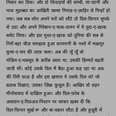
निसार 
कर 
दिया। 
और 
दो 
फ़िदाइयों 
की 
सच्ची, 
ला-फ़ानी 
और 
पाक 
मुहब्बत 
का 
आख़िरी 
जल्वा 
निगाह-ए-ज़ाहिर 
से 
पिन्हाँ 
हो 
गया। 
जब 
सब 
लोग 
अपने 
घरों 
को 
लौटे 
तो 
दिल-फ़िगार 
चुपके 
से 
उठा 
और 
अपने 
गिरेबान-ए-चाक-दामन 
में 
ये 
तूदा-ए-ख़ाक 
समेट 
लिया। 
और 
इस 
मुश्त-ए-ख़ाक 
को 
दुनिया 
की 
सब 
से 
गिराँ-बहा 
चीज़ 
समझता 
हुआ 
कामरानी 
के 
नश्शे 
में 
मख़मूर 
कूचा-ए-यार 
की 
तरफ़ 
चला। 
अब 
की 
जूँ 
जूँ 
वो 
मंज़िल-ए-मक़्सूद 
के 
क़रीब 
आता 
था, 
उसकी 
हिम्मतें 
बढ़ती 
जाती 
थीं। 
कोई 
उसके 
दिल 
में 
बैठा 
हुआ 
कह 
रहा 
था 
अब 
की 
तिरी 
फ़त्ह 
है 
और 
इस 
ख़याल 
ने 
उसके 
दिल 
को 
जो 
ख़्वाब 
दिखाए, 
उसका 
ज़िक्र 
फ़ुज़ूल 
है। 
आख़िर 
वो 
शहर 
मीनोसवाद 
में 
दाख़िल 
हुआ। 
और 
दिल-फ़रेब 
के 
आस्तान-ए-रिफ़अत-निशान 
पर 
जाकर 
ख़बर 
दी 
कि 
दिल-फ़िगार 
सुर्ख़-रू 
और 
बा-वक़ार 
लौटा 
है 
और 
हुज़ूरी 
में 