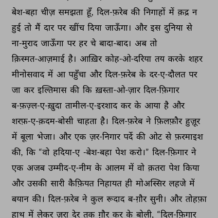
बेश-बहा 
चीज़ 
समझता 
हूँ, 
दिल-फ़रेब 
की 
निगाहों 
में 
क़द्र 
न 
हुई 
तो 
मैं 
दार 
पर 
खींच 
दिया 
जाऊँगा। 
और 
इस 
दुनिया 
से 
ना-मुराद 
जाऊँगा 
पर 
हर 
चे 
बादा-बाद। 
अब 
तो 
क़िस्मत-आज़माई 
है। 
आख़िर 
कोह-ओ-दरिया 
तय 
करके 
शहर 
मीनोसवाद 
में 
आ 
पहुँचा 
और 
दिल-फ़रेब 
के 
दर-ए-दौलत 
पर 
जा 
कर 
इल्तिमास 
की 
कि 
ख़स्ता-ओ-ज़ार 
दिल-फ़िगार 
ब-फ़ज़्ल-ए-ख़ुदा 
तामील-ए-इरशाद 
कर 
के 
आया 
है 
और 
शरफ़-ए-क़दम-बोसी 
चाहता 
है। 
दिल-फ़रेब 
ने 
फ़िलफ़ौर 
हुज़ूर 
में 
बूला 
भेजा। 
और 
एक 
ज़र-निगार 
पर्दे 
की 
ओट 
से 
फ़रमाइश 
की, 
कि 
“वो 
हदिया-ए 
-बेश-बहा 
पेश 
करो।” 
दिल-फ़िगार 
ने 
एक 
अजब 
उम्मीद-ए-नीम 
के 
आलम 
में 
वो 
क़तरा 
पेश 
किया 
और 
उसकी 
सारी 
कैफ़ियत 
निहायत 
ही 
मोअस्सिर 
लहजे 
में 
बयान 
की। 
दिल-फ़रेब 
ने 
कुल 
रूदाद 
ब-ग़ौर 
सुनी। 
और 
तोहफ़ा 
हाथ 
में 
लेकर 
ज़रा 
देर 
तक 
ग़ौर 
कर 
के 
बोली, 
“दिल-फ़िगार 