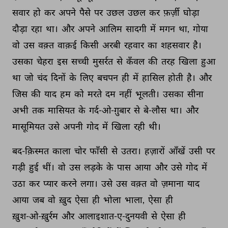
सवार 
हो 
कर 
अपने 
पैसे 
पर 
उछल 
उछल 
कर 
फ़र्ज़ी 
घोड़ा 
दौड़ा 
रहा 
था। 
और 
अपने 
आलिम 
सादगी 
में 
मगन 
था, 
गोया 
वो 
उस 
वक़्त 
वाक़ई 
किसी 
अरबी 
रहवार 
का 
शहसवार 
है। 
उसका 
चेहरा 
इस 
सच्ची 
मुसर्रत 
से 
कँवल 
की 
तरह 
खिला 
हुआ 
था 
जो 
चंद 
दिनों 
के 
लिए 
बचपन 
ही 
में 
हासिल 
होती 
है। 
और 
जिस 
की 
याद 
हम 
को 
मरते 
दम 
नहीं 
भूलती। 
उसका 
सीना 
अभी 
तक 
मासियत 
के 
गर्द-ओ-ग़ुबार 
से 
बे-लौस 
था। 
और 
मासूमियत 
उसे 
अपनी 
गोद 
में 
खिला 
रही 
थी। 
बद-क़िस्मत 
काला 
चोर 
फाँसी 
से 
उतरा। 
हज़ारों 
आँखें 
उसी 
पर 
गड़ी 
हुई 
थीं। 
वो 
उस 
लड़के 
के 
पास 
आया 
और 
उसे 
गोद 
में 
उठा 
कर 
प्यार 
करने 
लगा। 
उसे 
उस 
वक़्त 
वो 
ज़माना 
याद 
आया 
जब 
वो 
ख़ुद 
ऐसा 
ही 
भोला 
भाला, 
ऐसा 
ही 
ख़ुश-ओ-ख़ुर्रम 
और 
आलाइशात-ए-दुनयवी 
से 
ऐसा 
ही 