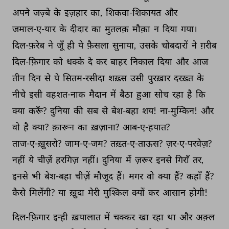
अपने 
जज़्बे 
के 
इज़हार 
का, 
शिकवा-शिकायत 
और 
जमाल-ए-यार 
के 
दीदार 
का 
मुतलक़ 
मौक़ा 
न 
दिया 
गया। 
दिल-फ़रेब 
ने 
जूँ 
ही 
ये 
फ़ैसला 
सुनाया, 
उसके 
चोबदारों 
ने 
ग़रीब 
दिल-फ़िगार 
को 
धक्के 
दे 
कर 
बाहर 
निकाल 
दिया 
और 
आज 
तीन 
दिन 
से 
ये 
सितम-रसीदा 
शख़्स 
उसी 
पुरख़ार 
दरख़्त 
के 
नीचे 
इसी 
वहशत-नाक 
मैदान 
में 
बैठा 
हुआ 
सोच 
रहा 
है 
कि 
क्या 
करूँ? 
दुनिया 
की 
सब 
से 
बेश-बहा 
शय! 
ना-मुम्किन! 
और 
वो 
है 
क्या? 
क़ारून 
का 
ख़ज़ाना? 
आब-ए-हयात? 
ताज-ए-ख़ुसरो? 
जाम-ए-जम? 
तख़्त-ए-ताऊस? 
ज़र-ए-परवेज़? 
नहीं 
ये 
चीज़ें 
हरगिज़ 
नहीं। 
दुनिया 
में 
ज़रूर 
इनसे 
गिराँ 
तर, 
इनसे 
भी 
बेश-बहा 
चीज़ें 
मौजूद 
हैं। 
मगर 
वो 
क्या 
हैं? 
कहाँ 
हैं? 
कैसे 
मिलेंगी? 
या 
ख़ुदा 
मेरी 
मुश्किल 
क्यों 
कर 
आसान 
होगी! 
दिल-फ़िगार 
इन्ही 
ख़यालात 
में 
चक्कर 
खा 
रहा 
था 
और 
अक़्ल 