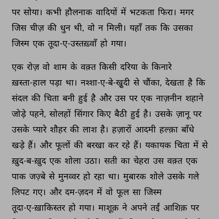
पर 
सोया। 
कभी 
हौलनाक 
वादियों 
में 
भटकता 
फिरा। 
मगर 
जिस 
चीज़ 
की 
धुन 
थी, 
वो 
न 
मिली। 
यहाँ 
तक 
कि 
उसका 
जिस्म 
एक 
तूदा-ए-उस्तख़्वाँ 
हो 
गया। 
एक 
रोज़ 
वो 
शाम 
के 
वक़्त 
किसी 
दरिया 
के 
किनारे 
ख़स्ता-हाल 
पड़ा 
था। 
नश्शा-ए-बे-खु़दी 
से 
चौंका, 
देखता 
है 
कि 
संदल 
की 
चिता 
बनी 
हुई 
है 
और 
उस 
पर 
एक 
नाज़नीन 
शहाने 
जोड़े 
पहने, 
सोलहों 
सिंगार 
किए 
बैठी 
हुई 
है। 
उसके 
ज़ानू 
पर 
उसके 
प्यारे 
शौहर 
की 
लाश 
है। 
हज़ारों 
आदमी 
हल्क़ा 
बाँधे 
खड़े 
हैं। 
और 
फूलों 
की 
बरखा 
कर 
रहे 
हैं। 
यकायक 
चिता 
में 
से 
ख़ुद-ब-ख़ुद 
एक 
शोला 
उठा। 
सती 
का 
चेहरा 
उस 
वक़्त 
एक 
पाक 
जज़्बे 
से 
मुनव्वर 
हो 
रहा 
था। 
मुबारक 
शोले 
उसके 
गले 
लिपट 
गए। 
और 
दम-ज़दन 
में 
वो 
फूल 
सा 
जिस्म 
तूदा-ए-ख़ाकिस्तर 
हो 
गया। 
माशूक़ 
ने 
अपने 
तईं 
आशिक़ 
पर 