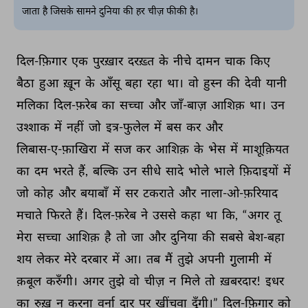
जाता है जिसके सामने दुनिया की हर चीज़ फीकी है।
दिल-फ़िगार 
एक 
पुरख़ार 
दरख़्त 
के 
नीचे 
दामन 
चाक 
किए 
बैठा 
हुआ 
ख़ून 
के 
आँसू 
बहा 
रहा 
था। 
वो 
हुस्न 
की 
देवी 
यानी 
मलिका 
दिल-फ़रेब 
का 
सच्चा 
और 
जाँ-बाज़ 
आशिक़ 
था। 
उन 
उश्शाक 
में 
नहीं 
जो 
इत्र-फुलेल 
में 
बस 
कर 
और 
लिबास-ए-फ़ाखिरा 
में 
सज 
कर 
आशिक़ 
के 
भेस 
में 
माशूक़ियत 
का 
दम 
भरते 
हैं, 
बल्कि 
उन 
सीधे 
सादे 
भोले 
भाले 
फ़िदाइयों 
में 
जो 
कोह 
और 
बयाबाँ 
में 
सर 
टकराते 
और 
नाला-ओ-फ़रियाद 
मचाते 
फिरते 
हैं। 
दिल-फ़रेब 
ने 
उससे 
कहा 
था 
कि, 
“अगर 
तू 
मेरा 
सच्चा 
आशिक़ 
है 
तो 
जा 
और 
दुनिया 
की 
सबसे 
बेश-बहा 
शय 
लेकर 
मेरे 
दरबार 
में 
आ। 
तब 
मैं 
तुझे 
अपनी 
गु़लामी 
में 
क़बूल 
करुँगी। 
अगर 
तुझे 
वो 
चीज़ 
न 
मिले 
तो 
ख़बरदार! 
इधर 
का 
रुख़ 
न 
करना 
वर्ना 
दार 
पर 
खींचवा 
दूँगी।” 
दिल-फ़िगार 
को 