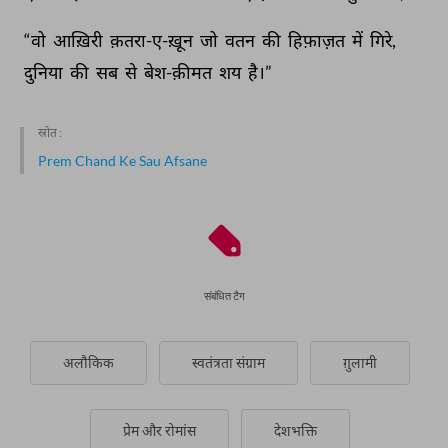
“वो 
आख़िरी 
क़तरा-ए-ख़ून 
जो 
वतन 
की 
हिफ़ाज़त 
में 
गिरे, 
दुनिया 
की 
सब 
से 
बेश-क़ीमत 
शय 
है।” 
स्रोत :
Prem Chand Ke Sau Afsane
संबंधित टैग
अलौकिक
स्वतंत्रता संग्राम
ग़ुलामी
प्रेम और रोमांस
देशभक्ति