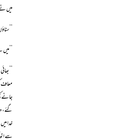
میں 
نے 
’’سناؤں
’’میں 
نے
’’بھائی 
ا
معاف 
ک
جانے 
ک
گئے، 
حی
خدا 
میں 
ا
سے 
اٹھ