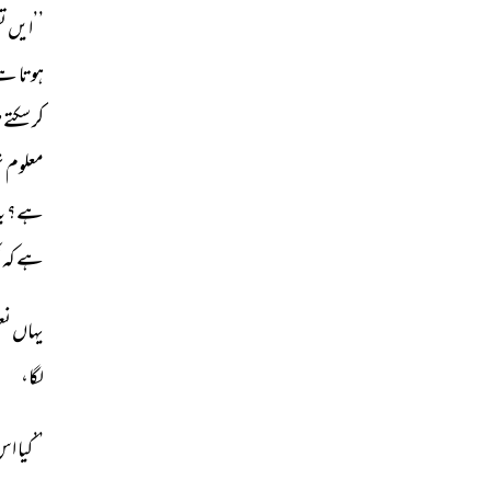
’’ایں 
تع
ہوتا 
ہے
کر 
سکتے 
ہ
معلوم 
ن
ہے؟ 
یہ
ہے 
کہ 
ا
یہاں 
نع
لگا، 
’’کیا 
اس