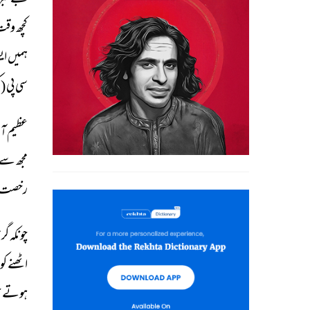
بےخبر 
کچھ 
وقت
ہمیں 
ای
سی 
پی 
(ک
عظیم 
آب
مجھ 
سے 
رخصت 
چونکہ 
گرم
اٹھنے 
کو 
ہوتے 
ج