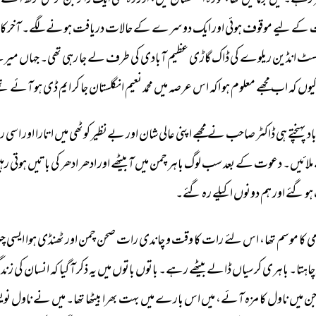
رہے۔ 
میں 
برما 
میں 
تھا، 
تو 
وہ 
انگلستان 
میں، 
اور 
وہ 
بھی 
ایک 
زائر 
بن 
کر 
علی 
گڑھ 
آئے 
 
کے 
لیے 
موقوف 
ہوئی 
اور 
ایک 
دوسرے 
کے 
حالات 
دریافت 
ہونے 
لگے۔ 
آخرکار
سٹ 
انڈین 
ریلوے 
کی 
ڈاک 
گاڑی 
عظیم 
آبادی 
کی 
طرف 
لے 
جا 
رہی 
تھی۔ 
جہاں 
میر
یوں 
کہ 
اب 
مجھے 
معلوم 
ہو 
اکہ 
اس 
عرصہ 
میں 
محمد 
نعیم 
انگلستان 
جا 
کر 
ایم 
ڈی 
ہو 
آئے 
تھ
اد 
پہنچتے 
ہی 
ڈاکٹر 
صاحب 
نے 
مجھے 
اپنی 
عالی 
شان 
اور 
بےنظیر 
کوٹھی 
میں 
اتارا 
اور 
اسی 
رو
ملائیں۔ 
دعوت 
کے 
بعد 
سب 
لوگ 
باہر 
چمن 
میں 
آ 
بیٹھے 
اور 
ادھر 
ادھر 
کی 
باتیں 
ہوتی 
رہی
ہو 
گئے 
اور 
ہم 
دونوں 
اکیلے 
رہ 
گئے۔ 
ی 
کا 
موسم 
تھا، 
اس 
لئے 
رات 
کا 
وقت 
و 
چاندی 
رات 
صحن 
چمن 
اور 
ٹھنڈی 
ہوا 
ایسی 
چی
چاہتا۔ 
باہری 
کرسیاں 
ڈالے 
بیٹھے 
رہے۔ 
باتوں 
باتوں 
میں 
یہ 
ذکر 
آ 
گیا 
کہ 
انسان 
کی 
زندگ
ن 
میں 
ناول 
کا 
مزہ 
آئے، 
میں 
اس 
بارے 
میں 
بہت 
بھرا 
بیٹھا 
تھا۔ 
میں 
نے 
ناول 
نوی