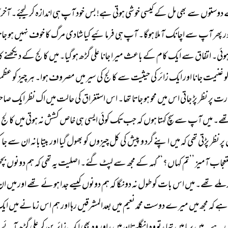
 
دوستوں 
سے 
بھی 
مل 
کے 
کیسی 
خوشی 
ہوتی 
ہے! 
بس 
خود 
آپ 
ہی 
اندازہ 
کر 
لیجئے۔ 
آخرک
ر 
پھر 
آپ 
سے 
اچانک 
آ 
ملا 
ہوگا۔ 
آپ 
ہی 
فرمائیے 
کیا 
شادی 
مرگ 
کا 
خوف 
نہیں 
ہو 
جات
وئی۔ 
اتفاق 
سے 
ایک 
کام 
کے 
باعث 
میرا 
جانا 
علی 
گڑھ 
ہو 
گیا۔ 
میں 
کالج 
کے 
دیکھنے 
کا
و 
غنیمت 
جانا 
اور 
ایک 
زائر 
کی 
حیثیت 
سے 
کالج 
کی 
سیر 
میں 
مصروف 
ہوا۔ 
ہر 
چیز 
کو 
عظم
رت 
پر 
نظر 
پڑ 
جاتی 
اس 
میں 
محو 
ہو 
جاتا 
تھا۔ 
اس 
استغراق 
کی 
حالت 
میں 
اک 
نظر 
ایک 
صاح
ھے۔ 
میں 
آپ 
سے 
سچ 
کہتا 
ہوں 
کہ 
جب 
تک 
کوئی 
ایسی 
ہی 
خاص 
کشش 
نہ 
ہوتی 
میں 
کالج 
س
پر 
نظر 
پڑتی 
تھی 
کہ 
میں 
اپنے 
گرد 
و 
پیش 
کی 
کل 
چیزوں 
کو 
بھول 
گیا 
اور 
بیتابانہ 
ان 
سے 
جا 
ک
عجاب 
آمیز 
’’تم 
کہاں؟‘‘ 
کہہ 
کے 
مجھ 
سے 
لپٹ 
گئے۔ 
اصلیت 
یہ 
تھی 
کہ 
ہم 
دونوں 
بچ
ملے 
تھے۔ 
میں 
اس 
بات 
کو 
طول 
نہ 
دونگا 
کہ 
ہم 
دونوں 
کیسے 
جدا 
ہوئے 
تھے 
اور 
میں 
ان
ہے 
کہ 
مجھ 
میں 
میرے 
دوست 
محمد 
نعیم 
میں 
بعدالمشرقیں 
رہا 
اور 
ہم 
اس 
زمانے 
میں 
ایک