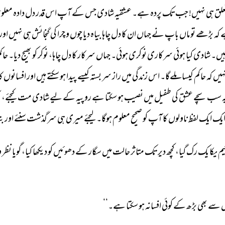
لق 
ہی 
نہیں! 
جب 
تک 
پردہ 
ہے۔ 
عشقیہ 
شادی 
جس 
کے 
آپ 
اس 
قدر 
دل 
دادہ 
معلوم
 
کہ 
بڑھے 
تو 
ماں 
باپ 
نے 
جہاں 
ان 
کا 
دل 
چاہا 
بیاہ 
دیا 
چوں 
و 
چرا 
کی 
گنجائش 
ہی 
نہیں 
اور 
یں۔ 
شادی 
کیا 
ہوئی 
سرکاری 
نوکری 
ہوئی۔ 
جہاں 
سرکار 
کا 
دل 
چاہا، 
نوکر 
کو 
بھیج 
دیا۔ 
حاکم
ہیں 
کہ 
حاکم 
کیسا 
ملےگا۔ 
اس 
زندگی 
میں 
راز 
سر 
بستہ 
کیسے 
پیدا 
ہو 
سکتے 
ہیں 
اور 
افسانوں 
کا
 
سب 
سچے 
عشق 
کی 
طفیل 
میں 
نصیب 
ہو 
سکتا 
ہے 
روپیہ 
کے 
لیے 
شادی 
مت 
کیجئے، 
ب
یک 
ایک 
لفظ 
ناولوں 
کا 
آپ 
کو 
صحیح 
معلوم 
ہوگا۔ 
لیجئے 
میری 
ہی 
سرگذشت 
سنئے 
اور 
بت
یم 
یکا 
یک 
رک 
گیا، 
کچھ 
دیر 
تک 
متاثر 
حالت 
میں 
سگار 
کے 
دھوئیں 
کو 
دیکھا 
کیا، 
گویا 
نظر 
و
 
سے 
بھی 
بڑھ 
کے 
کوئی 
افسانہ 
ہو 
سکتا 
ہے۔‘‘ 