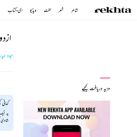
شاعر
شعر
لغت
ویڈیو
ای-کتاب
ن
ازدو
سجاد حیدر
مزید دریافت کیجیے
کہانی ک
یہ ایک
شادی کر لیتا 