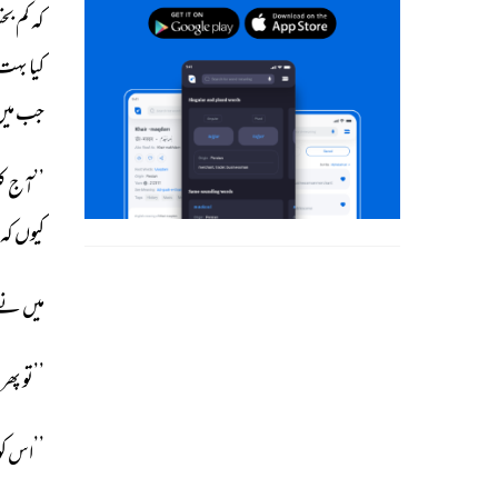
کہ 
کم 
بخ
کیا 
بہت 
جب 
میں
’’آج 
ک
کیوں 
کہ 
میں 
نے 
’’تو 
پھر 
’’اس 
کو