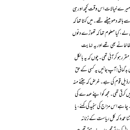
یرے 
خیالات 
اس 
وقت 
کچھ 
اور 
ہی 
ے 
ہاتھ 
دھو 
بیٹھے 
تھے۔ 
میں 
کہتا 
تھا 
کہ 
لے، 
کیا 
معلوم 
تھا 
کہ 
تھوڑے 
دنوں 
ا 
خانے 
بھی 
تھے 
اور 
یہ 
نہایت 
مقرر 
ہو 
کر 
آئی 
تھی۔ 
چوں 
کہ 
یہ 
بالکل 
 
بدگمانی! 
آپ 
جانیں 
یہ 
کسی 
کے 
حق 
رذیل 
قوم 
کی 
ہے۔ 
غرض 
کہ 
جتنے 
منہ 
ں 
کرتی 
تھی۔ 
مجھ 
کو 
اپنے 
عہدے 
کی 
 
چاہے 
اس 
مزاج 
کی 
سنجیدگی 
کہئے، 
یا 
نا 
عمدہ 
کہ 
کل 
ریاست 
کے 
زنانہ 