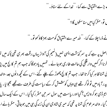
بڑے 
اشتیاق 
سے 
کہا، 
’’خداکے 
لئے 
سناؤ۔‘‘ 
 
تو، 
مگر 
کیا 
میں 
سنا 
سکوں 
گا؟‘‘ 
 
ذرا 
چلا 
کے 
کہا، 
’’للہ 
میرے 
اشتیاق 
کو 
مت 
بھڑکاؤ 
کہو 
تو۔‘‘ 
صل 
یہ 
ہے 
کہ 
یہ 
سرگذشت 
ایسی 
نہیں 
(نعیم 
کی 
آواز 
یہاں 
رقت 
بھری 
تھی) 
کہ 
میں 
ٹ
رنا 
اگر 
کہیں 
وارفتگی 
کی 
حالت 
طاری 
ہو 
جائے۔ 
تمہیں 
یاد 
ہوگا 
کہ 
جب 
ہم 
تم 
کالج 
میں 
پڑ
ی 
تمنا 
ظاہر 
کیا 
کرتا 
تھا۔ 
جب 
تم 
کالج 
چھوڑ 
کے 
چلے 
گئے، 
اس 
کے 
کچھ 
دنوں 
بعد، 
والد 
در 
آباد 
میں 
تو 
نوکر 
تھے 
ہی 
وہاں 
کوشش 
کر 
کے 
ریاست 
کی 
طرف 
سے 
مجھے 
بھجوایا۔ 
پا
یم 
ڈی 
ہو 
کر 
واپس 
آ 
گیا 
اور 
ریاست 
میں 
سول 
سرجن 
مقرر 
کیا 
گیا۔ 
اس 
کے 
ایک 
سال 
 
گیا۔ 
والد 
مرحوم 
کی 
تمنا 
یہ 
تھی 
کہ 
میری 
شادی 
ان 
کی 
زندگی 
ہی 
میں 
ہو 
جاتی، 
مگر 
ہائے 
ای