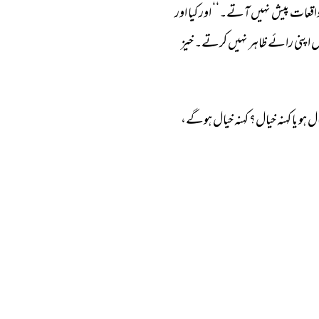
اقعات 
پیش 
نہیں 
آتے۔‘‘ 
اور 
کیا 
اور 
 
اپنی 
رائے 
ظاہر 
نہیں 
کرتے۔ 
خیز 
ل 
ہو 
یا 
کہنہ 
خیال؟ 
کہنہ 
خیال 
ہوگے، 