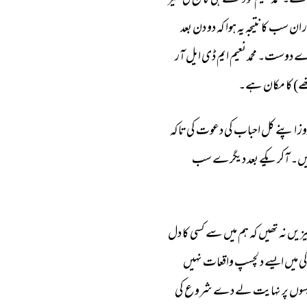
تھے۔ 
محمد 
نعیم 
کو 
دیکھتے 
ہی 
کالج 
کی 
سیر 
 
ان 
سب 
کا 
نتیجہ 
یہ 
ہوا 
کہ 
دو 
دن 
بعد 
ے 
دوست۔ 
محمد 
نعیم 
ایم 
ڈی 
ایل 
آر 
ے) 
کا 
مکان 
ہے۔ 
ز 
اپنے 
کل 
احباب 
کی 
دعوت 
کی 
تاکہ 
ں۔ 
آکر 
یکے 
بعد 
دیگرے 
سب 
زیں 
نہ 
تھیں 
کہ 
ہم 
میں 
سے 
کسی 
کا 
دل 
ی 
میں 
ایسے 
دلچسپ 
واقعات 
نہیں 
سوں 
پر 
نہایت 
لے 
دے 
شروع 
کی 