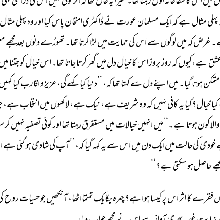
ں 
میں 
اس 
کا 
شفا 
خانہ 
اول 
رہتا 
تھا۔ 
میرا 
یہ 
حال 
تھا 
کہ 
اگر 
کوئی 
کہیں 
اس 
کی 
ذراسی 
بھی 
ب
 
پہلی 
مثال 
ہے 
کہ 
ایک 
مسلمان 
عورت 
نے 
ڈاکٹری 
امتحان 
پاس 
کیا 
اور 
وہ 
پہلی 
مثال 
۔ 
غرض 
کہ 
میں 
لوگوں 
سے 
اس 
کی 
حمایت 
میں 
لڑا 
کرتا 
تھا۔ 
تھوڑے 
دنوں 
بعد 
مجھے 
مع
شق 
ہے، 
کیوں 
کہ 
روز 
بروز 
اس 
کا 
خیال 
دل 
میں 
گھر 
کرتا 
جاتا 
تھا۔ 
اس 
خیال 
کو 
جتنا 
میں 
متمکن 
ہوتا 
گیا۔ 
میں 
اپنے 
دل 
سے 
کہتا 
تھا 
کہ، 
’’دنیا 
کیا 
کہےگی، 
عزیز 
و 
اقارب 
کیا 
کہیں 
 
کیا 
خیال؟ 
کیا 
یہ 
کافی 
نہیں 
کہ 
وہ 
شریف 
ہے، 
نیک 
ہے، 
لاکھوں 
میں 
انتخاب 
ہے، 
ج
والا 
کون 
ہوتا 
ہے۔‘‘ 
میں 
انہیں 
خیالات 
میں 
مستغرق 
رہتا 
تھا 
اور 
کوئی 
تصفیہ 
نہیں 
کر 
سک
 
خودی 
کی 
حالت 
میں 
ایک 
دن 
میں 
اس 
سے 
یہ 
کہہ 
گیا 
کہ، 
’’آپ 
کی 
شادی 
ہو 
گئی 
ہے 
او
جھے 
حاصل 
ہو 
سکتی 
ہے؟‘‘ 
 
فقرے 
کا 
اثر 
اس 
پر 
کیسا 
ہوا 
ہے؟ 
چہرہ 
یکایک 
تمتما 
اٹھا، 
آنکھیں 
جو 
حسیات 
روح 
کی