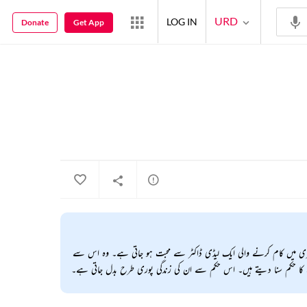
URD
LOG IN
Donate
Get App
سپینسری میں کام کرنے والی ایک لیڈی ڈاکٹر سے محبت ہو جاتی ہے۔ وہ اس سے