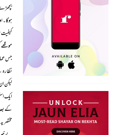
بچھڑے
ہوگا۔ 
او
کیفیت 
ہ
موقعے 
ک
جس 
عما
نظارہ 
ت
لیکن 
ان 
ایک 
است
کے 
بعد 
مختصر 
یہ 