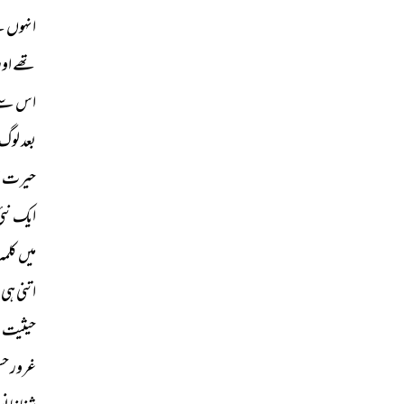
انہوں 
ن
تھے 
اور
اس 
سے
بعد 
لوگ 
حیرت 
ا
ایک 
نئی
میں 
کلمہ 
اتنی 
ہی 
حیثیت 
س
غرور 
حس