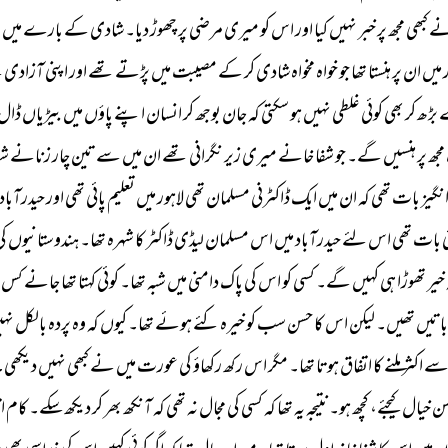
ے 
کبھی 
مجھ 
پر 
خبر 
نہیں 
کیا 
اور 
اس 
کو 
میری 
مرضی 
پر 
چھوڑ 
دیا۔ 
شادی 
کے 
بارے 
میں 
م
 
میں 
ان 
پر 
ہنستا 
تھا 
جو 
خواہ 
مخواہ 
شادی 
کر 
کے 
مصیبت 
میں 
پڑتے 
تھے 
اور 
اپنی 
آزادی 
س
 
بڑھ 
کر 
بھی 
کوئی 
غلطی 
نہیں 
ہو 
سکتی 
کہ 
جان 
بوجھ 
کر 
انسان 
اپنے 
پاؤں 
میں 
بیڑیاں 
ڈال 
مجھ 
پر 
ہنسیں 
گے۔ 
جو 
شفا 
خانے 
میری 
زیر 
نگرانی 
تھے 
ان 
میں 
سے 
تین 
چار 
زنانے 
شف
نگیز 
بات 
تھی 
کہ 
ان 
میں 
ایک 
ڈاکٹرنی 
مسلمان 
تھی 
لاہور 
میں 
تعلیم 
پائی 
تھی 
اور 
حیدرآباد 
 
بات 
تھی 
اس 
لئے 
حیدرآباد 
میں 
اس 
مسلمان 
لیڈی 
ڈاکٹر 
کا 
شہرہ 
تھا۔ 
ہندوستانیوں 
کی
خیر 
تھوڑا 
ہی 
کہیں 
گے۔ 
کسی 
کو 
اس 
کی 
پاک 
دامنی 
میں 
شبہ 
تھا۔ 
کوئی 
کہتا 
تھا 
جانے 
کس 
باتیں 
تھیں۔ 
لیکن 
اس 
کا 
حسن 
سب 
کو 
خیرہ 
کئے 
ہوئے 
تھا۔ 
کیوں 
کہ 
وہ 
پردہ 
بالکل 
نہی
ے 
اکثر 
ملنے 
کا 
اتفاق 
ہوتا 
تھا۔ 
مگر 
اس 
رکھ 
رکھاؤ 
کی 
عورت 
میں 
نے 
کبھی 
نہیں 
دیکھی۔
ن 
خیال 
کیجئے، 
کچھ 
ہو۔ 
نتیجہ 
یہ 
تھا 
کہ 
کسی 
کی 
مجال 
نہ 
تھی 
کہ 
آنکھ 
بھر 
کر 
دیکھ 
سکے۔ 
کام 
ات