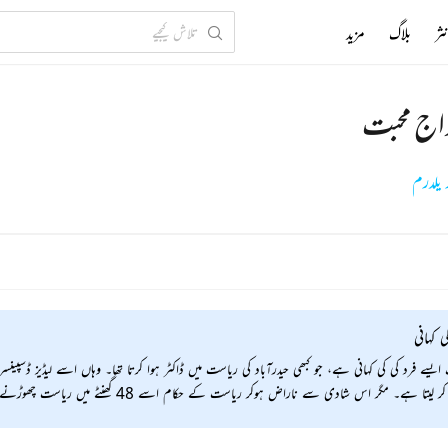
ثر
بلاگ
مزید
اج محبت
 یلدرم
ی کہانی
 ایسے فرد کی کی کہانی ہے، جو کبھی حیدرآباد کی ریاست میں ڈاکٹر ہوا کرتا تھا۔ وہاں اسے لیڈیز ڈ
ہے۔ مگر اس شادی سے ناراض ہوکر ریاست کے حکام اسے 48 گھنٹے میں ریاست چھوڑنے کا حکم سنا دیتے ہیں۔ اس حکم سے ان کی زندگی پوری طرح بدل جاتی ہے۔