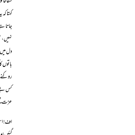
شفاخانو
کہتا 
کہ 
یہ
جاتا 
ہے
نہیں، 
ع
دل 
میں 
باتوں 
کا
روکنے 
کس 
بے
عزت 
م
اف! 
اس