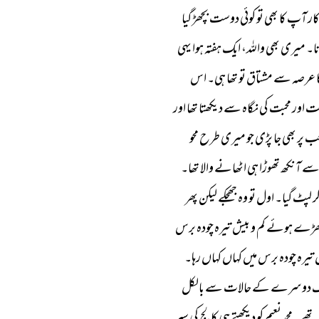
ار 
آپ 
کا 
بھی 
تو 
کوئی 
دوست 
بچھڑ 
گیا 
ا۔ 
میری 
بھی 
واللہ، 
ایک 
ہفتہ 
ہوا 
یہی 
 
عرصہ 
سے 
مشتاق 
تو 
تھا 
ہی۔ 
اس 
ت 
اور 
محبت 
کی 
نگاہ 
سے 
دیکھتا 
تھا 
اور 
ب 
پر 
بھی 
جا 
پڑی 
جو 
میری 
طرح 
محو 
ے 
آنکھ 
تھوڑا 
ہی 
اٹھانے 
والا 
تھا۔ 
ر 
لپٹ 
گیا۔ 
اول 
تو 
وہ 
جھجکے 
لیکن 
پھر 
ھڑے 
ہوئے 
کم 
و 
بیش 
تیرہ 
چودہ 
برس 
 
تیرہ 
چودہ 
برس 
میں 
کہاں 
کہاں 
رہا۔ 
 
دوسرے 
کے 
حالات 
سے 
بالکل 