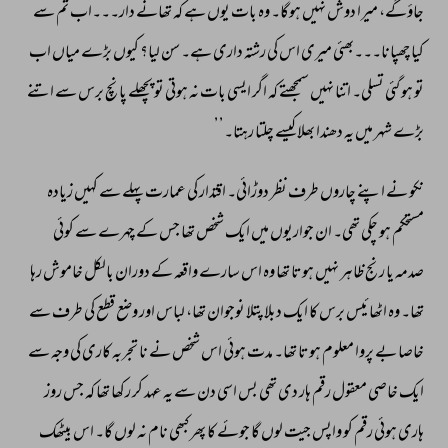
جاؤگے، 
میرا 
دوش 
نہیں 
ہوگا۔ 
وہ 
بات 
یوں 
ہے 
کہ 
تھانے 
دار۔۔۔اب 
تم 
سے 
کیا 
چھپانا۔۔۔بھئی 
میری 
اس 
کی 
رشتہ 
داری 
ہے۔ 
سن 
لیا؟ 
کیوں 
بڑے 
میاں 
اب 
تو 
ہو 
گئی 
تسلی۔ 
اتنا 
نہیں 
سمجھتے 
کہ 
اگر 
ایسی 
بات 
نہ 
ہوتی 
تو 
پچھلے 
پانچ 
برس 
سے 
اتنے 
بڑے 
شہر 
میں 
یہ 
دھندا 
بھلا 
کیسے 
چلتا 
رہتا۔’’ 
نکو 
نے 
اپنے 
چاروں 
طرف 
نظر 
دوڑائی۔ 
اقتدار 
کی 
عمارت 
پہلے 
سے 
کہیں 
زیادہ 
مستحکم 
ہو 
چکی 
تھی۔ 
ان 
جواریوں 
میں 
ایک 
شخص 
تھا 
جس 
کے 
چہرے 
سے 
کوئی 
صدمہ 
یا 
رنج 
ظاہر 
نہیں 
ہوتا 
تھا 
وہ 
اس 
سارے 
واقعہ 
کے 
دوران 
بالکل 
خاموش 
رہا 
تھا۔ 
وہ 
اٹھائیس 
برس 
کا 
ایک 
دبلا 
پتلا 
نوجوان 
تھا، 
لباس 
اور 
وضع 
قطع 
کی 
طرف 
سے 
خاصا 
بے 
پروا 
معلوم 
ہوتا 
تھا۔ 
مدت 
ہوئی 
اس 
شخص 
نے 
نا 
تجربہ 
کاری 
کی 
وجہ 
سے 
ایک 
خاصی 
معقول 
رقم 
ہار 
دی 
تھی 
بس 
اسی 
دن 
سے 
یہ 
عہد 
کر 
رکھا 
تھا 
کہ 
جس 
روز 
ہاری 
ہوئی 
رقم 
کو 
واپس 
جیت 
لوں 
گا 
جوئے 
کا 
پھر 
کبھی 
نام 
نہ 
لوں 
گا۔ 
اس 
بیٹھک 