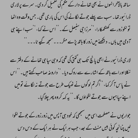
ساتھ 
بالآخر 
انہوں 
نے 
بھی 
تھانے 
دار 
کے 
حکم 
کی 
تعمیل 
کر 
دی۔ 
سرے 
پر 
لاری 
ڈرائیور 
تھا۔ 
سب 
سے 
پہلے 
جوتے 
لگانے 
کی 
اس 
کی 
باری 
تھی۔ 
جس 
وقت 
وہ 
اٹھا 
تو 
نکو 
زور 
سے 
کھنکھکارا، 
‘’مرزا 
جی 
سنبھل 
کے۔’’ 
اس 
نے 
کہا، 
‘’سب 
اپنے 
ہی 
آدمی 
ہیں 
ہاں۔ 
دیکھنے 
میں 
زور 
کا 
ہاتھ 
پڑے 
مگر۔۔۔سمجھ 
گیے 
نا۔۔۔’’ 
لاری 
ڈرائیور 
نے 
ابھی 
پانچ 
تک 
ہی 
گنتی 
کی 
تھی 
کہ 
وہی 
سپاہی 
تھانے 
کے 
دفتر 
سے 
نکلا 
اور 
اسے 
ہاتھ 
کے 
اشارے 
سے 
روک 
دیا۔ 
‘’داروغہ 
صاحب 
کہتے 
ہیں۔’’ 
اس 
نے 
پاس 
آ 
کر 
کہا، 
‘’اگر 
تم 
لوگوں 
نے 
ٹھیک 
طرح 
سے 
جوتے 
نہ 
لگائے 
تو 
میں 
اپنے 
سپاہیوں 
سے 
جوتے 
لگواؤں 
گا۔’’ 
یہ 
کہہ 
کر 
وہ 
پھر 
چلا 
گیا۔ 
جواریوں 
نے 
مصلحت 
اسی 
میں 
سمجھی 
کہ 
خود 
ہی 
آپس 
میں 
زور 
زور 
کے 
جوتے 
لگوا 
لیں 
چنانچہ 
کوئی 
بیس 
منٹ 
کے 
بعد، 
جب 
ہر 
ایک 
نے 
ہر 
ایک 
کے 
دس 
دس 