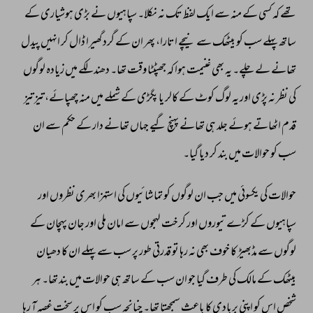
تھے 
کہ 
کسی 
کے 
منہ 
سے 
ایک 
لفظ 
تک 
نہ 
نکلا۔ 
سپاہیوں 
نے 
بڑی 
ہوشیاری 
کے 
ساتھ 
پہلے 
سب 
کو 
بیٹھک 
سے 
نیچے 
اتارا، 
پھر 
ان 
کے 
گرد 
گھیرا 
ڈال 
کر 
انہیں 
پیدل 
تھانے 
لے 
چلے۔ 
یہ 
بھی 
غنیمت 
ہوا 
کہ 
جھپٹٹا 
وقت 
تھا۔ 
دھند 
لکے 
میں 
زیادہ 
لوگوں 
کی 
نظر 
نہ 
پڑی 
اور 
یہ 
لوگ 
کوٹ 
کے 
کالر 
یا 
پگڑی 
کے 
شملے 
میں 
منہ 
چھپائے، 
تیز 
تیز 
قدم 
اٹھاتے 
ہوئے 
جلد 
ہی 
تھانے 
پہنچ 
گیے 
جہاں 
تھانے 
دار 
کے 
حکم 
سے 
ان 
سب 
کو 
حوالات 
میں 
بند 
کر 
دیا 
گیا۔ 
حوالات 
کی 
یکسوئی 
میں 
جب 
ان 
لوگوں 
کو 
تماشائیوں 
کی 
استہزا 
بھری 
نظروں 
اور 
سپاہیوں 
کے 
کڑے 
تیوروں 
اور 
کرخت 
لہجوں 
سے 
امان 
ملی 
اور 
جان 
پہچان 
کے 
لوگوں 
سے 
مڈبھیڑ 
کا 
خوف 
بھی 
نہ 
رہا 
تو 
قدرتی 
طور 
پر 
سب 
سے 
پہلے 
ان 
کا 
دھیان 
بیٹھک 
کے 
مالک 
کی 
طرف 
گیا 
جو 
ان 
سب 
کے 
ساتھ 
ہی 
حوالات 
میں 
بند 
تھا۔ 
ہر 
شخص 
اس 
کو 
اپنی 
بربادی 
کا 
باعث 
سمجھتا 
تھا۔ 
چنانچہ 
سب 
کو 
اس 
پر 
سخت 
غصہ 
آ 
رہا 