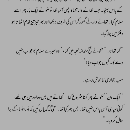
کے 
پاس 
پہنچا۔ 
جب 
تھانے 
دار 
تنہا 
واپس 
آ 
رہا 
تھا 
تو 
نکو 
نے 
ایک 
بار 
پھر 
اسے 
سلام 
کیا۔ 
تھانے 
دار 
نے 
گھور 
کر 
اس 
کی 
طرف 
دیکھا 
اور 
پھر 
تیز 
تیز 
قدم 
اٹھاتا 
ہوا 
دفتر 
میں 
چلا 
گیا۔ 
‘’کہا 
تھا 
نا۔’’ 
نکو 
نے 
فتح 
مندانہ 
لہجہ 
میں 
کہا، 
‘’وہ 
میرے 
سلام 
کا 
جواب 
نہیں 
دےگا۔ 
کیوں 
جواب 
دیا؟’’ 
سب 
جواری 
خاموش 
رہے۔ 
‘’ایک 
دن’’ 
نکو 
نے 
پھر 
کہنا 
شروع 
کیا، 
‘’تھانے 
میں 
بس 
وہ 
اور 
میں 
ہی 
تھے، 
کوئی 
سپاہی 
آس 
پاس 
نہیں 
تھا۔ 
بس 
پھر 
کیا 
تھا۔ 
اتنی 
گدگدیاں 
کیں 
کہ 
ہنسا 
ہنسا 
کے 
برا 
حال 
کر 
دیا۔’’ 