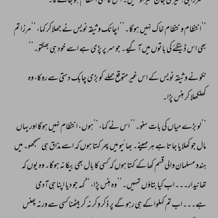
‘’مرزاجی! 
میری 
جان 
گھبراؤ 
نہیں۔ 
اس 
کا 
بھی 
انتظام 
ہو 
جائےگا۔’’ 
‘’انتظام 
و 
نتظام 
خاک 
نہیں 
ہوگا۔’’ 
اچانک 
وثیقہ 
نویس 
نے 
جھلاکر 
کہا، 
‘’مرزا 
تم 
بھی 
اس 
ڈینگئے 
کی 
باتوں 
میں 
آ 
گیے۔ 
جو 
سرپر 
پڑی 
ہے 
اسے 
خود 
ہی 
بھگتو۔’’ 
نکو 
نے 
وثیقہ 
نویس 
کے 
اس 
غیر 
متوقع 
حملے 
کو 
بڑی 
چابک 
دستی 
سے 
روکا، 
وہ 
کھلکھلا 
کر 
ہنس 
پڑا۔ 
‘’لو 
بڑے 
میاں 
کی 
بات 
سنو۔’’ 
اس 
نے 
کہا، 
‘’ہوں، 
انتظام 
نہیں 
ہوگا 
اور 
یہاں 
مال 
جو 
کھلایا 
جاتا 
ہے 
ہر 
مہینے۔ 
بھائیو 
میں 
پھر 
کہتا 
ہوں 
کہ 
اسے 
مذاق 
ہی 
سمجھو۔ 
میں 
ہندو 
مسلمان 
والی 
قسم 
کھا 
کے 
کہتا 
ہوں 
کہ 
کسی 
کا 
بال 
بھی 
بیکا 
نہ 
ہوگا۔ 
وہ 
یوں 
کہ 
تھانیدار۔۔۔اب 
کیا 
بتاؤں 
تمہیں۔’’ 
وہ 
ہنس 
پڑا، 
‘’کہہ 
جو 
دیا 
اپنا 
ہی 
آدمی 
ہے۔۔۔اب 
تم 
کہلوا 
کے 
ہی 
رہو 
گے 
پر 
ذکر 
وِکر 
نہ 
کر 
بیٹھنا 
کسی 
سے 
ورنہ 
پھنس 