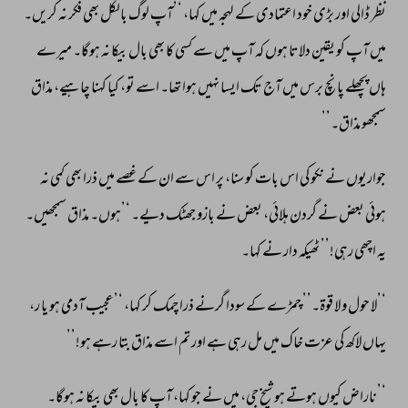
نظر 
ڈالی 
اور 
بڑی 
خود 
اعتمادی 
کے 
لہجہ 
میں 
کہا، 
‘’آپ 
لوگ 
بالکل 
بھی 
فکر 
نہ 
کریں۔ 
میں 
آپ 
کو 
یقین 
دلاتا 
ہوں 
کہ 
آپ 
میں 
سے 
کسی 
کا 
بھی 
بال 
بیکا 
نہ 
ہوگا۔ 
میرے 
ہاں 
پچھلے 
پانچ 
برس 
میں 
آج 
تک 
ایسا 
نہیں 
ہوا 
تھا۔ 
اسے 
تو، 
کیا 
کہنا 
چاہیے، 
مذاق 
سمجھو 
مذاق۔’’ 
جواریوں 
نے 
نکو 
کی 
اس 
بات 
کو 
سنا، 
پر 
اس 
سے 
ان 
کے 
غصے 
میں 
ذرا 
بھی 
کمی 
نہ 
ہوئی 
بعض 
نے 
گردن 
ہلائی، 
بعض 
نے 
بازو 
جھٹک 
دیے۔ 
‘’ہوں۔ 
مذاق 
سمجھیں۔ 
یہ 
اچھی 
رہی!’’ 
ٹھیکہ 
دار 
نے 
کہا۔ 
‘’لا 
حول 
و 
لا 
قوة۔’’ 
چمڑے 
کے 
سودا 
گرنے 
ذرا 
چمک 
کر 
کہا، 
‘’عجیب 
آدمی 
ہو 
یا 
ر، 
یہاں 
لاکھ 
کی 
عزت 
خاک 
میں 
مل 
رہی 
ہے 
اور 
تم 
اسے 
مذاق 
بتا 
رہے 
ہو!’’ 
‘’ناراض 
کیوں 
ہوتے 
ہو 
شیخ 
جی، 
میں 
نے 
جو 
کہا، 
آپ 
کا 
بال 
بھی 
بیکا 
نہ 
ہوگا۔ 