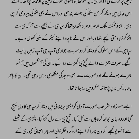
زمین 
پر 
گرنے 
کی 
آواز 
آئی۔ 
یہ 
نکو 
تھا 
جو 
دھوتی 
کھولے 
زمین 
پر 
اوندھا 
پڑا 
تھا۔ 
اسے 
اس 
حال 
میں 
دیکھ 
کر 
من 
سکھ 
کی 
ہمت 
بندھی 
اور 
اس 
نے 
بھی 
نکو 
کی 
پیروی 
کر 
ہی 
دی۔ 
اکاؤنٹنٹ 
ملک 
ادھر 
ادھر 
دیکھ 
رہا 
تھا 
کہ 
سپاہی 
نے 
پیچھے 
سے 
آ، 
گدی 
سے 
پکڑکر 
زبردستی 
نیچے 
بٹھا 
دیا 
اور 
اس 
نے 
نا 
چارا 
پنے 
نیکر 
کے 
بٹن 
کھول 
دیے۔ 
سپاہی 
کے 
اس 
سلوک 
کو 
دیکھ 
کر 
دوسرے 
جواری 
آپ 
ہی 
آپ 
زمین 
پر 
لیٹ 
گیے۔ 
صرف 
چمڑے 
والے 
شیخ 
جی 
کھڑے 
رہ 
گیے۔ 
ان 
کی 
آنکھوں 
میں 
آنسو 
بھرے 
ہوئے 
تھے 
اور 
صورت 
سے 
انتہا 
درجہ 
کی 
مظلومی 
برس 
رہی 
تھی۔ 
ان 
کا 
ہاتھ 
بار 
بار 
کمر 
بند 
پر 
پڑتا 
تھا 
مگر 
وہیں 
رہ 
جاتا 
تھا۔ 
ایسے 
معزز 
اور 
شریف 
صورت 
آدمی 
کو 
ایسی 
پریشانی 
میں 
دیکھ 
کر 
سپاہی 
کا 
دل 
پسیج 
گیا 
اور 
وہ 
جان 
بوجھ 
کر 
وہاں 
سے 
ٹل 
گیا۔ 
شیخ 
جی 
نے 
دل 
کڑا 
کیا، 
پگڑی 
کے 
شملے 
سے 
آنسو 
پونچھے، 
گردن 
پھرا 
کر 
اپنے 
اردگرد 
نظر 
ڈالی 
اور 
پھر 
انتہائی 
مجبوری 
کے 