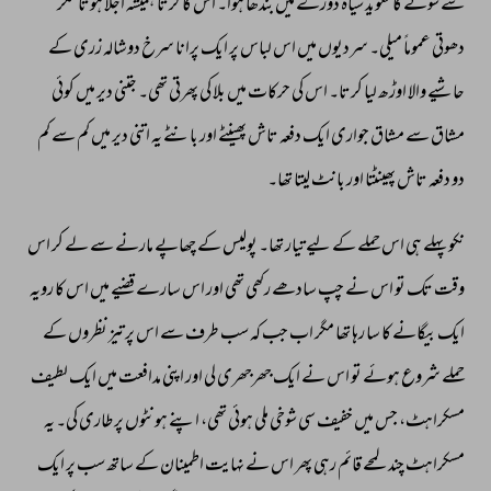
سے 
سونے 
کا 
تعویذ 
سیاہ 
ڈورے 
میں 
بندھا 
ہوا۔ 
اس 
کا 
کرتا 
ہمیشہ 
اجلا 
ہوتا 
مگر 
دھوتی 
عموماً 
میلی۔ 
سردیوں 
میں 
اس 
لباس 
پر 
ایک 
پرانا 
سرخ 
دوشالہ 
زری 
کے 
حاشیے 
والا 
اوڑھ 
لیا 
کرتا۔ 
اس 
کی 
حرکات 
میں 
بلا 
کی 
پھرتی 
تھی۔ 
جتنی 
دیر 
میں 
کوئی 
مشاق 
سے 
مشاق 
جواری 
ایک 
دفعہ 
تاش 
پھینٹے 
اور 
بانٹے 
یہ 
اتنی 
دیر 
میں 
کم 
سے 
کم 
دو 
دفعہ 
تاش 
پھینٹتا 
اور 
بانٹ 
لیتا 
تھا۔ 
نکو 
پہلے 
ہی 
اس 
حملے 
کے 
لیے 
تیار 
تھا۔ 
پولیس 
کے 
چھاپے 
مارنے 
سے 
لے 
کر 
اس 
وقت 
تک 
تو 
اس 
نے 
چپ 
سادھے 
رکھی 
تھی 
اور 
اس 
سارے 
قضیے 
میں 
اس 
کا 
رویہ 
ایک 
بیگانے 
کا 
سا 
رہا 
تھا 
مگر 
اب 
جب 
کہ 
سب 
طرف 
سے 
اس 
پر 
تیز 
نظروں 
کے 
حملے 
شروع 
ہوئے 
تو 
اس 
نے 
ایک 
جھرجھری 
لی 
اور 
اپنی 
مدافعت 
میں 
ایک 
لطیف 
مسکراہٹ، 
جس 
میں 
خفیف 
سی 
شوخی 
ملی 
ہوئی 
تھی، 
اپنے 
ہونٹوں 
پر 
طاری 
کی۔ 
یہ 
مسکراہٹ 
چند 
لمحے 
قائم 
رہی 
پھر 
اس 
نے 
نہایت 
اطمینان 
کے 
ساتھ 
سب 
پر 
ایک 