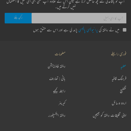
آپ کو باقاعدگی سے کچھ حاصل کرنا ہے لیکن اس کے علاوہ آپ کسی بھی ای میل کا استعمال
نہیں کرتے ہیں۔
میں نے ریختہ کی
پرائیویسی پالیسی
پڑھ لی ہے اور اس سے متفق ہوں
فوری رابطے
معلومات
عطیہ
ریختہ فاؤنڈیشن
فرہنگ قافیہ
بانی : تعارف
تقطیع
رابطہ کیجیے
اردو وسائل
کیریئر
اپنی تخلیقات ریختہ کو بھیجیں
ریختہ ایکسپلورر