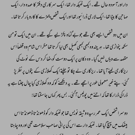
دار 
اور 
آسودہ 
حال 
تھے۔ 
ایک 
ٹھیکہ 
دار 
تھا، 
ایک 
سرکاری 
دفتر 
کا 
عہدہ 
دار، 
ایک 
مہاجن 
کا 
بیٹا 
تھا، 
ایک 
لاری 
ڈرائیور 
تھا 
اور 
ایک 
شخص 
چمڑے 
کا 
کاروبار 
کرتا 
تھا۔ 
ان 
میں 
دو 
شخص 
ایسے 
بھی 
تھے 
جو 
بے 
گناہ 
پکڑ 
لیے 
گیے 
تھے۔ 
ان 
میں 
ایک 
تو 
من 
سکھ 
پنواڑی 
تھا۔ 
ہر 
چند 
وہ 
کبھی 
کبھی 
کھیل 
بھی 
لیا 
کرتا 
تھا 
مگر 
اس 
شام 
وہ 
قطعاً 
اس 
مقصد 
سے 
وہاں 
نہیں 
گیا۔ 
وہ 
دکان 
پر 
ایک 
دوست 
کو 
بٹھا 
کر 
دس 
کے 
نوٹ 
کی 
ریزگاری 
لینے 
آیا 
تھا۔ 
ریزگاری 
لے 
چکا 
تو 
چلتے 
ایک 
کھلاڑی 
کے 
پتوں 
پر 
نظر 
پڑ 
گئی، 
پتے 
غیر 
معمولی 
طور 
پر 
اچھے 
تھے۔ 
یہ 
دیکھنے 
کو 
کہ 
وہ 
کھلاڑی 
کیا 
چال 
چلتا 
ہے 
یہ 
ذرا 
کی 
ذرا 
رکا 
تھا 
کہ 
اتنے 
میں 
پولیس 
آ 
گئی۔ 
بس 
پھر 
کہاں 
جا 
سکتا 
تھا! 
دوسرا 
شخص 
ایک 
عمر 
رسیدہ 
وثیقہ 
نویس 
تھا 
جو 
ٹھیکہ 
دار 
کو 
ڈھونڈتا 
ڈھونڈتا 
اس 
بیٹھک 
میں 
پہنچ 
گیا 
تھا۔ 
ٹھیکہ 
دار 
سے 
اس 
کی 
پرانی 
صاحب 
سلامت 
تھی 
اور 
وہ 
چاہتا 