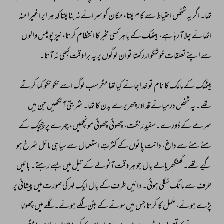
تھا۔ 
اگر 
یہ 
شخص 
احتیاط 
سے 
کام 
لیتا، 
مکان 
کو 
سرائے 
نہ 
بنا 
لیتا 
کہ 
ہر 
ایرا 
غیرا 
منہ 
اٹھائے 
چلا 
آ 
رہا 
ہے، 
بیٹھک 
کے 
باہر 
کسی 
مخبر 
کا 
انتظام 
کرتا، 
نیز 
پولیس 
والوں 
سے 
اپنے 
تعلقات 
خوشگوار 
رکھتا 
تو 
ان 
لوگوں 
پر 
یہ 
برا 
وقت 
کبھی 
نہ 
آتا۔ 
بیٹھک 
کے 
مالک 
کا 
نام 
تو 
خد 
اجانے 
کیا 
تھا 
مگر 
سب 
لوگ 
اسے 
نکو 
نکو 
کہا 
کرتے 
تھے۔ 
یہ 
شخص 
درمیانے 
قد 
اور 
چھریرے 
بدن 
کا 
تھا۔ 
شربتی 
آنکھیں 
جن 
میں 
سرمے 
کے 
ڈورے۔ 
سفید 
رنگت، 
چھوٹی 
چھوٹی 
مونچھیں، 
چہرے 
پر 
چیچک 
کے 
مٹے 
مٹے 
سے 
داغ، 
دانت 
پانوں 
کے 
کثرتِ 
استعمال 
سے 
سیاہی 
مائل 
سُرخ 
ہو 
گیے 
تھے۔ 
گھنگھریالے 
بال 
جو 
ہر 
وقت 
آنو 
لے 
کے 
تیل 
میں 
بسے 
رہتے۔ 
بائیں 
طرف 
سے 
مانگ 
نکلی 
ہوئی۔ 
دائیں 
طرف 
کے 
بال 
ایک 
لہر 
کی 
صورت 
میں 
پیشانی 
پر 
پڑے 
ہوئے، 
ململ 
کا 
کرتا 
جس 
میں 
سونے 
کے 
بٹن 
لگے 
ہوئے۔ 
گلے 
میں 
چھوٹا 