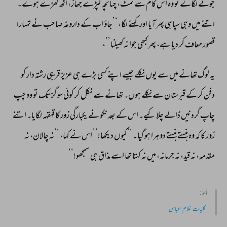
جوتے 
لگائے 
تو 
وہ 
اس 
کام 
سے 
نمٹ، 
چنانچہ 
کپڑے 
جھاڑ، 
اٹھ 
کھڑے 
ہوئے۔ 
اتنے 
میں 
وہی 
سپاہی 
پھر 
آیا 
اور 
کہنے 
لگا، 
‘’جاؤ 
اب 
کے 
داروغہ 
صاحب 
نے 
تمہارا 
قصور 
معاف 
کر 
دیا 
ہے، 
پھر 
کبھی 
جوا 
نہ 
کھیلنا’’، 
یہ 
لوگ 
تھانے 
میں 
سے 
یوں 
نکلے 
جیسے 
اپنے 
کسی 
بڑے 
ہی 
عزیز 
قریبی 
رشتہ 
دار 
کو 
دفن 
کر 
کے 
قبرستان 
سے 
نکلے 
ہوں۔ 
تھانے 
سے 
نکل 
کر 
کوئی 
سو 
گز 
تک 
تو 
وہ 
چپ 
چاپ 
گردنیں 
ڈالے 
چلا 
کیے۔ 
اس 
کے 
بعد 
نکو 
نے 
یکبارگی 
زور 
کا 
قہقہہ 
لگایا۔ 
اتنے 
زور 
کا 
کہ 
وہ 
ہنستے 
ہنستے 
دوہرا 
ہو 
گیا۔ 
‘’کیوں 
دیکھا!’’ 
اس 
نے 
کہا، 
‘’نہ 
چالان، 
نہ 
مقدمہ، 
نہ 
قید، 
نہ 
جرمانہ، 
میں 
نہ 
کہتا 
تھا 
اسے 
مذاق 
ہی 
سمجھو!’’ 
مأخذ :
کلیات غلام عباس