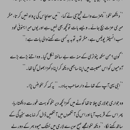
‘’دیکھو 
نکو!’’ 
چمڑے 
والے 
شیخ 
جی 
نے 
کہا، 
‘’میں 
سو 
پچاس 
کی 
پرواہ 
نہیں 
کرتا، 
مگر 
میری 
عزت 
بچ 
جائے۔ 
ویسے 
بات 
تو 
کچھ 
بھی 
نہیں 
ہے 
اور 
یوں 
میرا 
بہنوئی 
خود 
سب 
انسپکٹر 
پولیس 
ہے، 
مگر 
توبہ 
توبہ 
یہ 
کسی 
سے 
کہنے 
والی 
بات 
ہے!’’ 
‘’کون؟ 
من 
سکھ 
پنواڑی 
کے 
منہ 
سے 
بے 
ساختہ 
نکل 
گیا۔ 
وہ 
اتنے 
بڑے 
بڑے 
آدمیوں 
کو 
اس 
مصیبت 
میں 
اپنا 
ساجھی 
دیکھ 
کر 
اپنا 
دکھڑا 
بھول 
گیا 
تھا۔’’ 
‘’اجی 
یہی 
آپ 
کے 
تھانے 
دار 
صاحب 
بہادر۔’’ 
یہ 
کہہ 
کر 
نکو 
ہنس 
پڑا۔ 
وہ 
جواری 
جو 
لاری 
چلا 
تا 
تھا 
کونے 
میں 
کھڑا 
کچھ 
دیر 
نکّو 
کو 
بہت 
غور 
سے 
دیکھتا 
رہا، 
پھر 
اس 
کے 
قریب 
آیا 
اور 
اس 
کی 
آنکھوں 
میں 
آنکھیں 
ڈال 
کر 
نہایت 
سنجیدگی 
کے 
ساتھ 
کہنے 
لگا، 
‘’دیکھ 
نکو! 
مجھے 
صبح 
سویرے 
لاری 
میں 
خشک 
میوہ 
بھر 
کے 
دور 
لے 