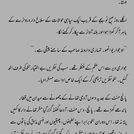
ہنستا۔’’ 
اگلے 
روز 
صبح 
نو 
بجے 
کے 
قریب 
ایک 
سپاہی 
حوالات 
کے 
سلاخ 
دار 
دروازے 
کے 
باہر 
آکر 
کھڑا 
ہوا 
اور 
بلند 
آواز 
سے 
پکار 
کر 
کہنے 
لگا، 
‘’او 
جوار 
یو 
اٹھو۔ 
تمہاری 
داروغہ 
صاحب 
کے 
سامنے 
پیشی 
ہے۔’’ 
جواری 
دیر 
سے 
اس 
حکم 
کے 
منتظر 
تھے۔ 
سب 
کی 
نظریں 
بے 
اختیار 
نکو 
کی 
طرف 
اٹھ 
گئیں۔ 
نکو 
نظریں 
ترچھی 
کر 
کے 
ایک 
خاص 
ادا 
سے 
مسکرا 
دیا۔ 
پانچ 
منٹ 
کے 
بعد 
یہ 
دسوں 
آدمی 
تھانے 
کے 
چھوٹے 
سے 
میدان 
میں 
قطار 
باندھے 
کھڑے 
تھے۔ 
پانچ، 
دس 
منٹ، 
آدھا 
گھنٹہ 
گزر 
گیا 
مگر 
تھانے 
دار 
کا 
کہیں 
پتہ 
نہ 
تھا۔ 
اس 
دوران 
نکو 
برابر 
اپنے 
لطیفوں، 
پھبتیوں 
اور 
ہنسی 
مذاق 
کی 
باتوں 
سے 