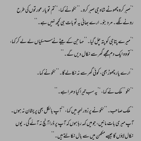
‘’صبر 
کرو 
چھوٹے 
شاہ 
جی 
صبر 
کرو۔’’ 
نکو 
نے 
کہا، 
‘’تم 
تو 
یار 
عورتوں 
کی 
طرح 
رونے 
لگے۔ 
مرد 
بنو۔ 
ارے 
بھائی 
یہ 
تو 
بات 
ہی 
کچھ 
نہیں 
ہے۔’’ 
‘’میرے 
پتاجی 
کو 
پتہ 
چل 
گیا۔’’ 
مہا 
جن 
کے 
بیٹے 
نے 
سسکیاں 
لے 
لے 
کر 
کہا، 
‘’تو 
وہ 
ایک 
دم 
مجھے 
گھر 
سے 
نکال 
دیں 
گے۔’’ 
‘’ارے 
یار 
چھوڑ 
بھی، 
کوئی 
گھر 
سے 
نہ 
نکالےگا۔’’ 
نکو 
نے 
کہا۔ 
‘’نکو’’ 
ملک 
نے 
کہا، 
‘’یہ 
سب 
تیرا 
کیا 
دھرا 
ہے۔’’ 
‘’ملک 
صاحب۔’’ 
نکو 
نے 
پر 
زور 
لہجہ 
میں 
کہا، 
‘’آپ 
بالکل 
بھی 
پریشان 
نہ 
ہوں۔ 
آپ 
میری 
بات 
مانیں، 
جو 
میں 
کہہ 
رہا 
ہوں 
کہ 
آپ 
پر 
ذرا 
آنچ 
نہ 
آئے 
گی۔ 
یوں 
نکال 
لاؤں 
گا 
جیسے 
مکھن 
میں 
سے 
بال 
نکالتے 
ہیں۔’’ 