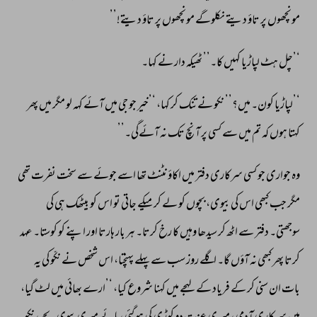
مونچھوں 
پر 
تاؤ 
دیتے 
نکلوگے 
مونچھوں 
پر 
تاؤ 
دیتے!’’ 
‘’چل 
ہٹ 
لپاڑیا 
کہیں 
کا۔’’ 
ٹھیکہ 
دار 
نے 
کہا۔ 
‘’لپاڑیا 
کون۔ 
میں؟’’ 
نکو 
نے 
تنک 
کر 
کہا، 
‘’خیر 
جو 
جی 
میں 
آئے 
کہہ 
لو 
مگر 
میں 
پھر 
کہتا 
ہوں 
کہ 
تم 
میں 
سے 
کسی 
پر 
آنچ 
تک 
نہ 
آئےگی۔’’ 
وہ 
جواری 
جو 
کسی 
سرکاری 
دفتر 
میں 
اکاؤنٹنٹ 
تھا 
اسے 
جوئے 
سے 
سخت 
نفرت 
تھی 
مگر 
جب 
کبھی 
اس 
کی 
بیوی، 
بچوں 
کو 
لے 
کر 
میکے 
جاتی 
تو 
اس 
کو 
بیٹھک 
ہی 
کی 
سوجھتی۔ 
دفتر 
سے 
اٹھ 
کر 
سیدھا 
وہیں 
کا 
رخ 
کرتا۔ 
ہر 
بار 
ہارتا 
اور 
اپنے 
کو 
کوستا۔ 
عہد 
کرتا 
پھر 
کبھی 
نہ 
آؤں 
گا۔ 
اگلے 
روز 
سب 
سے 
پہلے 
پہنچتا، 
اس 
شخص 
نے 
نکّو 
کی 
یہ 
بات 
ان 
سنی 
کر 
کے 
فریاد 
کے 
لہجے 
میں 
کہنا 
شروع 
کیا، 
‘’ارے 
بھائی 
میں 
لٹ 
گیا، 