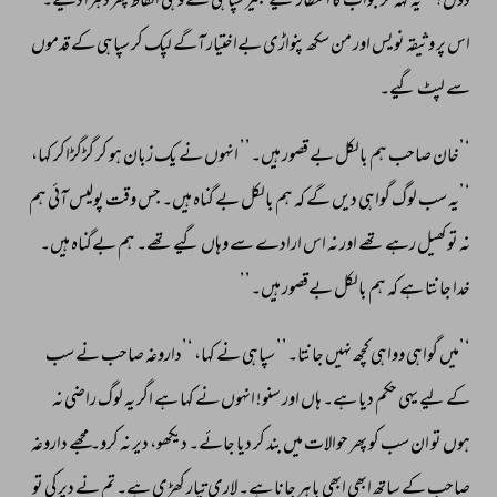
دوں؟’’ 
یہ 
کہہ 
کر 
جواب 
کا 
انتظار 
کیے 
بغیر 
سپاہی 
نے 
وہی 
الفاظ 
پھر 
دہرا 
دیے۔ 
اس 
پر 
وثیقہ 
نویس 
اور 
من 
سکھ 
پنواڑی 
بےاختیار 
آگے 
لپک 
کر 
سپاہی 
کے 
قدموں 
سے 
لپٹ 
گیے۔ 
‘’خان 
صاحب 
ہم 
بالکل 
بے 
قصور 
ہیں۔’’ 
انہوں 
نے 
یک 
زبان 
ہو 
کر 
گڑگڑاکر 
کہا، 
‘’یہ 
سب 
لوگ 
گواہی 
دیں 
گے 
کہ 
ہم 
بالکل 
بے 
گناہ 
ہیں۔ 
جس 
وقت 
پولیس 
آئی 
ہم 
نہ 
تو 
کھیل 
رہے 
تھے 
اور 
نہ 
اس 
ارادے 
سے 
وہاں 
گیے 
تھے۔ 
ہم 
بےگناہ 
ہیں۔ 
خدا 
جانتا 
ہے 
کہ 
ہم 
بالکل 
بےقصور 
ہیں۔’’ 
‘’میں 
گواہی 
وواہی 
کچھ 
نہیں 
جانتا۔’’ 
سپاہی 
نے 
کہا، 
‘’داروغہ 
صاحب 
نے 
سب 
کے 
لیے 
یہی 
حکم 
دیا 
ہے۔ 
ہاں 
اور 
سنو! 
انہوں 
نے 
کہا 
ہے 
اگر 
یہ 
لوگ 
راضی 
نہ 
ہوں 
تو 
ان 
سب 
کو 
پھر 
حوالات 
میں 
بند 
کر 
دیا 
جائے۔ 
دیکھو، 
دیر 
نہ 
کرو۔ 
مجھے 
داروغہ 
صاحب 
کے 
ساتھ 
ابھی 
ابھی 
باہر 
جانا 
ہے۔ 
لاری 
تیار 
کھڑی 
ہے۔ 
تم 
نے 
دیر 
کی 
تو 