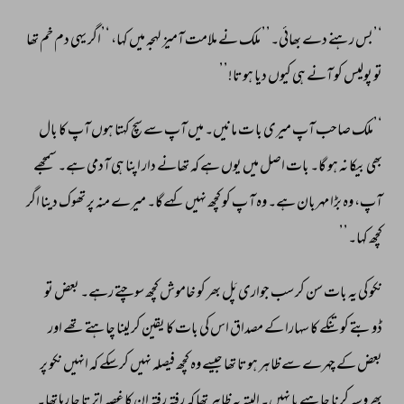
‘’بس 
رہنے 
دے 
بھائی۔’’ 
ملک 
نے 
ملامت 
آمیز 
لہجہ 
میں 
کہا، 
‘’اگر 
یہی 
دم 
خم 
تھا 
تو 
پولیس 
کو 
آنے 
ہی 
کیوں 
دیا 
ہوتا!’’ 
‘’ملک 
صاحب 
آپ 
میری 
با 
ت 
مانیں۔ 
میں 
آپ 
سے 
سچ 
کہتا 
ہوں 
آپ 
کا 
بال 
بھی 
بیکا 
نہ 
ہو 
گا۔ 
بات 
اصل 
میں 
یوں 
ہے 
کہ 
تھانے 
دار 
اپنا 
ہی 
آدمی 
ہے۔ 
سمجھے 
آپ، 
وہ 
بڑا 
مہربان 
ہے۔ 
وہ 
آ 
پ 
کو 
کچھ 
نہیں 
کہےگا۔ 
میرے 
منہ 
پر 
تھوک 
دینا 
اگر 
کچھ 
کہا۔’’ 
نکو 
کی 
یہ 
بات 
سن 
کر 
سب 
جواری 
پَل 
بھر 
کو 
خاموش 
کچھ 
سوچتے 
رہے۔ 
بعض 
تو 
ڈوبتے 
کو 
تنکے 
کا 
سہارا 
کے 
مصداق 
اس 
کی 
بات 
کا 
یقین 
کر 
لینا 
چاہتے 
تھے 
اور 
بعض 
کے 
چہرے 
سے 
ظاہر 
ہوتا 
تھا 
جیسے 
وہ 
کچھ 
فیصلہ 
نہیں 
کرسکے 
کہ 
انہیں 
نکو 
پر 
بھروسہ 
کرنا 
چاہیے 
یا 
نہیں۔ 
البتہ 
یہ 
ظاہر 
تھا 
کہ 
رفتہ 
رفتہ 
ان 
کا 
غصہ 
اترتا 
جا 
رہا 
تھا۔ 