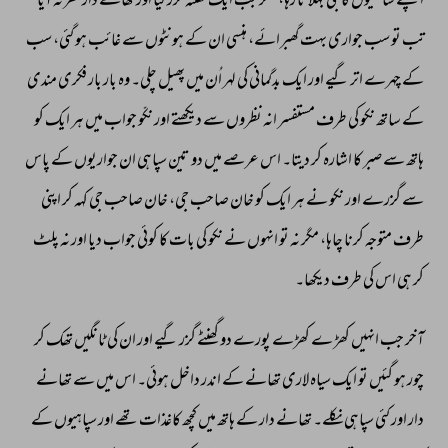
اپنے 
ساتھیوں 
کا 
جی 
بہلاتا 
رہا، 
مگر 
جب 
ایک 
گھنٹہ 
گزر 
گیا 
اور 
تھانے 
دار 
نظر 
نہ 
آیا 
تب 
تو 
سب 
جواری 
بہت 
گھبرائے، 
ہنسی 
ان 
کے 
ہونٹوں 
سے 
غائب 
ہو 
گئی، 
سب 
کے 
چہرے 
اتر 
گیے 
اور 
ایک 
بدگمانی 
کی 
لہر 
اُن 
میں 
پھیل 
چلی۔ 
وہ 
بار 
بار 
فکری 
مندی 
کے 
ساتھ 
نکو 
کی 
طرف 
مستفسر 
انہ 
نظروں 
سے 
دیکھتے 
اور 
نکّو 
جواب 
میں 
ہر 
ایک 
کو 
ہاتھ 
سے 
صبر 
کا 
اشارہ 
کر 
دیتا۔ 
اس 
عرصے 
میں 
دو 
تین 
سپاہی 
ان 
جواریوں 
کے 
پاس 
سے 
گزرے 
اور 
نکو 
نے 
ہر 
ایک 
کو 
خان 
صاحب 
جی، 
خان 
صاحب 
جی 
کہہ 
کر 
اپنی 
طرف 
متوجہ 
کرنا 
چاہا، 
مگر 
نہ 
تو 
انہوں 
نے 
نکو 
کی 
بات 
کا 
کوئی 
جواب 
دیا 
اور 
نہ 
پلٹ 
کر 
ہی 
اس 
کی 
طرف 
دیکھا۔ 
آخر 
جب 
انہیں 
کھڑ 
ے 
کھڑے 
پورے 
دو 
گھنٹے 
گزر 
گیے 
اور 
ان 
کی 
ٹانگیں 
تھک 
کر 
چور 
ہو 
گئیں 
تو 
ایک 
سیاہ 
لاری 
تھانے 
کے 
اندر 
داخل 
ہوئی۔ 
اس 
میں 
سے 
تھانے 
دار 
اور 
کئی 
سپاہی 
نکلے۔ 
تھانے 
دار 
کے 
ہاتھ 
میں 
کچھ 
کاغذات 
تھے 
اور 
سپاہیوں 
کے 