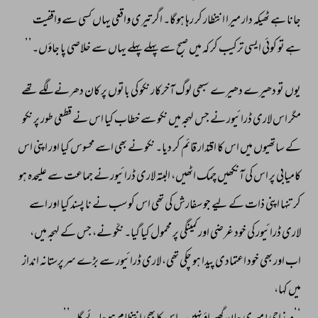
جانا 
ہے 
ٹھیکہ 
دار 
میرا 
انتظار 
کر 
رہا 
ہوگا۔ 
اگر 
تیری 
واقعی 
یہاں 
کسی 
سے 
واقفیت 
ہے 
تو 
کوئی 
ایسی 
ترکیب 
کر 
کہ 
میں 
صبح 
سے 
پہلے 
پہلے 
یہاں 
سے 
خلاصی 
پا 
جاؤں۔’’ 
یوں 
تو 
دھیرے 
دھیرے 
سبھی 
لوگ 
آخرکار 
نکو 
کی 
باتوں 
پر 
کان 
دھرنے 
لگے 
تھے 
مگر 
اس 
لاری 
ڈرائیور 
نے 
جس 
لہجہ 
میں 
نکو 
سے 
خطاب 
کیا 
اس 
نے 
قطعی 
طور 
پر 
نکو 
کے 
ساتھیوں 
میں 
اس 
کا 
اقتدار 
قائم 
کر 
دیا۔ 
نکو 
نے 
بھی 
اسے 
محسوس 
کیا 
اور 
اپنی 
اس 
کامیابی 
پر 
اس 
کی 
آنکھیں 
چمک 
اٹھیں، 
البتہ 
لاری 
ڈرائیور 
نے 
جماعت 
سے 
علیحدہ 
ہو 
کر 
تنہا 
اپنی 
ذات 
کے 
لیے 
جو 
سفارش 
کی 
تھی 
اس 
کو 
سب 
نے 
نا 
پسند 
کیا 
اور 
اسے 
لاری 
ڈرائیور 
کی 
خود 
غرضی 
اور 
کمینگی 
پر 
محمول 
کیا 
گیا۔ 
نکّو 
نے، 
جس 
کے 
لہجہ 
میں، 
اب 
اور 
بھی 
خود 
اعتمادی 
پیدا 
ہو 
چکی 
تھی، 
لاری 
ڈرائیور 
سے 
بڑے 
سرپرستانہ 
انداز 
میں 
کہا، 