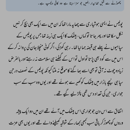
چھوڑنے سے قبل تھانیدار انھیں جو سزا دیتا ہے وہ کافی دلچسپ ہے۔
پولیس 
نے 
ایسی 
ہوشیاری 
سے 
چھاپہ 
مارا 
تھا 
کہ 
ان 
میں 
سے 
ایک 
بھی 
بچ 
کر 
نہیں 
نکل 
سکا 
تھا 
اور 
پھر 
جاتا 
تو 
کہاں، 
بیٹھک 
کا 
ایک 
ہی 
زینہ 
تھا 
جس 
پر 
پولیس 
کے 
سپاہیوں 
نے 
پہلے 
ہی 
قبضہ 
جما 
لیا 
تھا۔ 
رہی 
کھڑکی، 
اگر 
کوئی 
منچلا 
جان 
کی 
پروانہ 
کر 
کے 
اس 
میں 
سے 
کود 
بھی 
پڑتا 
تو 
اول 
تو 
اس 
کے 
گھٹنے 
ہی 
سلامت 
نہ 
رہتے 
اور 
بالفرض 
زیادہ 
چوٹ 
نہ 
آتی 
تو 
بھی 
اسے 
بھاگنے 
کا 
موقع 
نہ 
ملتا 
کیونکہ 
پولیس 
کے 
نصف 
درجن 
سپاہی 
نیچے 
بازار 
میں 
بیٹھک 
کو 
گھیرے 
ہوئے 
تھے 
اور 
یوں 
وہ 
سب 
کے 
سب 
جواری، 
جن 
کی 
تعداد 
دس 
تھی 
پکڑ 
لیے 
گیے 
تھے۔ 
اتفاق 
سے 
اس 
دن 
جو 
جواری 
اس 
بیٹھک 
میں 
آئے 
تھے 
ان 
میں 
دو 
ایک 
پیشہ 
وروں 
کو 
چھوڑکر 
باقی 
سب 
کبھی 
کبھار 
کے 
شوقیہ 
کھیلنے 
والے 
تھے 
اور 
یوں 
بھی 
عزت 