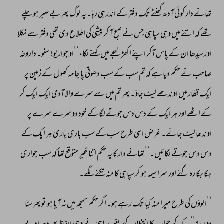
تھانے 
دار 
کوئی 
آدھ 
گھنٹے 
تک 
دفتر 
کے 
اندر 
ہی 
رہا۔ 
یہ 
لوگ 
پھر 
بے 
صبر 
ہو 
چلے 
تھے 
کہ 
اتنے 
میں 
وہی 
سپاہی 
جس 
نے 
صبح 
آ 
کر 
پیشی 
کی 
اطلاع 
دی 
تھی 
دفتر 
سے 
نکلا 
اور 
سیدھا 
ان 
کے 
پاس 
آکر 
اپنے 
اکھڑ 
لہجے 
میں 
کہنے 
لگا، 
’’او 
جواریو! 
سنو۔ 
داروغہ 
صاحب 
نے 
حکم 
دیا 
ہے 
کہ 
تم 
سب 
کے 
سب 
دھوتی 
پا 
جامہ 
کھول 
کے 
زمین 
پر 
ایک 
قطار 
میں 
اوندھے 
لیٹ 
جاؤ۔ 
پھر 
تم 
میں 
سے 
سرے 
والا 
آدمی 
ایک 
ایک 
کر 
کے 
اٹھے 
اور 
ہر 
ایک 
کے 
دس 
دس 
جوتے 
لگا 
کے 
خود 
دوسرے 
سرے 
پر 
اوندھا 
لیٹ 
جائے۔ 
غرض 
اسی 
طرح 
سب 
کے 
سب 
باری 
باری 
ہر 
ایک 
کے 
دس 
دس 
جوتے 
لگائیں۔’’ 
تھانے 
دار 
کا 
یہ 
حکم 
اتنا 
غیر 
متوقع 
تھا 
کہ 
سب 
جواری 
ہکا 
بکا 
رہ 
گئے 
اور 
سراسیمہ 
ہو 
کر 
سپاہی 
کا 
منہ 
تکنے 
لگے۔ 
‘’الوؤں 
کی 
طرح 
میرا 
منہ 
کیا 
تک 
رہے 
ہو۔ 
اگر 
حکم 
سمجھ 
میں 
نہ 
آیا 
ہو 
تو 
پھر 
سنا 