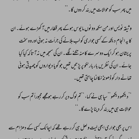
میں 
پھر 
سب 
کو 
حوالات 
میں 
بند 
کر 
دوں 
گا۔’’ 
وثیقہ 
نویس 
اور 
من 
سکھ 
دونوں 
مایوس 
ہوکے 
پھر 
قطار 
میں 
آ 
کھڑے 
ہوئے۔ 
ان 
کا 
یہ 
انجام 
دیکھ 
کے 
کسی 
جواری 
کو 
لب 
ہلانے 
کی 
جرأت 
نہ 
ہوئی 
اور 
وہ 
سخت 
پریشان 
ہو 
کر 
ایک 
دوسرے 
کا 
منہ 
تکنے 
لگے۔ 
ان 
کی 
سمجھ 
میں 
نہ 
آتا 
کہ 
کیا 
کیا 
جائے۔ 
ان 
کی 
نظریں 
بار 
بار 
نکو 
پر 
پڑتیں 
تھیں 
جو 
گویا 
دیواروں 
کو 
چھیدتی 
ہوئی 
تھانے 
دار 
کو 
ڈھونڈ 
نکالنا 
چاہتی 
تھیں۔ 
‘’دیکھو 
دیکھو’’ 
سپاہی 
نے 
کہا، 
‘’تم 
لوگ 
دیر 
کر 
رہے 
ہو 
مجھے 
مجبوراً 
تم 
سب 
کو 
حوالات 
ہی 
میں 
بند 
کر 
دینا 
پڑےگا۔’’ 
اس 
پر 
بھی 
جواری 
ابھی 
لیت 
و 
لعل 
ہی 
کر 
رہے 
تھے 
کہ 
اچانک 
کسی 
کے 
دھڑام 
سے 