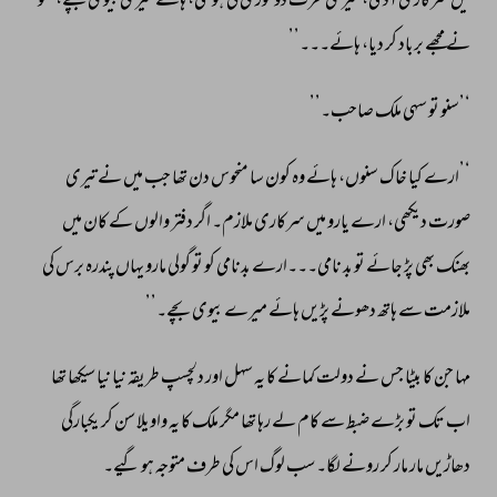
میں 
سرکاری 
آدمی، 
میر 
ی 
عزت 
دو 
کوڑی 
کی 
ہو 
گئی، 
ہائے 
میری 
بیوی 
بچے، 
نکو 
نے 
مجھے 
برباد 
کر 
دیا، 
ہائے۔۔۔’’ 
‘’سنو 
تو 
سہی 
ملک 
صاحب۔’’ 
‘’ارے 
کیا 
خاک 
سنوں، 
ہائے 
وہ 
کون 
سا 
منحوس 
دن 
تھا 
جب 
میں 
نے 
تیری 
صورت 
دیکھی، 
ارے 
یارو 
میں 
سرکاری 
ملازم۔ 
اگر 
دفتر 
والوں 
کے 
کان 
میں 
بھنک 
بھی 
پڑ 
جائے 
تو 
بد 
نامی۔۔۔ارے 
بدنامی 
کو 
تو 
گولی 
مارو 
یہاں 
پندرہ 
برس 
کی 
ملازمت 
سے 
ہاتھ 
دھونے 
پڑیں 
ہائے 
میرے 
بیوی 
بچے۔’’ 
مہا 
جن 
کا 
بیٹا 
جس 
نے 
دولت 
کمانے 
کا 
یہ 
سہل 
اور 
دلچسپ 
طریقہ 
نیا 
نیا 
سیکھا 
تھا 
اب 
تک 
تو 
بڑے 
ضبط 
سے 
کام 
لے 
رہا 
تھا 
مگر 
ملک 
کا 
یہ 
واویلا 
سن 
کر 
یکبارگی 
دھاڑیں 
مار 
مار 
کر 
رونے 
لگا۔ 
سب 
لوگ 
اس 
کی 
طرف 
متوجہ 
ہو 
گیے۔ 