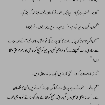
‘’اوہو۔ 
غضب 
ہو 
گیا!’’ 
اچانک 
نکو 
نے 
کہا 
اور 
لیٹے 
لیٹے 
اٹھ 
کر 
بیٹھ 
گیا۔ 
‘’کیوں، 
کیوں، 
خیر 
تو 
ہے؟’’ 
اندھیرے 
میں 
جواریوں 
نے 
پوچھا۔ 
‘’بھئی 
اگر 
پتا 
ہوتا 
کہ 
یہاں 
رات 
کاٹنی 
پڑےگی 
تو 
تاش 
ساتھ 
لیتے 
آتے 
اور 
مزے 
سے 
ساری 
رات 
کھیلتے۔۔۔کہو 
تو 
ابھی 
کسی 
سپاہی 
کو 
بھیج 
کرتا 
ش 
اور 
موم 
بتی 
منگا 
لوں؟’’ 
‘’نہ 
نہ 
بابا 
معاف 
کرو۔’’ 
کئی 
آوازیں 
ایک 
ساتھ 
سنائی 
دیں۔ 
‘’تم 
جانو۔’’ 
نکو 
نے 
بے 
پروائی 
سے 
کہا 
گویا 
ایسا 
نہ 
کرنے 
میں 
انہی 
کا 
نقصان 
ہے۔ 
‘’ورنہ 
اچھی 
خاصی 
دل 
لگی 
رہتی۔ 
صبح 
کو 
تھانے 
دار 
کو 
سناتے 
تو 
وہ 
بھی 
خوب 