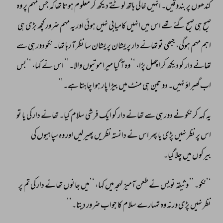
کندھوں 
پر 
بندوقیں۔ 
انہیں 
خالی 
ہاتھ 
لوٹتے 
دیکھ 
کر 
معلوم 
ہوتا 
تھا 
کہ 
جس 
مہم 
پر 
وہ 
صبح 
ہی 
صبح 
گئے 
تھے 
اس 
میں 
انہیں 
کامیابی 
نہیں 
ہوئی 
اور 
یہ 
مہم 
ضرور 
کچھ 
بڑی 
ہی 
اہم 
مہم 
ہوگی، 
جبھی 
تو 
تھانے 
دار 
پریشان 
پریشان 
سا 
نظر 
آ 
رہا 
تھا۔ 
نکو 
دور 
ہی 
سے 
تھانے 
دار 
کو 
دیکھ 
کر 
اچھل 
پڑا، 
‘’وہ 
آ 
گیا 
میرا 
موتیوں 
والا۔’’ 
اس 
نے 
کہا، 
‘’بس 
اب 
گھبراؤ 
نہیں۔ 
دو 
تین 
ہی 
منٹ 
میں 
بیڑا 
پار 
ہوا 
چاہتا 
ہے۔’’ 
یہ 
کہہ 
کر 
نکو 
نے 
دور 
ہی 
سے 
تھانے 
دار 
کو 
ایک 
فرشی 
سلام 
کیا۔ 
تھانے 
دار 
کی 
یا 
تو 
اس 
پر 
نظر 
نہیں 
پڑی 
یا 
پھر 
اس 
نے 
دانستہ 
نظریں 
پھیر 
لیں 
اور 
وہ 
سپاہیوں 
کی 
بیرکوں 
میں 
چلا 
گیا۔ 
‘’نکو۔’’ 
وثیقہ 
نویس 
نے 
طعن 
آمیز 
لہجہ 
میں 
کہا، 
‘’میں 
جانوں 
تھانے 
دار 
کی 
تم 
پر 
نظر 
نہیں 
پڑی 
ورنہ 
وہ 
تمہارے 
سلام 
کا 
جواب 
ضرور 
دیتا۔’’ 