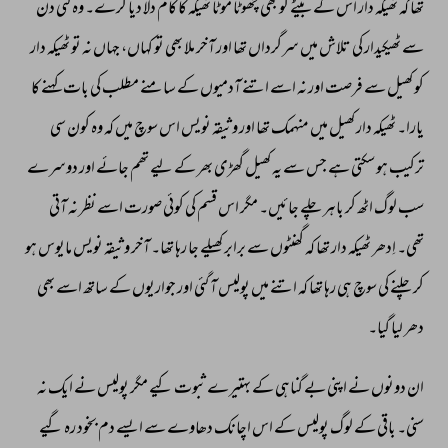
تھا 
کہ 
ٹھیکہ 
دار 
اس 
کے 
بیٹے 
کو 
بھی 
چھوٹا 
موٹا 
ٹھیکہ 
کا 
کام 
دلا 
دیا 
کرے۔ 
وہ 
کئی 
دن 
سے 
ٹھیکیدار 
کی 
تلاش 
میں 
سرگرداں 
تھا 
اور 
آخر 
ملا 
بھی 
تو 
کہاں، 
جہاں 
نہ 
تو 
ٹھیکہ 
دار 
کو 
کھیل 
سے 
فرصت 
اور 
نہ 
اسے 
اتنے 
آدمیوں 
کے 
سامنے 
مطلب 
کی 
بات 
کہنے 
کا 
یارا۔ 
ٹھیکہ 
دار 
کھیل 
میں 
منہمک 
تھا 
اور 
وثیقہ 
نویس 
اس 
سوچ 
میں 
کہ 
وہ 
کون 
سی 
ترکیب 
ہو 
سکتی 
ہے 
جس 
سے 
یہ 
کھیل 
گھڑی 
بھر 
کے 
لیے 
تھم 
جائے 
اور 
دوسرے 
سب 
لوگ 
اٹھ 
کر 
باہر 
چلے 
جائیں۔ 
مگر 
اس 
قسم 
کی 
کوئی 
صورت 
اسے 
نظر 
نہ 
آتی 
تھی۔ 
اِدھر 
ٹھیکہ 
دار 
تھا 
کہ 
گھنٹوں 
سے 
برابر 
کھیلے 
جا 
رہا 
تھا۔ 
آخر 
وثیقہ 
نویس 
مایوس 
ہو 
کر 
چلنے 
کی 
سوچ 
ہی 
رہا 
تھا 
کہ 
اتنے 
میں 
پولیس 
آ 
گئی 
اور 
جواریوں 
کے 
ساتھ 
اسے 
بھی 
دھر 
لیا 
گیا۔ 
ان 
دونوں 
نے 
اپنی 
بے 
گناہی 
کے 
بہتیرے 
ثبوت 
کیے 
مگر 
پولیس 
نے 
ایک 
نہ 
سنی۔ 
باقی 
کے 
لوگ 
پولیس 
کے 
اس 
اچانک 
دھاوے 
سے 
ایسے 
دم 
بخود 
رہ 
گیے 