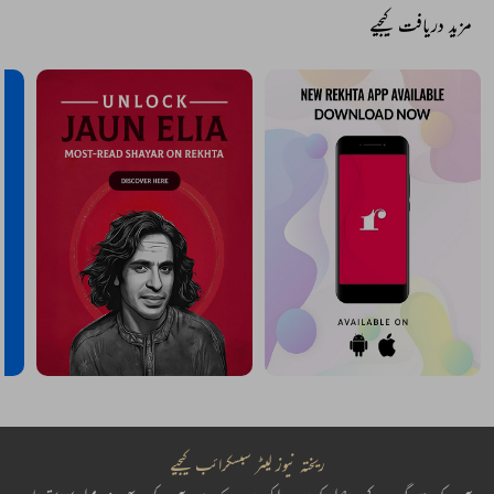
مزید دریافت کیجیے
ریختہ نیوز لیٹر سبسکرائب کیجیے