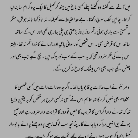
میں 
آنے 
سے 
گھنٹہ 
دو 
گھنٹے 
پہلے 
کسی 
باغ 
میں 
بیٹھ 
کر 
کھیل 
کا 
ایک 
پروگرام 
سا 
بنا 
لیا 
کرتا۔ 
چالیں 
تک 
سوچ 
رکھتا۔ 
بےحد 
احتیاط 
سے 
کھیلتا۔ 
نہ 
تاؤ 
کھاتا 
نہ 
جوش، 
مگر 
بدقسمتی 
سے 
ہاری 
ہوئی 
رقم 
روز 
بروز 
بڑھتی 
ہی 
چلی 
جا 
رہی 
تھی 
اور 
اس 
کے 
ساتھ 
ساتھ 
اس 
کا 
قرض 
بھی۔ 
اس 
شخص 
کو 
رسوائی 
یا 
قید 
اور 
جرمانے 
کا 
ذرا 
غم 
نہ 
تھا، 
البتہ 
اس 
بات 
کی 
فکر 
ضرور 
تھی 
کہ 
یہ 
سب 
کے 
سب 
ڈرپوک 
ہیں۔ 
بچ 
گیے 
جب 
بھی 
اور 
پھنس 
گیے 
جب 
بھی 
اس 
بیٹھک 
کا 
رخ 
نہ 
کریں 
گے۔ 
ادھر 
نکو 
نے 
اب 
حالات 
پر 
قابو 
پالیا 
تھا۔ 
اگرچہ 
وہ 
رات 
رات 
میں 
کسی 
مخلصی 
کا 
انتظام 
بھی 
نہیں 
کرسکا 
تھا 
تاہم 
اس 
نے 
کسی 
نہ 
کسی 
طرح 
ہر 
شخص 
کو 
یہ 
یقین 
دلایا 
تھا 
کہ 
تھانے 
دار 
اگر 
اس 
کا 
قریب 
کا 
نہیں 
تو 
دور 
کا 
قرابت 
دار 
ضرور 
ہے 
اور 
صبح 
ہوتے 
ہی 
انہیں 
رہا 
کر 
دیا 
جائےگا۔ 
چنانچہ 
سب 
لوگ 
زمین 
پر 
وہ 
پھٹے 
پرانے 
بدبو 
دار 
کمبل 
بچھا 
کر 
جو 
سپاہیوں 
نے 
لادیے 
تھے 
نخپت 
سے 
ہو 
کر 
پڑے 
رہے۔ 