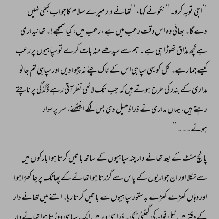
‘’اجی 
توبہ 
کرو۔’’ 
نکو 
نے 
کہا، 
‘’تھانے 
دار 
میرے 
سلام 
کا 
جواب 
کبھی 
نہیں 
دےگا۔ 
بھائی 
وہ 
اس 
وقت 
رعب 
میں 
ہے، 
رعب 
میں، 
کیا 
سمجھے!۔ 
تھانیداری 
ہے 
کچھ 
مذاق 
تھوڑا 
ہی 
ہے۔ 
ہم 
سے 
سیدھے 
منہ 
بات 
کرے 
تو 
سپاہیوں 
پر 
رعب 
کیسے 
جما 
رہے۔ 
کل 
کو 
یہی 
سپاہی 
اس 
کے 
ناک 
چنے 
نہ 
چبوا 
دیں 
اور 
سپاہی 
تم 
جانو 
مداری 
کے 
بندر 
کی 
طرح 
ہوتے 
ہیں 
کہ 
جب 
تک 
لاٹھی 
نظر 
آتی 
رہے 
ڈگڈگی 
پر 
ناچتے 
رہتے 
ہیں، 
جہاں 
مداری 
نے 
ذرا 
ڈھیل 
دی 
بس 
لگے 
اینٹھنے، 
سر 
پر 
سوار 
ہونے۔۔۔’’ 
پانچ 
منٹ 
کے 
بعد 
تھانے 
دار 
چند 
سپاہیوں 
کے 
ساتھ 
باتیں 
کرتا 
ہوا 
بارکوں 
میں 
سے 
نکلا 
اور 
ان 
جواریوں 
کے 
پاس 
سے 
گزرتا 
ہوا 
تھانے 
کے 
پھاٹک 
پر 
جا 
کھڑا 
ہوا 
اور 
وہاں 
کھڑے 
کھڑے 
بدستور 
سپاہیوں 
سے 
باتیں 
کرتا 
رہا۔ 
اتنے 
میں 
تھانے 
دار 
کے 
دفتر 
میں 
ٹیلی 
فون 
کی 
گھنٹی 
بجی۔ 
ذرا 
سی 
دیر 
میں 
ایک 
سپاہی 
دوڑتا 
ہوا 
تھانے 
دار 