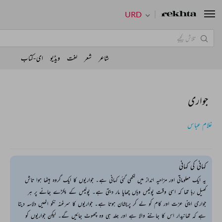
URD
شاعر
شعر
لغت
ویڈیو
ای-کتاب
جواری
غلام عباس
کہانی کی کہانی
یہ ایک معلوماتی اور مزاحیہ انداز میں لکھی گئی کہانی ہے۔ جواریوں کا ایک گروہ بیٹھا ہوا تاش
کھیل رہا تھا کہ اسی وقت پولیس وہاں چھاپا مار دیتی ہے۔ پولیس کے پکڑے جانے پر ہر
جواری اپنی عزت اور کام کو لے کر پریشان ہوتا ہے۔ جواریوں کا سرغنہ نکو انھیں دلاسہ دیتا
ہے کہ تھانیدار اس کا جاننے والا ہے اور جلد ہی وہ چھوٹ جائیں گے۔ لیکن جواریوں کو